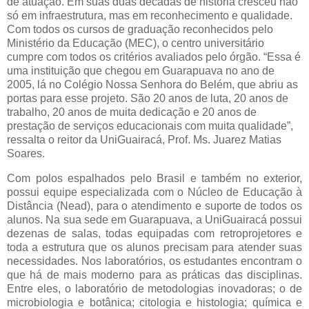
de atuação. Em suas duas décadas de história cresceu não
só em infraestrutura, mas em reconhecimento e qualidade.
Com todos os cursos de graduação reconhecidos pelo
Ministério da Educação (MEC), o centro universitário
cumpre com todos os critérios avaliados pelo órgão. “Essa é
uma instituição que chegou em Guarapuava no ano de
2005, lá no Colégio Nossa Senhora do Belém, que abriu as
portas para esse projeto. São 20 anos de luta, 20 anos de
trabalho, 20 anos de muita dedicação e 20 anos de
prestação de serviços educacionais com muita qualidade”,
ressalta o reitor da UniGuairacá, Prof. Ms. Juarez Matias
Soares.
Com polos espalhados pelo Brasil e também no exterior,
possui equipe especializada com o Núcleo de Educação à
Distância (Nead), para o atendimento e suporte de todos os
alunos. Na sua sede em Guarapuava, a UniGuairacá possui
dezenas de salas, todas equipadas com retroprojetores e
toda a estrutura que os alunos precisam para atender suas
necessidades. Nos laboratórios, os estudantes encontram o
que há de mais moderno para as práticas das disciplinas.
Entre eles, o laboratório de metodologias inovadoras; o de
microbiologia e botânica; citologia e histologia; química e