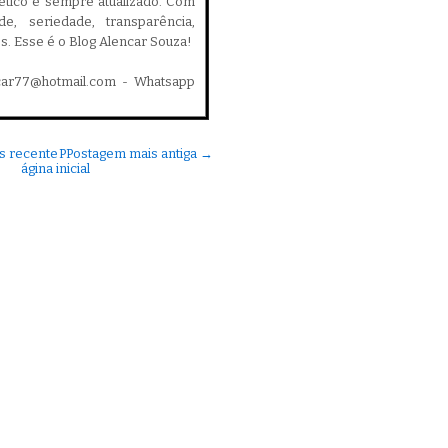
, ético e sempre atualizado. Com
ade, seriedade, transparência,
es. Esse é o Blog Alencar Souza!
car77@hotmail.com - Whatsapp
s recente
P
Postagem mais antiga →
ágina inicial