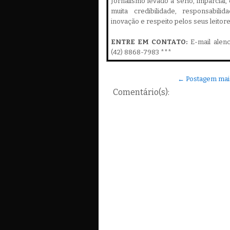
Jornalismo levado a sério, imparcial
muita credibilidade, responsabilid
inovação e respeito pelos seus leitor
ENTRE EM CONTATO:
E-mail alen
(42) 8868-7983 ***
← Postagem mai
Comentário(s):