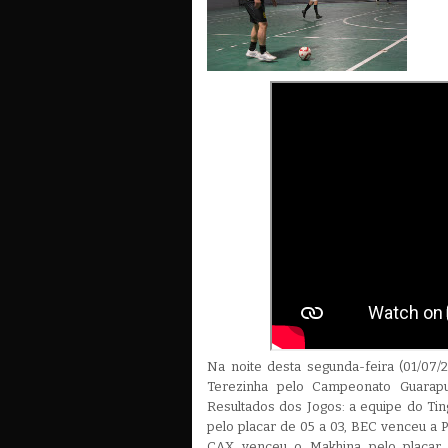
Na noite desta segunda-feira (01/07/2
Terezinha pelo Campeonato Guarapu
Resultados dos Jogos: a equipe do Ti
pelo placar de 05 a 03, BEC venceu a P
CAX venceu o Makhina pelo placar