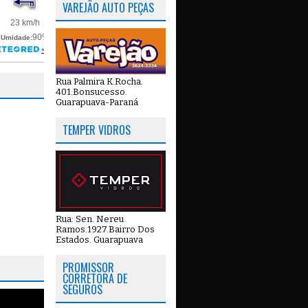
VAREJÃO AUTO PEÇAS
Rua Palmira K.Rocha.
401.Bonsucesso.
Guarapuava-Paraná
TEMPER VIDROS
Rua: Sen. Nereu
Ramos.1927.Bairro Dos
Estados. Guarapuava
PROMISSOR
CORRETORA DE
SEGUROS