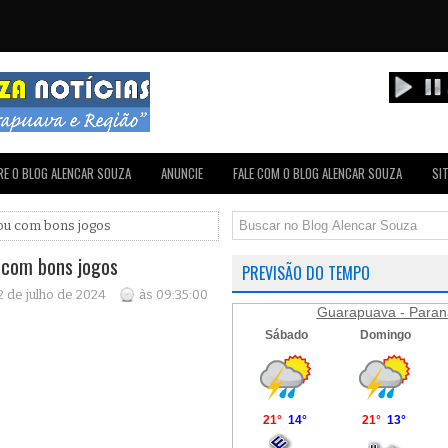
E O BLOG ALENCAR SOUZA
ANUNCIE
FALE COM O BLOG ALENCAR SOUZA
SI
tou com bons jogos
 com bons jogos
PREVISÃO DO TEMPO
 2 de julho de 2024
às 09:35:00
Guarapuava - Paran