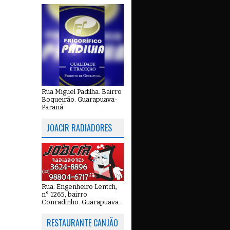
Rua Miguel Padilha. Bairro
Boqueirão. Guarapuava-
Paraná
JOACIR RADIADORES
Rua: Engenheiro Lentch,
n° 1265, bairro
Conradinho. Guarapuava.
RESTAURANTE CANJÃO