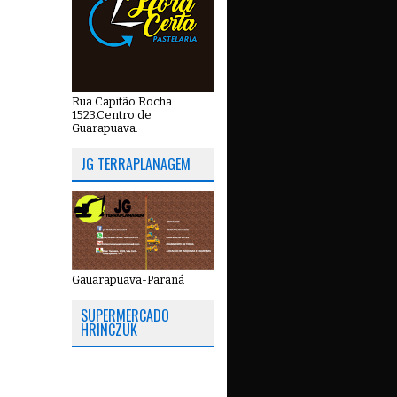
Rua Capitão Rocha.
1523.Centro de
Guarapuava.
JG TERRAPLANAGEM
Gauarapuava-Paraná
SUPERMERCADO
HRINCZUK