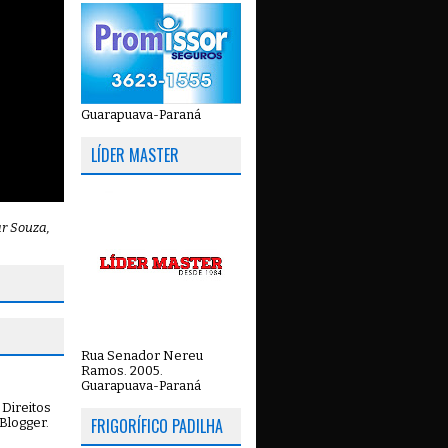
Guarapuava-Paraná
LÍDER MASTER
ar Souza,
Rua Senador Nereu
Ramos. 2005.
Guarapuava-Paraná
Direitos
FRIGORÍFICO PADILHA
Blogger
.