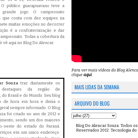
 O público guarapuavano teve a
 grande jogo. O campeonato
s que conta com dez equipes na
omete muitas emoções no decorrer
ição é a confraternização e dar
 campeonato. Todas a cobertura da
ó vê aqui no Blog Do Alencar.
Para ver mais vídeos do Blog Alenc
clique
aqui
.
ar Souza
traz diariamente os
MAIS LIDAS DA SEMANA
is destaques da região de
 do Brasil e do Mundo. Seu blog
do de hora em hora e deixa o
ARQUIVO DO BLOG
geral sempre informado. O Blog
za foi criado no ano de 2012 e
cimento, sendo um dos maiores
Blog Do Alencar Souza: Todos os 
ro-oeste do estado do Paraná.
Reservados 2012. Tecnologia do
serviços em um unico endereço.