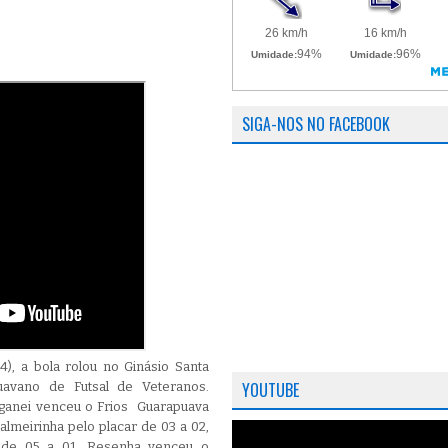
SIGA-NOS NO FACEBOOK
4), a bola rolou no Ginásio Santa
YOUTUBE
avano de Futsal de Veteranos.
nganei venceu o Frios Guarapuava
almeirinha pelo placar de 03 a 02,
 de 05 a 01, Resenha venceu o