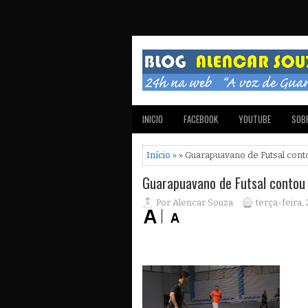
INICIO
FACEBOOK
YOUTUBE
SOBR
Início
» » Guarapuavano de Futsal con
Guarapuavano de Futsal contou
Por Alencar Souza
terça-feira,