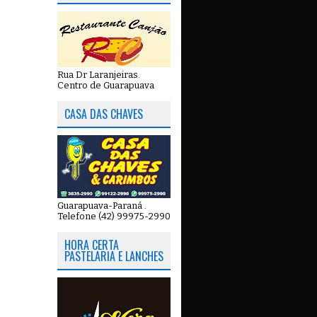
Rua Dr Laranjeiras.
Centro de Guarapuava
CASA DAS CHAVES
Guarapuava-Paraná .
Telefone (42) 99975-2990
HORA CERTA
PASTELARIA E LANCHES