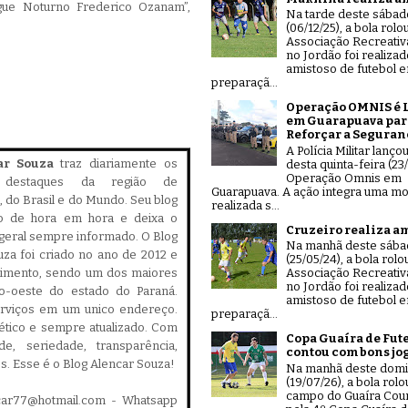
rgue Noturno Frederico Ozanam”,
Na tarde deste sábad
(06/12/25), a bola rolo
Associação Recreativ
no Jordão foi realiza
amistoso de futebol 
preparaçã...
Operação OMNIS é 
em Guarapuava par
Reforçar a Seguran
A Polícia Militar lanço
ar Souza
traz diariamente os
desta quinta-feira (23/
Operação Omnis em
is destaques da região de
Guarapuava. A ação integra uma mo
 do Brasil e do Mundo. Seu blog
realizada s...
do de hora em hora e deixa o
Cruzeiro realiza a
geral sempre informado. O Blog
Na manhã deste sáb
za foi criado no ano de 2012 e
(25/05/24), a bola rolo
cimento, sendo um dos maiores
Associação Recreativ
no Jordão foi realiza
ro-oeste do estado do Paraná.
amistoso de futebol 
serviços em um unico endereço.
preparaçã...
, ético e sempre atualizado. Com
Copa Guaíra de Fut
ade, seriedade, transparência,
contou com bons jo
es. Esse é o Blog Alencar Souza!
Na manhã deste dom
(19/07/26), a bola rolo
campo do Guaíra Coun
car77@hotmail.com - Whatsapp