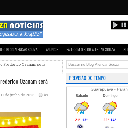
E O BLOG ALENCAR SOUZA
ANUNCIE
FALE COM O BLOG ALENCAR SOUZA
SI
rno Frederico Ozanam será
PREVISÃO DO TEMPO
Frederico Ozanam será
Guarapuava - Paran
, 11 de junho de 2026
às