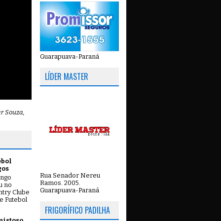
Guarapuava-Paraná
LÍDER MASTER
ar Souza,
ebol
gos
Rua Senador Nereu
ingo
Ramos. 2005.
ou no
Guarapuava-Paraná
try Clube
e Futebol
FRIGORÍFICO PADILHA
mistoso