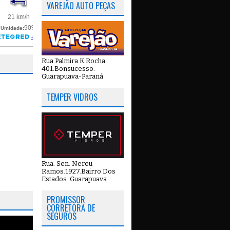
VAREJÃO AUTO PEÇAS
Rua Palmira K.Rocha.
401.Bonsucesso.
Guarapuava-Paraná
TEMPER VIDROS
Rua: Sen. Nereu
Ramos.1927.Bairro Dos
Estados. Guarapuava
PROMISSOR
CORRETORA DE
SEGUROS