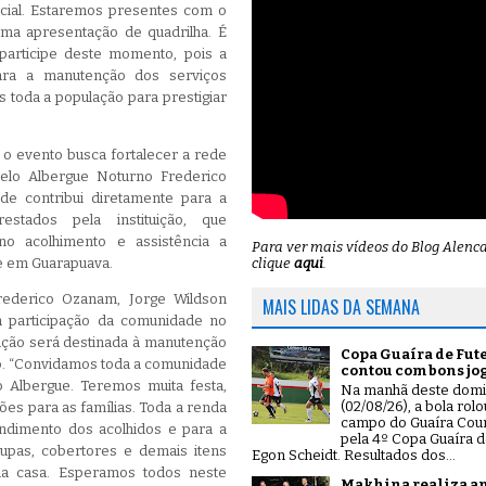
ocial. Estaremos presentes com o
ma apresentação de quadrilha. É
participe deste momento, pois a
ara a manutenção dos serviços
s toda a população para prestigiar
 o evento busca fortalecer a rede
pelo Albergue Noturno Frederico
de contribui diretamente para a
estados pela instituição, que
o acolhimento e assistência a
Para ver mais vídeos do Blog Alenc
de em Guarapuava.
clique
aqui
.
rederico Ozanam, Jorge Wildson
MAIS LIDAS DA SEMANA
a participação da comunidade no
ação será destinada à manutenção
Copa Guaíra de Fut
ão. “Convidamos toda a comunidade
contou com bons jo
o Albergue. Teremos muita festa,
Na manhã deste dom
(02/08/26), a bola rol
ões para as famílias. Toda a renda
campo do Guaíra Coun
endimento dos acolhidos e para a
pela 4º Copa Guaíra d
oupas, cobertores e demais itens
Egon Scheidt. Resultados dos...
da casa. Esperamos todos neste
Makhina realiza a