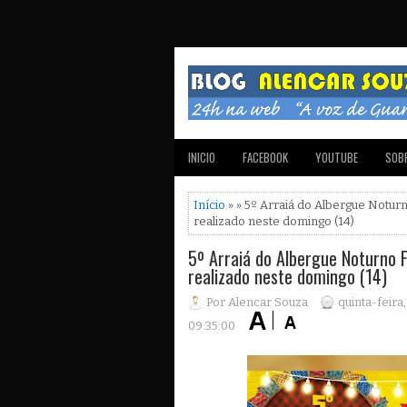
INICIO
FACEBOOK
YOUTUBE
SOBR
Início
» » 5º Arraiá do Albergue Notu
realizado neste domingo (14)
5º Arraiá do Albergue Noturno 
realizado neste domingo (14)
Por Alencar Souza
quinta-feira
09:35:00