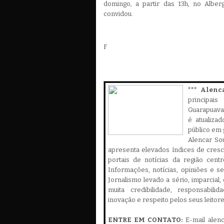
domingo, a partir das 13h, no Albe
convidou.
F
*** Alenc
principa
Guarapuava,
é atualiza
público em 
Alencar Sou
apresenta elevados índices de cres
portais de notícias da região cent
Informações, notícias, opiniões e 
Jornalismo levado a sério, imparcial
muita credibilidade, responsabilid
inovação e respeito pelos seus leitor
ENTRE EM CONTATO:
E-mail alen