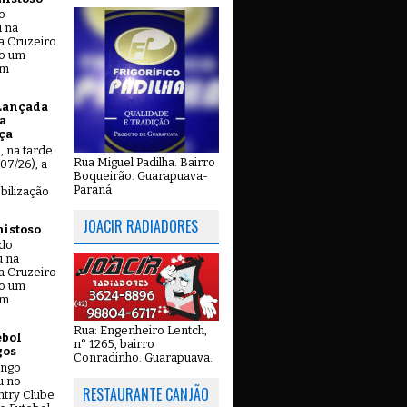
o
u na
a Cruzeiro
do um
em
Lançada
a
ça
u, na tarde
Rua Miguel Padilha. Bairro
07/26), a
Boqueirão. Guarapuava-
Paraná
bilização
JOACIR RADIADORES
mistoso
ado
u na
a Cruzeiro
do um
em
Rua: Engenheiro Lentch,
ebol
n° 1265, bairro
gos
Conradinho. Guarapuava.
ingo
u no
RESTAURANTE CANJÃO
try Clube