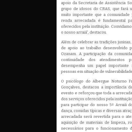
apoio da Secretaria de Assistência S
grupo de idosos do CRAS, que fará u
muito importante que a comunidade 
renda arrecadada é fundamental p
oferecidos pela instituição. Convidamo
o nosso arraiá”, destacou.
Além de celebrar as tradições juninas,
de apoio ao trabalho desenvolvido 
Ozanam. A participação da comunida
continuidade dos atendimentos pr
desempenha um papel importante n
pessoas em situação de vulnerabilida
O psicólogo do Albergue Noturno F
Gonçalves, destacou a importância d
evento e reforçou que toda a arrecad
dos serviços oferecidos pela instituiç
para participar do nosso 5º Arraiá d
dança, comidas típicas e diversas atraç
arrecadada será revertida para o at
aquisição de materiais de limpeza, r
necessários para o funcionamento 