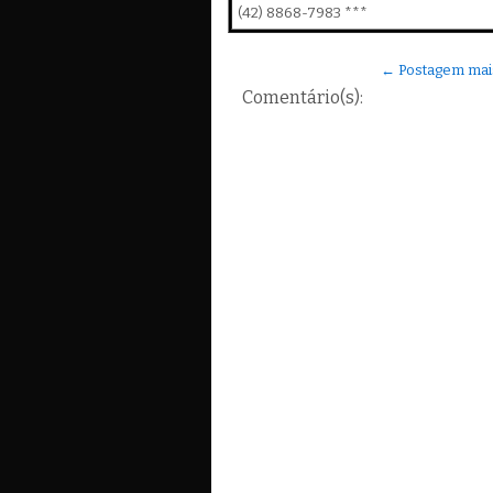
(42) 8868-7983 ***
← Postagem mai
Comentário(s):