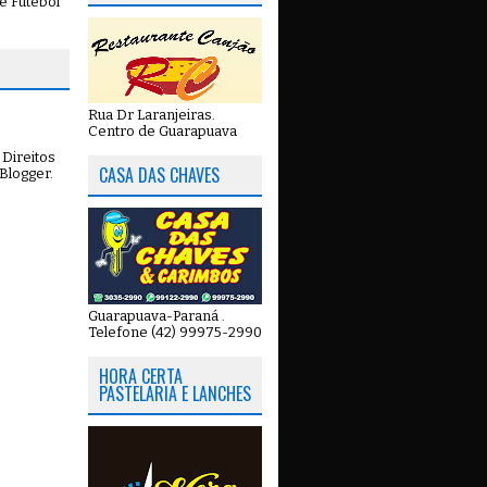
e Futebol
Rua Dr Laranjeiras.
Centro de Guarapuava
Direitos
CASA DAS CHAVES
Blogger
.
Guarapuava-Paraná .
Telefone (42) 99975-2990
HORA CERTA
PASTELARIA E LANCHES