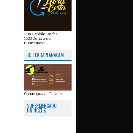
Rua Capitão Rocha.
1523.Centro de
Guarapuava.
JG TERRAPLANAGEM
Gauarapuava-Paraná
SUPERMERCADO
HRINCZUK