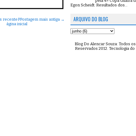
pela 4º Copa Guaíra d
Egon Scheidt. Resultados dos...
ARQUIVO DO BLOG
s recente
P
Postagem mais antiga →
ágina inicial
Blog Do Alencar Souza: Todos os 
Reservados 2012. Tecnologia do