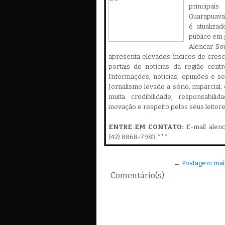
principa
Guarapuava,
é atualiza
público em 
Alencar Sou
apresenta elevados índices de cres
portais de notícias da região cent
Informações, notícias, opiniões e 
Jornalismo levado a sério, imparcial
muita credibilidade, responsabilid
inovação e respeito pelos seus leitor
ENTRE EM CONTATO:
E-mail alen
(42) 8868-7983 ***
← Postagem mai
Comentário(s):