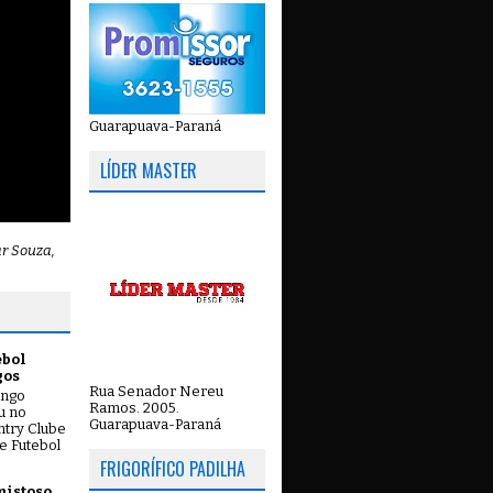
Guarapuava-Paraná
LÍDER MASTER
ar Souza,
ebol
gos
Rua Senador Nereu
ingo
Ramos. 2005.
ou no
Guarapuava-Paraná
try Clube
e Futebol
FRIGORÍFICO PADILHA
mistoso