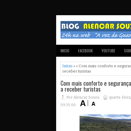
INICIO
FACEBOOK
YOUTUBE
SOBR
Início
» » Com mais conforto e seguranç
receber turistas
Com mais conforto e segurança,
a receber turistas
Por Alencar Souza
quarta-feira
09:35:00