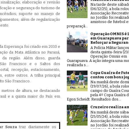
sinalização; elaboração e revisão
Na tarde deste sábad
ficação e segurança do turismo de
(06/12/25), a bola rolo
Associação Recreativ
incêndios; suporte no manejo de
no Jordão foi realiza
uipamentos; além de regularização
amistoso de futebol 
ento.
preparaçã...
Operação OMNIS é 
em Guarapuava par
Reforçar a Seguran
da Esperança foi criado em 2010 e
A Polícia Militar lanço
desta quinta-feira (23/
ção da Mata Atlântica no Paraná,
Operação Omnis em
 da região. Além disso, guarda
Guarapuava. A ação integra uma mo
 São Francisco e o Saltos dos
realizada s...
ortal, recepção, estacionamento,
Copa Guaíra de Fut
s, entre outros. A trilha principal
contou com bons jo
to São Francisco.
Na manhã deste dom
(19/07/26), a bola rolo
 metros de altura, se destacando
campo do Guaíra Coun
pela 4º Copa Guaíra d
asil e a quinta maior do País em
Egon Scheidt. Resultados dos...
Cruzeiro realiza a
Na manhã deste sáb
(25/05/24), a bola rolo
Associação Recreativ
no Jordão foi realiza
ar Souza
traz diariamente os