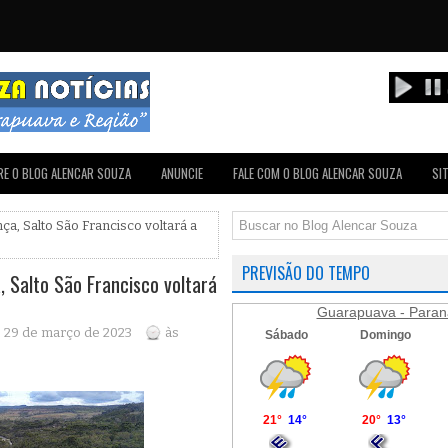
E O BLOG ALENCAR SOUZA
ANUNCIE
FALE COM O BLOG ALENCAR SOUZA
SI
a, Salto São Francisco voltará a
PREVISÃO DO TEMPO
 Salto São Francisco voltará
Guarapuava - Paran
, 29 de março de 2023
às