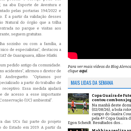
T, na aba Esporte de Aventura e
ntado pelas portarias 194/2022 e
o. É a partir da validação desses
io Natural do órgão que a trilha
ntrada no parque e visitas aos
rante, seguem gratuitas.
lha sozinho ou com a família, a
nico de especialistas”, destacou a
AT de Guarapuava, Alline Hlatki.
é um pedido antigo da comunidade.
Para ver mais vídeos do Blog Alenc
ns acidentes”, afirmou o diretor de
clique
aqui
.
el Andreguetto. “Optamos por
MAIS LIDAS DA SEMANA
ializado a partir do trabalho de
 receptivo. Essa medida ajudará
le de acesso a esse importante
Copa Guaíra de Fut
contou com bons jo
 Conservação (UC) ambiental”.
Na manhã deste dom
(02/08/26), a bola rol
campo do Guaíra Coun
pela 4º Copa Guaíra d
ra das UCs faz parte do projeto
Egon Scheidt. Resultados dos...
o do Estado em 2019. A partir da
Makhina realiza a