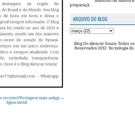
amistoso de futebol 
is destaques da região de
preparaçã...
 do Brasil e do Mundo. Seu blog
do de hora em hora e deixa o
ARQUIVO DO BLOG
geral sempre informado. O Blog
za foi criado no ano de 2012 e
cimento, sendo um dos maiores
ro-oeste do estado do Paraná.
Blog Do Alencar Souza: Todos os 
serviços em um unico endereço.
Reservados 2012. Tecnologia do
, ético e sempre atualizado. Com
ade, seriedade, transparência,
es. Esse é o Blog Alencar Souza!
car77@hotmail.com - Whatsapp
s recente
P
Postagem mais antiga →
ágina inicial