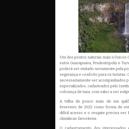
Um dos pontos naturais mais icônicos d
entre Guarapuava, Prudentópolis e Turvo
poderá ser visitado novamente pela po
segurança e conforto para os turistas. 
necessariamente ser acompanhados p
especializados, cadastrados pelo Instit
cobrança de taxa, com valor a ser est
A trilha de pouco mais de um quilô
fevereiro de 2022 como forma de evit
difícil acesso e o resgate precisa ser
climáticas favoráveis.
O cadastramento dos interessados 