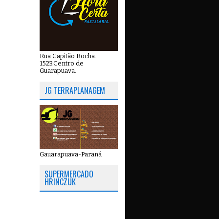
Rua Capitão Rocha.
1523.Centro de
Guarapuava.
JG TERRAPLANAGEM
Gauarapuava-Paraná
SUPERMERCADO
HRINCZUK