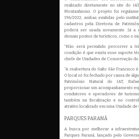
realizado diretamente no site do IA
Montanhismo. O projeto foi regulame
196/2022, ambas emitidas pelo institut
cadastros pela Diretoria de Patrimôn
poderá ser usada novamente. Já a e
demais pontos de turísticos, como o mi
“Não será permitido percorrer a tri
condição é que exista esse suporte téc
chefe de Unidades de Conservação do I
“A reabertura do Salto São Francisco 
O local só foi fechado por causa de algu
Patrimônio Natural do IAT, Rafa
proporcionar um acompanhamento espec
condutores e operadores de turismo
também na fiscalização e no contro
atrativo localizado em uma Unidade de
PARQUES PARANÁ
A busca por melhorar a infraestrutu
Parques Paraná, lançado pelo Govern