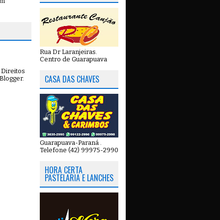
em
Rua Dr Laranjeiras.
Centro de Guarapuava
Direitos
CASA DAS CHAVES
Blogger
.
Guarapuava-Paraná .
Telefone (42) 99975-2990
HORA CERTA
PASTELARIA E LANCHES