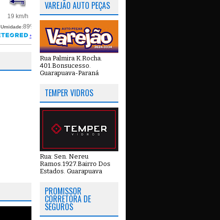
VAREJÃO AUTO PEÇAS
Rua Palmira K.Rocha.
401.Bonsucesso.
Guarapuava-Paraná
TEMPER VIDROS
Rua: Sen. Nereu
Ramos.1927.Bairro Dos
Estados. Guarapuava
PROMISSOR
CORRETORA DE
SEGUROS