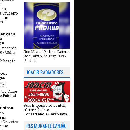
o
u na
a Cruzeiro
do um
em
Lançada
a
ça
u, na tarde
Rua Miguel Padilha. Bairro
07/26), a
Boqueirão. Guarapuava-
Paraná
bilização
JOACIR RADIADORES
ebol
gos
ingo
u no
try Clube
e Futebol
Rua: Engenheiro Lentch,
mistoso
n° 1265, bairro
ado
Conradinho. Guarapuava.
u na
a Cruzeiro
RESTAURANTE CANJÃO
do um