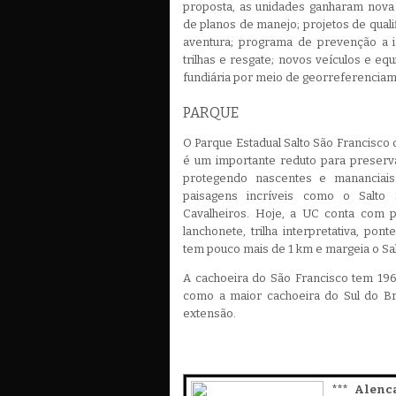
proposta, as unidades ganharam nova 
de planos de manejo; projetos de quali
aventura; programa de prevenção a 
trilhas e resgate; novos veículos e eq
fundiária por meio de georreferenciam
PARQUE
O Parque Estadual Salto São Francisco 
é um importante reduto para preserva
protegendo nascentes e mananciais
paisagens incríveis como o Salto
Cavalheiros. Hoje, a UC conta com p
lanchonete, trilha interpretativa, ponte
tem pouco mais de 1 km e margeia o Sal
A cachoeira do São Francisco tem 196
como a maior cachoeira do Sul do Br
extensão.
*** Alenc