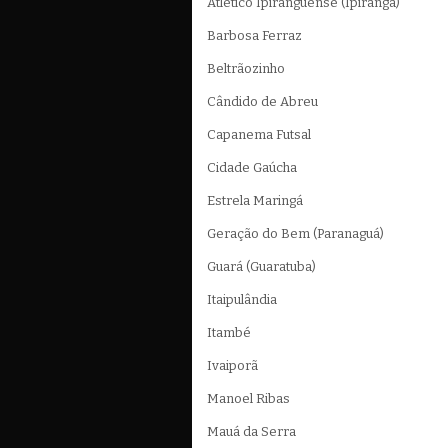
Atlético Ipiranguense (Ipiranga)
Barbosa Ferraz
Beltrãozinho
Cândido de Abreu
Capanema Futsal
Cidade Gaúcha
Estrela Maringá
Geração do Bem (Paranaguá)
Guará (Guaratuba)
Itaipulândia
Itambé
Ivaiporã
Manoel Ribas
Mauá da Serra