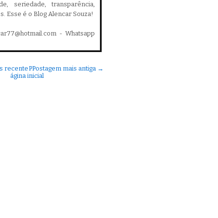
ade, seriedade, transparência,
es. Esse é o Blog Alencar Souza!
car77@hotmail.com - Whatsapp
s recente
P
Postagem mais antiga →
ágina inicial