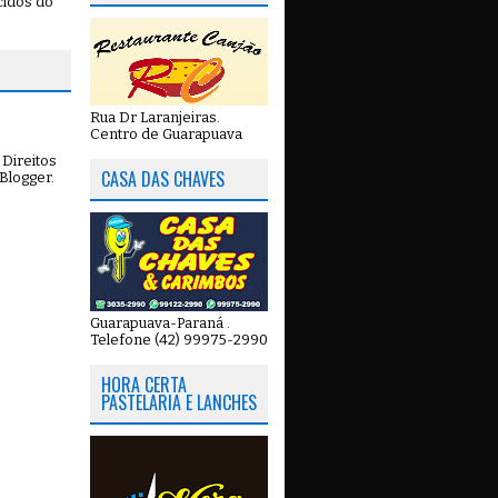
cidos do
Rua Dr Laranjeiras.
Centro de Guarapuava
Direitos
CASA DAS CHAVES
Blogger
.
Guarapuava-Paraná .
Telefone (42) 99975-2990
HORA CERTA
PASTELARIA E LANCHES