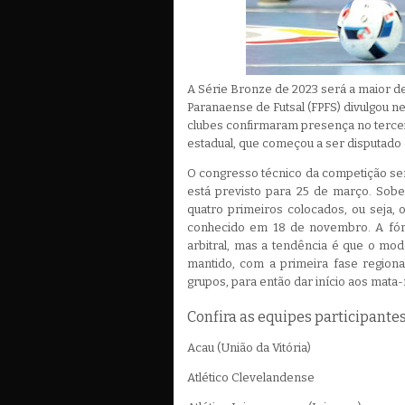
A Série Bronze de 2023 será a maior d
Paranaense de Futsal (FPFS) divulgou nes
clubes confirmaram presença no terc
estadual, que começou a ser disputado
O congresso técnico da competição será
está previsto para 25 de março. Sob
quatro primeiros colocados, ou seja, 
conhecido em 18 de novembro. A fórm
arbitral, mas a tendência é que o mod
mantido, com a primeira fase regiona
grupos, para então dar início aos mata
Confira as equipes participantes
Acau (União da Vitória)
Atlético Clevelandense