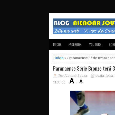
INICIO
FACEBOOK
YOUTUBE
SOBR
Início
» » Paranaense Série Bronze ter
Paranaense Série Bronze terá 3
Por Alencar Souza
sexta-feira,
11:35:00