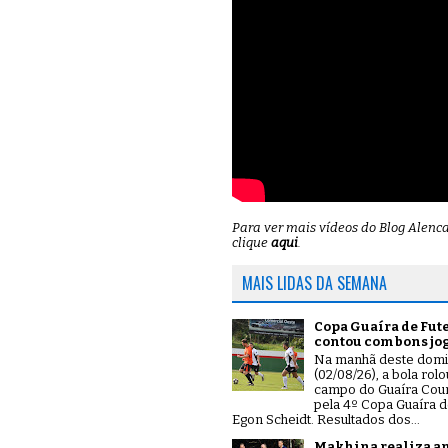
Para ver mais vídeos do Blog Alenc
clique
aqui
.
MAIS LIDAS DA SEMANA
Copa Guaíra de Fut
contou com bons jo
Na manhã deste dom
(02/08/26), a bola rol
campo do Guaíra Coun
pela 4º Copa Guaíra d
Egon Scheidt. Resultados dos...
Makhina realiza a