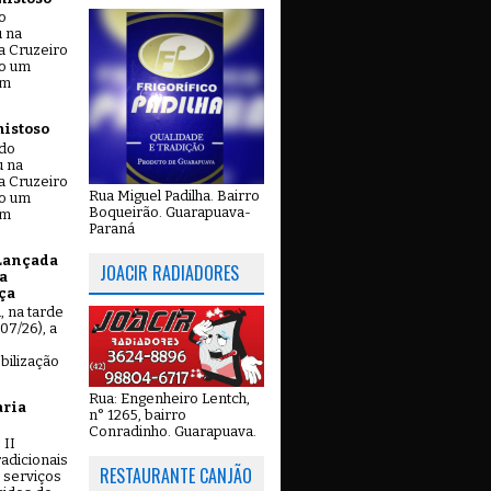
o
u na
a Cruzeiro
do um
em
mistoso
ado
u na
a Cruzeiro
Rua Miguel Padilha. Bairro
do um
Boqueirão. Guarapuava-
em
Paraná
Lançada
JOACIR RADIADORES
a
ça
u, na tarde
07/26), a
bilização
Rua: Engenheiro Lentch,
aria
n° 1265, bairro
Conradinho. Guarapuava.
 II
adicionais
RESTAURANTE CANJÃO
 serviços