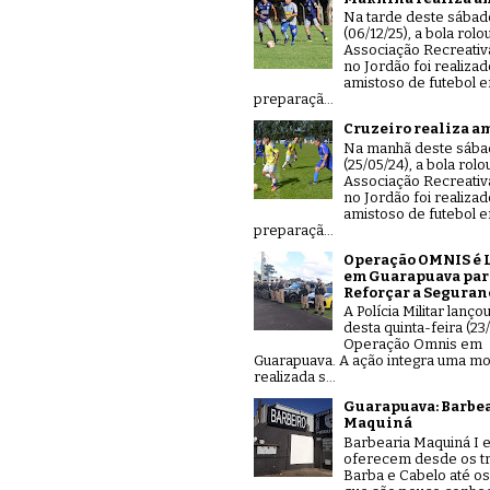
Na tarde deste sábad
(06/12/25), a bola rolo
Associação Recreativ
no Jordão foi realiza
amistoso de futebol 
preparaçã...
Cruzeiro realiza a
Na manhã deste sáb
(25/05/24), a bola rolo
Associação Recreativ
no Jordão foi realiza
amistoso de futebol 
preparaçã...
Operação OMNIS é 
em Guarapuava par
Reforçar a Seguran
A Polícia Militar lanço
desta quinta-feira (23/
Operação Omnis em
Guarapuava. A ação integra uma mo
realizada s...
Guarapuava: Barbe
Maquiná
Barbearia Maquiná I e
oferecem desde os tr
Barba e Cabelo até os