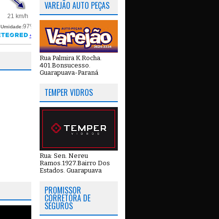
VAREJÃO AUTO PEÇAS
Rua Palmira K.Rocha.
401.Bonsucesso.
Guarapuava-Paraná
TEMPER VIDROS
Rua: Sen. Nereu
Ramos.1927.Bairro Dos
Estados. Guarapuava
PROMISSOR
CORRETORA DE
SEGUROS