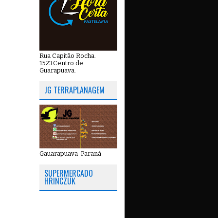
Rua Capitão Rocha.
1523.Centro de
Guarapuava.
JG TERRAPLANAGEM
Gauarapuava-Paraná
SUPERMERCADO
HRINCZUK