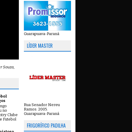
Guarapuava-Paraná
LÍDER MASTER
ar Souza,
ebol
gos
Rua Senador Nereu
ingo
Ramos. 2005.
ou no
Guarapuava-Paraná
try Clube
e Futebol
FRIGORÍFICO PADILHA
mistoso