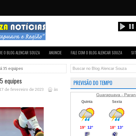
E O BLOG ALENCAR SOUZA
ANUNCIE
FALE COM O BLOG ALENCAR SOUZA
SI
á 35 equipes
5 equipes
PREVISÃO DO TEMPO
 17 de fevereiro de 2023
às
Guarapuava - Paran