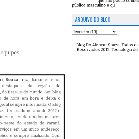
que são pouco conhe
público masculino e qu...
ARQUIVO DO BLOG
Blog Do Alencar Souza: Todos os 
Reservados 2012. Tecnologia do
 equipes
ar Souza
traz diariamente os
is destaques da região de
 do Brasil e do Mundo. Seu blog
do de hora em hora e deixa o
geral sempre informado. O Blog
za foi criado no ano de 2012 e
cimento, sendo um dos maiores
ro-oeste do estado do Paraná.
serviços em um unico endereço.
, ético e sempre atualizado. Com