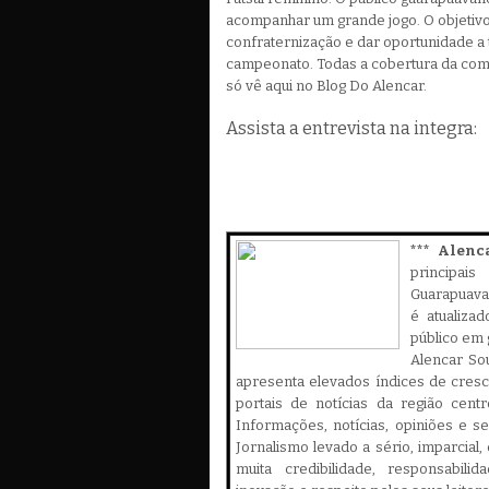
acompanhar um grande jogo. O objetivo
confraternização e dar oportunidade a 
campeonato. Todas a cobertura da comp
só vê aqui no Blog Do Alencar.
Assista a entrevista na integra:
*** Alenc
principa
Guarapuava,
é atualiza
público em 
Alencar Sou
apresenta elevados índices de cres
portais de notícias da região cent
Informações, notícias, opiniões e 
Jornalismo levado a sério, imparcial
muita credibilidade, responsabilid