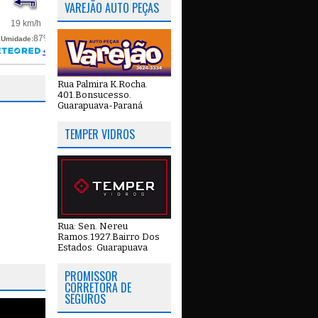
VAREJÃO AUTO PEÇAS
Rua Palmira K.Rocha.
401.Bonsucesso.
Guarapuava-Paraná
TEMPER VIDROS
Rua: Sen. Nereu
Ramos.1927.Bairro Dos
Estados. Guarapuava
PROMISSOR
CORRETORA DE
SEGUROS