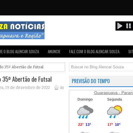
E O BLOG ALENCAR SOUZA
ANUNCIE
FALE COM O BLOG ALENCAR SOUZA
SI
 do 35º Abertão de Futsal
o 35º Abertão de Futsal
PREVISÃO DO TEMPO
ra, 19 de dezembro de 2022
às
Guarapuava - Paran