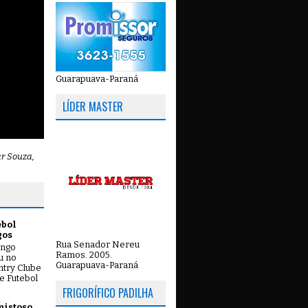
Guarapuava-Paraná
LÍDER MASTER
ar Souza,
ebol
gos
Rua Senador Nereu
ingo
Ramos. 2005.
ou no
Guarapuava-Paraná
try Clube
e Futebol
FRIGORÍFICO PADILHA
mistoso