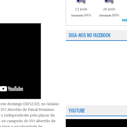
SIGA-NOS NO FACEBOOK
ste domingo (18/12/22), no Ginásio
YOUTUBE
 35º Abertão de Futsal Feminino
u o Independente pelo placar de
am-se campeão do 35º Abertão de
o teve a oportunidade de