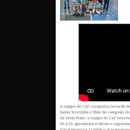
A equipe do CAF conquistou na tarde de
Santa Terezinha o título de campeão do
da Série Prata , a equipe do CAF vence
06 a 05, garantiram a vitória e sagrar
Futsal Feminino. O público guarapuavan