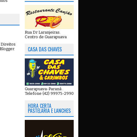
emos
Rua Dr Laranjeiras.
Centro de Guarapuava
Direitos
CASA DAS CHAVES
Blogger
.
Guarapuava-Paraná .
Telefone (42) 99975-2990
HORA CERTA
PASTELARIA E LANCHES