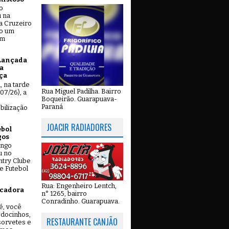
o
u na
a Cruzeiro
do um
em
Lançada
a
ça
u, na tarde
Rua Miguel Padilha. Bairro
07/26), a
Boqueirão. Guarapuava-
Paraná
bilização
JOACIR RADIADORES
ebol
gos
ingo
u no
try Clube
e Futebol
Rua: Engenheiro Lentch,
icadora
n° 1265, bairro
Conradinho. Guarapuava.
é, você
 docinhos,
RESTAURANTE CANJÃO
 sorvetes e