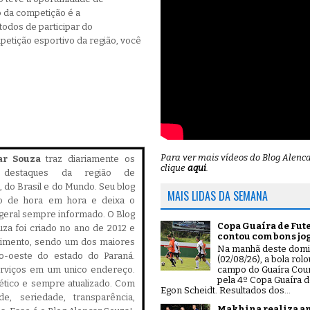
 da competição é a
todos de participar do
etição esportivo da região, você
Para ver mais vídeos do Blog Alenc
ar Souza
traz diariamente os
clique
aqui
.
is destaques da região de
 do Brasil e do Mundo. Seu blog
MAIS LIDAS DA SEMANA
do de hora em hora e deixa o
geral sempre informado. O Blog
Copa Guaíra de Fut
za foi criado no ano de 2012 e
contou com bons jo
cimento, sendo um dos maiores
Na manhã deste dom
ro-oeste do estado do Paraná.
(02/08/26), a bola rol
campo do Guaíra Coun
serviços em um unico endereço.
pela 4º Copa Guaíra d
, ético e sempre atualizado. Com
Egon Scheidt. Resultados dos...
ade, seriedade, transparência,
Makhina realiza a