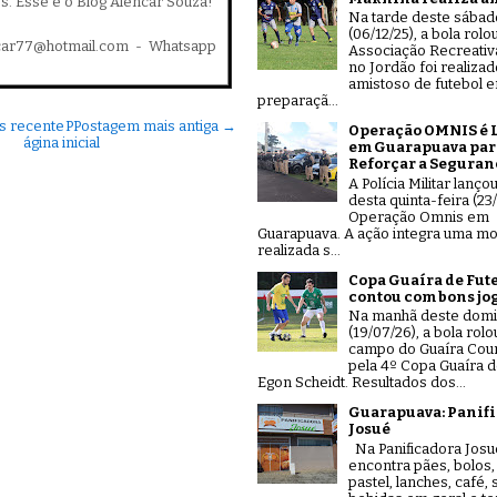
es. Esse é o Blog Alencar Souza!
Na tarde deste sábad
(06/12/25), a bola rolo
car77@hotmail.com - Whatsapp
Associação Recreativ
no Jordão foi realiza
amistoso de futebol 
preparaçã...
s recente
P
Postagem mais antiga →
Operação OMNIS é 
ágina inicial
em Guarapuava par
Reforçar a Seguran
A Polícia Militar lanço
desta quinta-feira (23/
Operação Omnis em
Guarapuava. A ação integra uma mo
realizada s...
Copa Guaíra de Fut
contou com bons jo
Na manhã deste dom
(19/07/26), a bola rolo
campo do Guaíra Coun
pela 4º Copa Guaíra d
Egon Scheidt. Resultados dos...
Guarapuava: Panif
Josué
Na Panificadora Josu
encontra pães, bolos,
pastel, lanches, café,