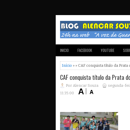
INICIO
FACEBOOK
YOUTUBE
SOBR
Início
» » CAF conquista título da Prata
CAF conquista título da Prata d
Por Alencar Souza
segunda-fei
11:35:00