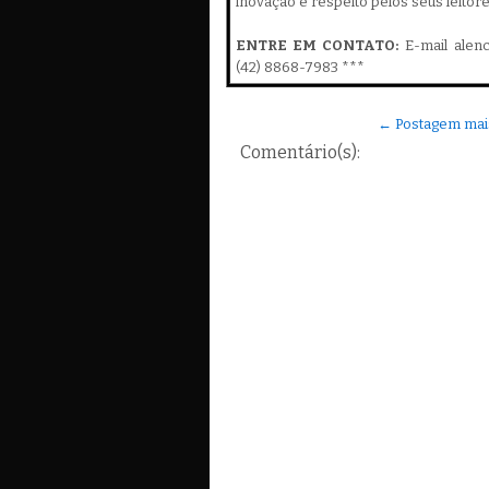
inovação e respeito pelos seus leitor
ENTRE EM CONTATO:
E-mail alen
(42) 8868-7983 ***
← Postagem mai
Comentário(s):