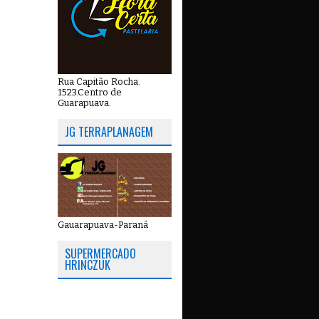
Rua Capitão Rocha.
1523.Centro de
Guarapuava.
JG TERRAPLANAGEM
Gauarapuava-Paraná
SUPERMERCADO
HRINCZUK