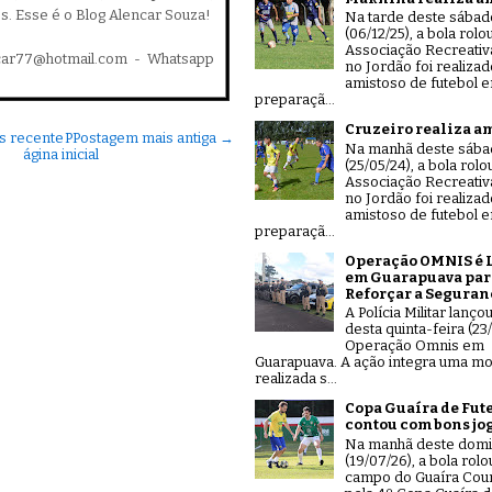
es. Esse é o Blog Alencar Souza!
Na tarde deste sábad
(06/12/25), a bola rolo
Associação Recreativ
car77@hotmail.com - Whatsapp
no Jordão foi realiza
amistoso de futebol 
preparaçã...
Cruzeiro realiza a
s recente
P
Postagem mais antiga →
Na manhã deste sáb
ágina inicial
(25/05/24), a bola rolo
Associação Recreativ
no Jordão foi realiza
amistoso de futebol 
preparaçã...
Operação OMNIS é 
em Guarapuava par
Reforçar a Seguran
A Polícia Militar lanço
desta quinta-feira (23/
Operação Omnis em
Guarapuava. A ação integra uma mo
realizada s...
Copa Guaíra de Fut
contou com bons jo
Na manhã deste dom
(19/07/26), a bola rolo
campo do Guaíra Coun