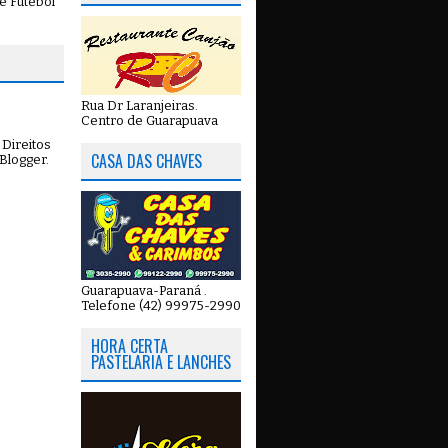
e Futebol
Rua Dr Laranjeiras.
Centro de Guarapuava
Direitos
CASA DAS CHAVES
Blogger
.
Guarapuava-Paraná .
Telefone (42) 99975-2990
HORA CERTA
PASTELARIA E LANCHES