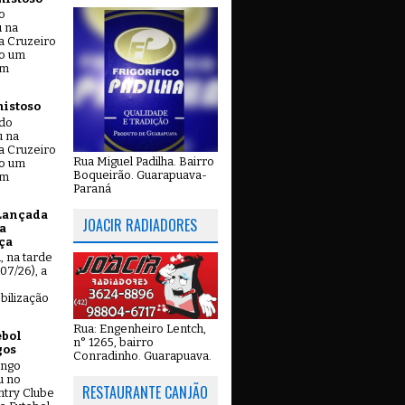
o
u na
a Cruzeiro
do um
em
mistoso
ado
u na
a Cruzeiro
Rua Miguel Padilha. Bairro
do um
Boqueirão. Guarapuava-
em
Paraná
Lançada
JOACIR RADIADORES
a
ça
u, na tarde
07/26), a
bilização
Rua: Engenheiro Lentch,
ebol
n° 1265, bairro
gos
Conradinho. Guarapuava.
ingo
u no
RESTAURANTE CANJÃO
try Clube