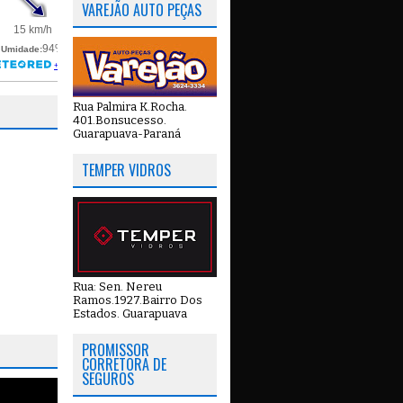
VAREJÃO AUTO PEÇAS
Rua Palmira K.Rocha.
401.Bonsucesso.
Guarapuava-Paraná
TEMPER VIDROS
Rua: Sen. Nereu
Ramos.1927.Bairro Dos
Estados. Guarapuava
PROMISSOR
CORRETORA DE
SEGUROS