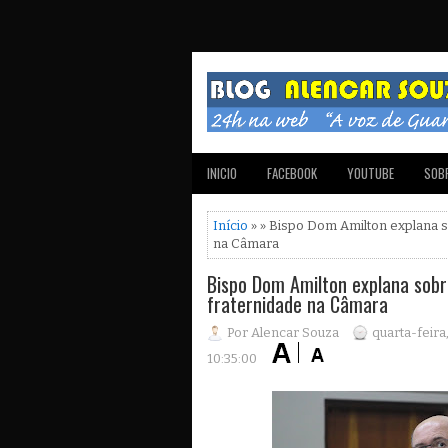
INICIO
FACEBOOK
YOUTUBE
SOBR
Início
» » Bispo Dom Amilton explana 
na Câmara
Bispo Dom Amilton explana sob
fraternidade na Câmara
Por Alencar Souza
quarta-feira
10:35:00