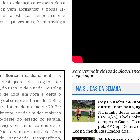
 rica explanação a respeito desta
ton vem abrilhantar a nossa 11ª
ndo a esta Casa, especialmente
mia que vivemos, é um privilégio
Para ver mais vídeos do Blog Alenc
ar Souza
traz diariamente os
clique
aqui
.
is destaques da região de
MAIS LIDAS DA SEMANA
 do Brasil e do Mundo. Seu blog
do de hora em hora e deixa o
geral sempre informado. O Blog
Copa Guaíra de Fut
za foi criado no ano de 2012 e
contou com bons jo
Na manhã deste dom
cimento, sendo um dos maiores
(02/08/26), a bola rol
ro-oeste do estado do Paraná.
campo do Guaíra Coun
serviços em um unico endereço.
pela 4º Copa Guaíra d
Egon Scheidt. Resultados dos...
, ético e sempre atualizado. Com
ade, seriedade, transparência,
Makhina realiza a