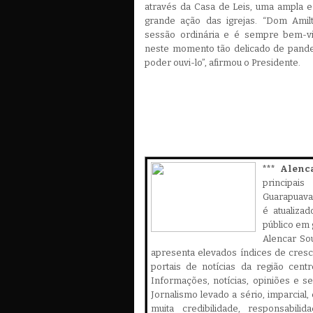
através da Casa de Leis, uma ampla e
grande ação das igrejas. “Dom Amil
sessão ordinária e é sempre bem-vi
neste momento tão delicado de pande
poder ouvi-lo”, afirmou o Presidente.
*** Alenc
principa
Guarapuava,
é atualiza
público em 
Alencar Sou
apresenta elevados índices de cres
portais de notícias da região cent
Informações, notícias, opiniões e 
Jornalismo levado a sério, imparcial
muita credibilidade, responsabilid