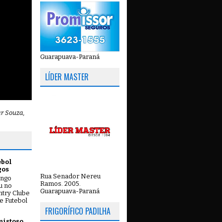
Guarapuava-Paraná
LÍDER MASTER
ar Souza,
ebol
gos
Rua Senador Nereu
ingo
Ramos. 2005.
ou no
Guarapuava-Paraná
try Clube
e Futebol
FRIGORÍFICO PADILHA
mistoso