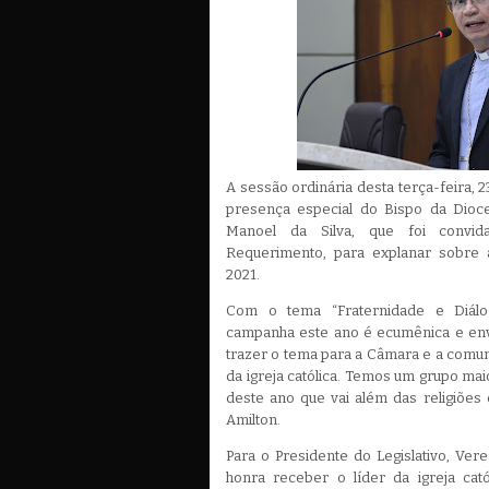
A sessão ordinária desta terça-feira, 
presença especial do Bispo da Dio
Manoel da Silva, que foi convid
Requerimento, para explanar sobre
2021.
Com o tema “Fraternidade e Diál
campanha este ano é ecumênica e envo
trazer o tema para a Câmara e a comu
da igreja católica. Temos um grupo mai
deste ano que vai além das religiões
Amilton.
Para o Presidente do Legislativo, Ve
honra receber o líder da igreja cató