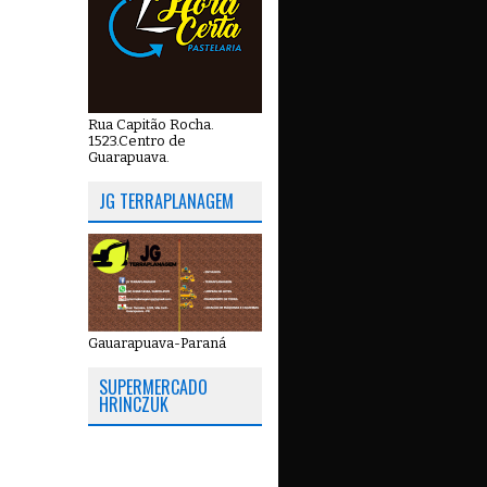
Rua Capitão Rocha.
1523.Centro de
Guarapuava.
JG TERRAPLANAGEM
Gauarapuava-Paraná
SUPERMERCADO
HRINCZUK