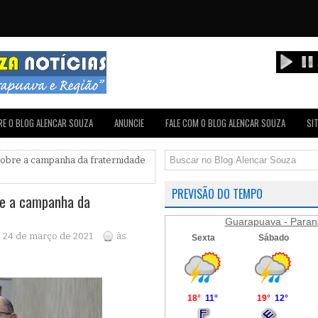
E O BLOG ALENCAR SOUZA
ANUNCIE
FALE COM O BLOG ALENCAR SOUZA
SI
sobre a campanha da fraternidade
PREVISÃO DO TEMPO
re a campanha da
Guarapuava - Paran
, 24 de março de 2021
às