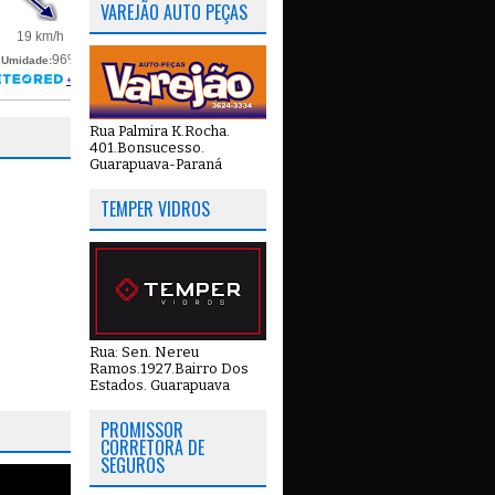
VAREJÃO AUTO PEÇAS
Rua Palmira K.Rocha.
401.Bonsucesso.
Guarapuava-Paraná
TEMPER VIDROS
Rua: Sen. Nereu
Ramos.1927.Bairro Dos
Estados. Guarapuava
PROMISSOR
CORRETORA DE
SEGUROS