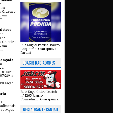
o
u na
a Cruzeiro
do um
em
mistoso
ado
u na
a Cruzeiro
Rua Miguel Padilha. Bairro
do um
Boqueirão. Guarapuava-
em
Paraná
Lançada
JOACIR RADIADORES
a
ça
u, na tarde
07/26), a
bilização
Rua: Engenheiro Lentch,
aria
n° 1265, bairro
Conradinho. Guarapuava.
 II
adicionais
RESTAURANTE CANJÃO
 serviços