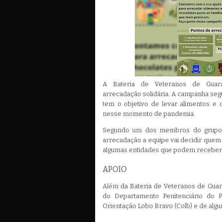
A Bateria de Veteranos de Gua
arrecadação solidária. A campanha segu
tem o objetivo de levar alimentos e 
nesse momento de pandemia.
Segundo um dos membros do grupo, 
arrecadação a equipe vai decidir quem 
algumas entidades que podem receber
APOIO
Além da Bateria de Veteranos de Guar
do Departamento Penitenciário do 
Orientação Lobo Bravo (Colb) e de alg