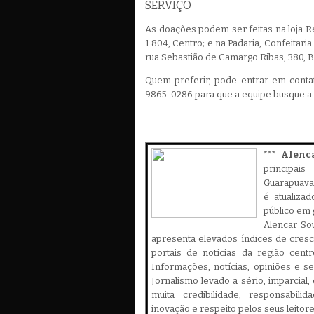
SERVIÇO
As doações podem ser feitas na loja Re
1.804, Centro; e na Padaria, Confeitari
rua Sebastião de Camargo Ribas, 380, 
Quem preferir, pode entrar em conta
9865-0286 para que a equipe busque a
*** Alenc
principa
Guarapuava,
é atualiza
público em 
Alencar Sou
apresenta elevados índices de cres
portais de notícias da região cent
Informações, notícias, opiniões e 
Jornalismo levado a sério, imparcial
muita credibilidade, responsabilid
inovação e respeito pelos seus leitor