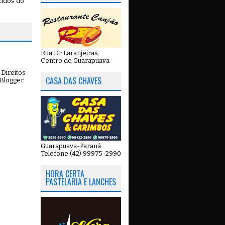
cidos do
Rua Dr Laranjeiras.
Centro de Guarapuava
Direitos
CASA DAS CHAVES
Blogger
.
Guarapuava-Paraná .
Telefone (42) 99975-2990
HORA CERTA
PASTELARIA E LANCHES