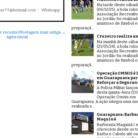
Na tarde deste sábad
(06/12/25), a bola rolo
car77@hotmail.com - Whatsapp
Associação Recreativ
no Jordão foi realiza
amistoso de futebol 
preparaçã...
s recente
P
Postagem mais antiga →
Cruzeiro realiza a
ágina inicial
Na manhã deste sáb
(25/05/24), a bola rolo
Associação Recreativ
no Jordão foi realiza
amistoso de futebol 
preparaçã...
Operação OMNIS é 
em Guarapuava par
Reforçar a Seguran
A Polícia Militar lanço
desta quinta-feira (23/
Operação Omnis em
Guarapuava. A ação integra uma mo
realizada s...
Guarapuava: Barbe
Maquiná
Barbearia Maquiná I e
oferecem desde os tr
Barba e Cabelo até os