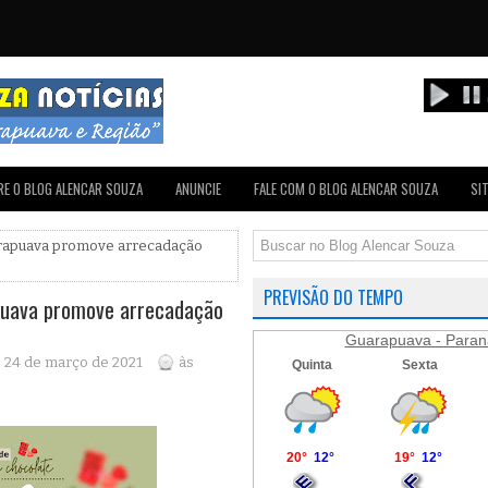
E O BLOG ALENCAR SOUZA
ANUNCIE
FALE COM O BLOG ALENCAR SOUZA
SI
arapuava promove arrecadação
PREVISÃO DO TEMPO
puava promove arrecadação
Guarapuava - Paran
, 24 de março de 2021
às