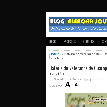
INICIO
FACEBOOK
YOUTUBE
SOBR
Início
» » Bateria de Veteranos de Gu
solidária
Bateria de Veteranos de Guara
solidária
Por Alencar Souza
quarta-feira
09:35:00