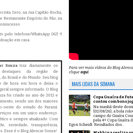
cruta Zero, na rua Capitão Rocha,
a e Restaurante Empório do Pão, na
Bonsucesso.
to pelo telefone/WhatsApp (42) 9
 doação em casa.
ar Souza
traz diariamente os
Para ver mais vídeos do Blog Alenc
is destaques da região de
clique
aqui
.
 do Brasil e do Mundo. Seu blog
MAIS LIDAS DA SEMANA
do de hora em hora e deixa o
geral sempre informado. O Blog
za foi criado no ano de 2012 e
Copa Guaíra de Fut
cimento, sendo um dos maiores
contou com bons jo
Na manhã deste dom
ro-oeste do estado do Paraná.
(02/08/26), a bola rol
serviços em um unico endereço.
campo do Guaíra Coun
, ético e sempre atualizado. Com
pela 4º Copa Guaíra d
Egon Scheidt. Resultados dos...
ade, seriedade, transparência,
es. Esse é o Blog Alencar Souza!
Makhina realiza a