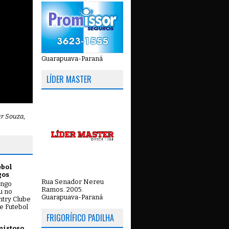
Guarapuava-Paraná
LÍDER MASTER
ar Souza,
ebol
gos
Rua Senador Nereu
ingo
Ramos. 2005.
ou no
Guarapuava-Paraná
try Clube
e Futebol
FRIGORÍFICO PADILHA
mistoso