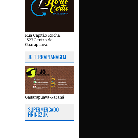
Rua Capitão Rocha.
1523.Centro de
Guarapuava.
JG TERRAPLANAGEM
Gauarapuava-Paraná
SUPERMERCADO
HRINCZUK