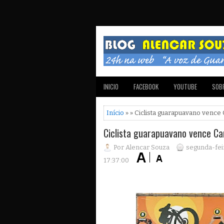
INICIO
FACEBOOK
YOUTUBE
SOBR
Início
» » Ciclista guarapuavano ven
Ciclista guarapuavano vence 
Por Alencar Souza
segunda-fei
17:37:00