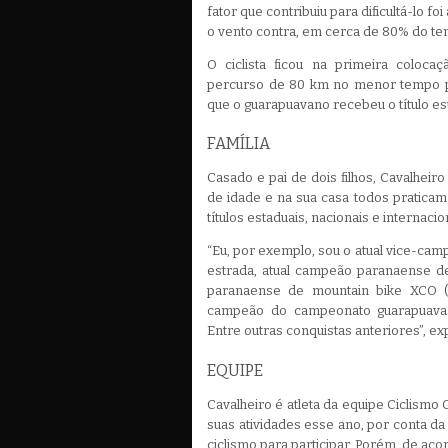
fator que contribuiu para dificultá-lo fo
o vento contra, em cerca de 80% do tem
O ciclista ficou na primeira coloca
percurso de 80 km no menor tempo po
que o guarapuavano recebeu o título es
FAMÍLIA
Casado e pai de dois filhos, Cavalheiro
de idade e na sua casa todos pratica
títulos estaduais, nacionais e internacio
“Eu, por exemplo, sou o atual vice-ca
estrada, atual campeão paranaense de
paranaense de mountain bike XCO (C
campeão do campeonato guarapuava
Entre outras conquistas anteriores”, exp
EQUIPE
Cavalheiro é atleta da equipe Ciclism
suas atividades esse ano, por conta d
ciclismo para participar. Porém, de aco