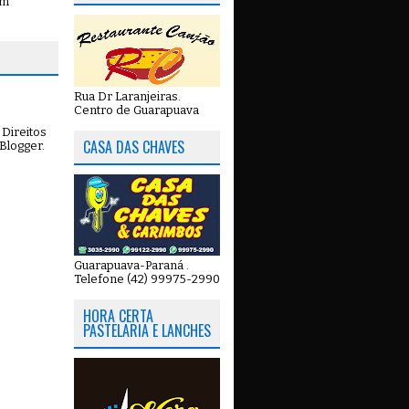
em
Rua Dr Laranjeiras.
Centro de Guarapuava
Direitos
CASA DAS CHAVES
Blogger
.
Guarapuava-Paraná .
Telefone (42) 99975-2990
HORA CERTA
PASTELARIA E LANCHES