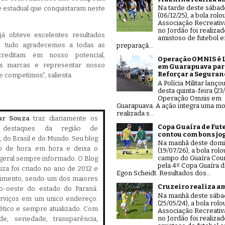
Na tarde deste sábad
e estadual que conquistaram neste
(06/12/25), a bola rolo
Associação Recreativ
no Jordão foi realiza
já obteve excelentes resultados
amistoso de futebol 
o tudo agradecemos a todas as
preparaçã...
editam em nosso potencial,
Operação OMNIS é 
as marcas e representar nosso
em Guarapuava par
Reforçar a Seguran
 competimos”, salienta.
A Polícia Militar lanço
desta quinta-feira (23/
Operação Omnis em
Guarapuava. A ação integra uma mo
realizada s...
ar Souza
traz diariamente os
Copa Guaíra de Fut
is destaques da região de
contou com bons jo
 do Brasil e do Mundo. Seu blog
Na manhã deste dom
do de hora em hora e deixa o
(19/07/26), a bola rolo
campo do Guaíra Coun
geral sempre informado. O Blog
pela 4º Copa Guaíra d
za foi criado no ano de 2012 e
Egon Scheidt. Resultados dos...
cimento, sendo um dos maiores
Cruzeiro realiza a
ro-oeste do estado do Paraná.
Na manhã deste sáb
serviços em um unico endereço.
(25/05/24), a bola rolo
, ético e sempre atualizado. Com
Associação Recreativ
no Jordão foi realiza
ade, seriedade, transparência,