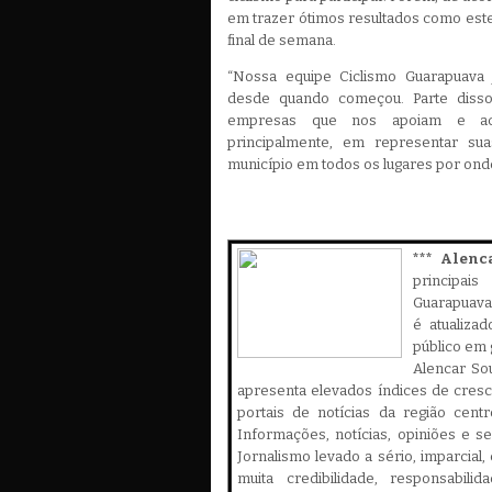
em trazer ótimos resultados como est
final de semana.
“Nossa equipe Ciclismo Guarapuava 
desde quando começou. Parte diss
empresas que nos apoiam e acr
principalmente, em representar su
município em todos os lugares por onde
*** Alenc
principa
Guarapuava,
é atualiza
público em 
Alencar Sou
apresenta elevados índices de cres
portais de notícias da região cent
Informações, notícias, opiniões e 
Jornalismo levado a sério, imparcial
muita credibilidade, responsabilid