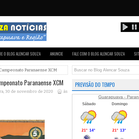
E O BLOG ALENCAR SOUZA
ANUNCIE
FALE COM O BLOG ALENCAR SOUZA
SI
ce Campeonato Paranaense XCM
Campeonato Paranaense XCM
PREVISÃO DO TEMPO
ra, 30 de novembro de 2020
às
Guarapuava - Paran