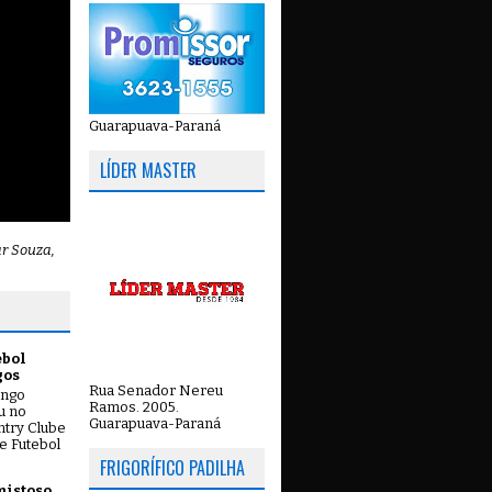
Guarapuava-Paraná
LÍDER MASTER
ar Souza,
ebol
gos
Rua Senador Nereu
ingo
Ramos. 2005.
ou no
Guarapuava-Paraná
try Clube
e Futebol
FRIGORÍFICO PADILHA
mistoso