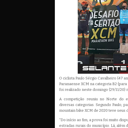
O ciclista Paulo Sérgio Cavalheiro (47
Paranaense XCM na categoria B2 (para a
foi realizado neste domingo (29/11/20) 
A competição reuniu no Norte do es
diversas categorias. Segundo Paulo, 
mountain bike XCM de 2020 teve seus d
“Do início ao fim, a prova foi muito dispu
estradas rurais do município. Lá, além 