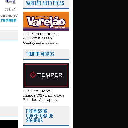
VAREJÃO AUTO PEÇAS
Rua Palmira K.Rocha.
401.Bonsucesso.
Guarapuava-Paraná
TEMPER VIDROS
Rua: Sen. Nereu
Ramos.1927.Bairro Dos
Estados. Guarapuava
PROMISSOR
CORRETORA DE
SEGUROS