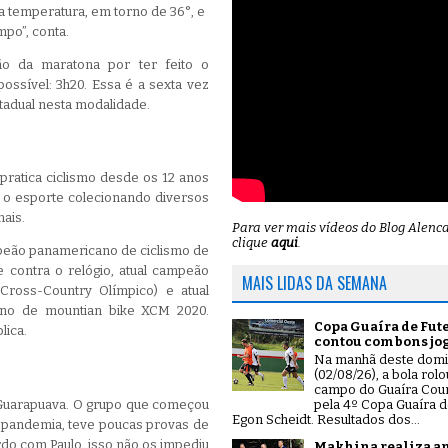
i a temperatura, em torno de 36°, e
po”, conta.
ção da maratona por ter feito o
ssível: 3h20. Essa é a sexta vez
tadual nesta modalidade.
 pratica ciclismo desde os 12 anos
m o esporte colecionando diversos
nais.
Para ver mais vídeos do Blog Alenc
clique
aqui
.
mpeão panamericano de ciclismo de
 contra o relógio, atual campeão
MAIS LIDAS DA SEMANA
ross-Country Olímpico) e atual
no de mountian bike XCM 2020.
Copa Guaíra de Fut
lica.
contou com bons jo
Na manhã deste dom
(02/08/26), a bola rol
campo do Guaíra Coun
o Guarapuava. O grupo que começou
pela 4º Copa Guaíra d
Egon Scheidt. Resultados dos...
a pandemia, teve poucas provas de
rdo com Paulo, isso não os impediu
Makhina realiza a