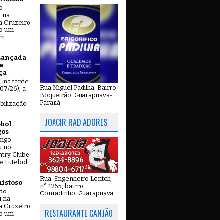
o
u na
a Cruzeiro
do um
em
Lançada
a
ça
u, na tarde
Rua Miguel Padilha. Bairro
07/26), a
Boqueirão. Guarapuava-
Paraná
bilização
JOACIR RADIADORES
ebol
gos
ingo
u no
try Clube
e Futebol
Rua: Engenheiro Lentch,
mistoso
n° 1265, bairro
ado
Conradinho. Guarapuava.
u na
a Cruzeiro
RESTAURANTE CANJÃO
do um