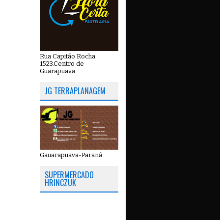
Rua Capitão Rocha.
1523.Centro de
Guarapuava.
JG TERRAPLANAGEM
Gauarapuava-Paraná
SUPERMERCADO
HRINCZUK