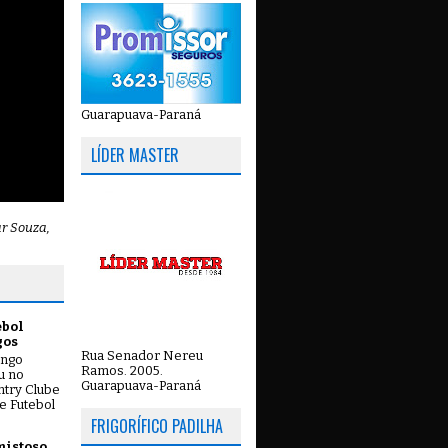
Guarapuava-Paraná
LÍDER MASTER
ar Souza,
ebol
gos
Rua Senador Nereu
ingo
Ramos. 2005.
ou no
Guarapuava-Paraná
try Clube
e Futebol
FRIGORÍFICO PADILHA
mistoso