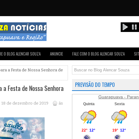
E O BLOG ALENCAR SOUZA
ANUNCIE
FALE COM O BLOG ALENCAR SOUZA
SI
ara a Festa de Nossa Senhora de
PREVISÃO DO TEMPO
 a Festa de Nossa Senhora
Guarapuava - Paran
a, 18 de dezembro de 2019
às