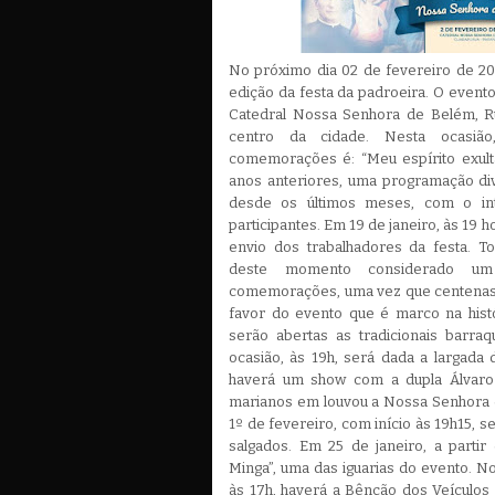
No próximo dia 02 de fevereiro de 2
edição da festa da padroeira. O evento,
Catedral Nossa Senhora de Belém, R
centro da cidade. Nesta ocasiã
comemorações é: “Meu espírito exult
anos anteriores, uma programação di
desde os últimos meses, com o int
participantes. Em 19 de janeiro, às 19 
envio dos trabalhadores da festa. T
deste momento considerado um
comemorações, uma vez que centenas
favor do evento que é marco na histó
serão abertas as tradicionais barra
ocasião, às 19h, será dada a largada d
haverá um show com a dupla Álvaro
marianos em louvou a Nossa Senhora d
1º de fevereiro, com início às 19h15, 
salgados. Em 25 de janeiro, a partir
Minga”, uma das iguarias do evento. No
às 17h, haverá a Bênção dos Veículos