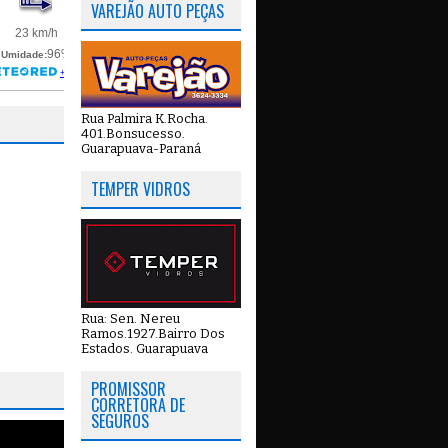
VAREJÃO AUTO PEÇAS
Rua Palmira K.Rocha.
401.Bonsucesso.
Guarapuava-Paraná
TEMPER VIDROS
Rua: Sen. Nereu
Ramos.1927.Bairro Dos
Estados. Guarapuava
PROMISSOR
CORRETORA DE
SEGUROS