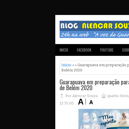
INICIO
FACEBOOK
YOUTUBE
SOBR
Início
» » Guarapuava em preparação p
Belém 2020
Guarapuava em preparação para
de Belém 2020
Por Alencar Souza
quarta-feir
12:35:00