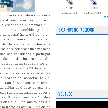
020, Guarapuava celebra mais uma
 tradicional no município, será na
ua Visconde de Guarapuava, 236,
SIGA-NOS NO FACEBOOK
o, o tema escolhido para as
a de alegria” (Lc 1, 47) Como em
versificada vem sendo preparada
uito de atender a contento os
horas, será celebrada uma missa de
odos são convidados a participar
 dos mais importantes das
 pessoas doam seus serviços em
ria da cidade. Dia 23 de janeiro,
quinhas de doces e salgados. Na
a “Corrida da Padroeira”. Às 21h,
 e Daniel. A novena com temas
e Belém, será de 24 de janeiro a
seguida de barraquinhas de doces e
YOUTUBE
 das 18h, será servida a “Costela
s dias 29 e 31 de janeiro, das 09h
 em frente à Catedral. No dia da