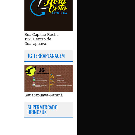
Rua Capitão Rocha.
1523.Centro de
Guarapuava.
JG TERRAPLANAGEM
Gauarapuava-Paraná
SUPERMERCADO
HRINCZUK