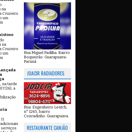
o
u na
a Cruzeiro
do um
em
mistoso
ado
u na
a Cruzeiro
Rua Miguel Padilha. Bairro
do um
Boqueirão. Guarapuava-
em
Paraná
Lançada
JOACIR RADIADORES
a
ça
u, na tarde
07/26), a
bilização
Rua: Engenheiro Lentch,
aria
n° 1265, bairro
Conradinho. Guarapuava.
 II
adicionais
RESTAURANTE CANJÃO
 serviços