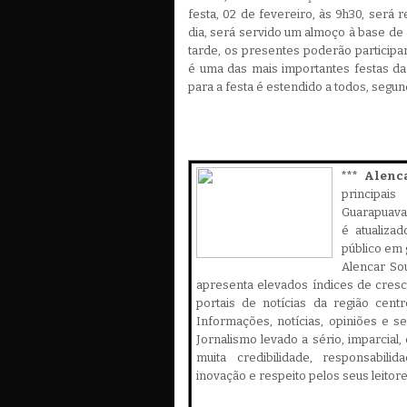
festa, 02 de fevereiro, às 9h30, será
dia, será servido um almoço à base d
tarde, os presentes poderão participa
é uma das mais importantes festas da
para a festa é estendido a todos, segu
*** Alenc
principa
Guarapuava,
é atualiza
público em 
Alencar Sou
apresenta elevados índices de cres
portais de notícias da região cent
Informações, notícias, opiniões e 
Jornalismo levado a sério, imparcial
muita credibilidade, responsabilid
inovação e respeito pelos seus leitor