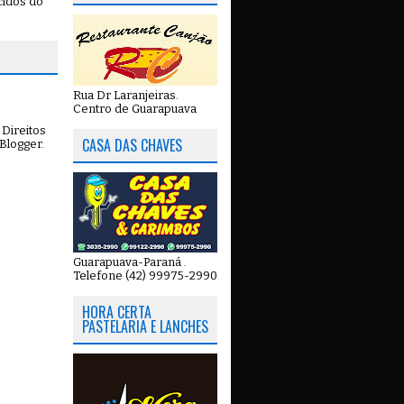
cidos do
Rua Dr Laranjeiras.
Centro de Guarapuava
Direitos
CASA DAS CHAVES
Blogger
.
Guarapuava-Paraná .
Telefone (42) 99975-2990
HORA CERTA
PASTELARIA E LANCHES