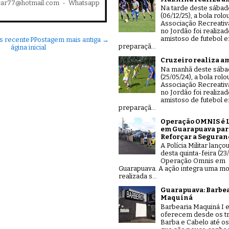
car77@hotmail.com - Whatsapp
Na tarde deste sábad
(06/12/25), a bola rolo
Associação Recreativ
no Jordão foi realiza
amistoso de futebol 
s recente
P
Postagem mais antiga →
preparaçã...
ágina inicial
Cruzeiro realiza a
Na manhã deste sáb
(25/05/24), a bola rolo
Associação Recreativ
no Jordão foi realiza
amistoso de futebol 
preparaçã...
Operação OMNIS é 
em Guarapuava par
Reforçar a Seguran
A Polícia Militar lanço
desta quinta-feira (23/
Operação Omnis em
Guarapuava. A ação integra uma mo
realizada s...
Guarapuava: Barbe
Maquiná
Barbearia Maquiná I e
oferecem desde os tr
Barba e Cabelo até os