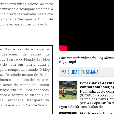
 rezada uma missa solene. Ao meio
e churrasco e acompanhamentos. À
r de diversões variadas nesta que
 cidade de Guarapuava. O convite
ndo os organizadores do evento.
ar Souza
traz diariamente os
is destaques da região de
Para ver mais vídeos do Blog Alenc
 do Brasil e do Mundo. Seu blog
clique
aqui
.
do de hora em hora e deixa o
geral sempre informado. O Blog
MAIS LIDAS DA SEMANA
za foi criado no ano de 2012 e
cimento, sendo um dos maiores
Copa Guaíra de Fut
ro-oeste do estado do Paraná.
contou com bons jo
serviços em um unico endereço.
Na manhã deste dom
, ético e sempre atualizado. Com
(02/08/26), a bola rol
campo do Guaíra Coun
ade, seriedade, transparência,
pela 4º Copa Guaíra d
es. Esse é o Blog Alencar Souza!
Egon Scheidt. Resultados dos...
Makhina realiza a