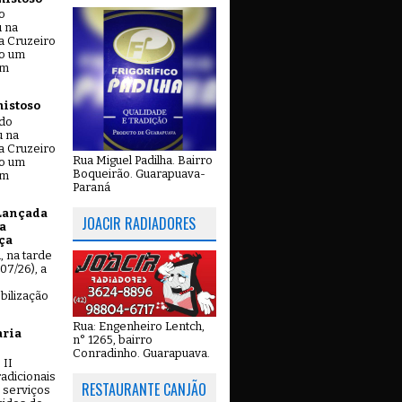
o
u na
a Cruzeiro
do um
em
mistoso
ado
u na
a Cruzeiro
Rua Miguel Padilha. Bairro
do um
Boqueirão. Guarapuava-
em
Paraná
Lançada
JOACIR RADIADORES
a
ça
u, na tarde
07/26), a
bilização
Rua: Engenheiro Lentch,
aria
n° 1265, bairro
Conradinho. Guarapuava.
 II
adicionais
RESTAURANTE CANJÃO
 serviços