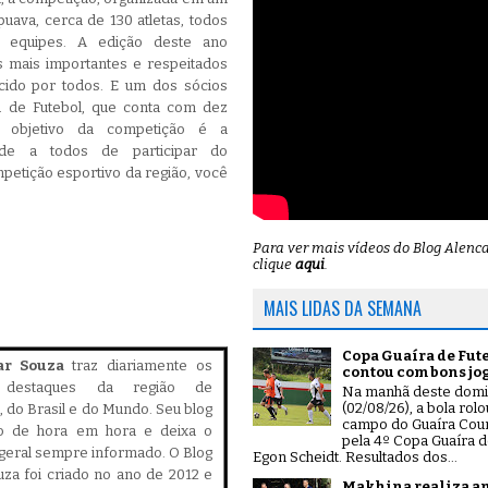
uava, cerca de 130 atletas, todos
o equipes. A edição deste ano
 mais importantes e respeitados
cido por todos. E um dos sócios
a de Futebol, que conta com dez
O objetivo da competição é a
ade a todos de participar do
petição esportivo da região, você
Para ver mais vídeos do Blog Alenc
clique
aqui
.
MAIS LIDAS DA SEMANA
Copa Guaíra de Fut
ar Souza
traz diariamente os
contou com bons jo
is destaques da região de
Na manhã deste dom
(02/08/26), a bola rol
 do Brasil e do Mundo. Seu blog
campo do Guaíra Coun
do de hora em hora e deixa o
pela 4º Copa Guaíra d
geral sempre informado. O Blog
Egon Scheidt. Resultados dos...
za foi criado no ano de 2012 e
Makhina realiza a