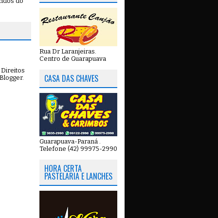
cidos do
Rua Dr Laranjeiras.
Centro de Guarapuava
Direitos
CASA DAS CHAVES
Blogger
.
Guarapuava-Paraná .
Telefone (42) 99975-2990
HORA CERTA
PASTELARIA E LANCHES