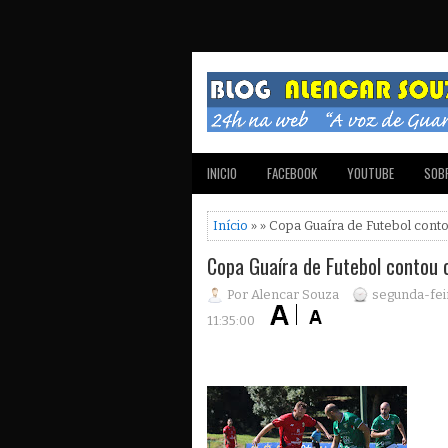
INICIO
FACEBOOK
YOUTUBE
SOBR
Início
» » Copa Guaíra de Futebol cont
Copa Guaíra de Futebol contou 
Por Alencar Souza
segunda-feir
11:35:00