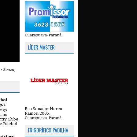
Guarapuava-Paraná
LÍDER MASTER
ar Souza,
ebol
gos
Rua Senador Nereu
ingo
Ramos. 2005.
ou no
Guarapuava-Paraná
try Clube
e Futebol
FRIGORÍFICO PADILHA
mistoso