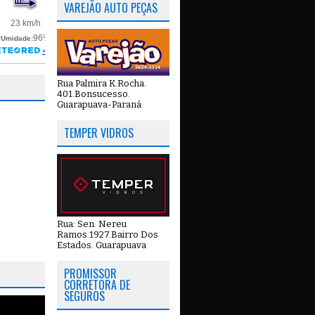
VAREJÃO AUTO PEÇAS
Rua Palmira K.Rocha.
401.Bonsucesso.
Guarapuava-Paraná
TEMPER VIDROS
Rua: Sen. Nereu
Ramos.1927.Bairro Dos
Estados. Guarapuava
PROMISSOR
CORRETORA DE
SEGUROS