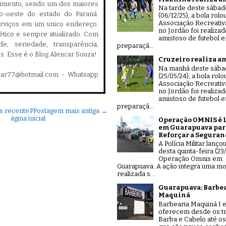
cimento, sendo um dos maiores
Na tarde deste sábad
ro-oeste do estado do Paraná.
(06/12/25), a bola rolo
Associação Recreativ
serviços em um unico endereço.
no Jordão foi realiza
, ético e sempre atualizado. Com
amistoso de futebol 
ade, seriedade, transparência,
preparaçã...
es. Esse é o Blog Alencar Souza!
Cruzeiro realiza a
Na manhã deste sáb
car77@hotmail.com - Whatsapp
(25/05/24), a bola rolo
Associação Recreativ
no Jordão foi realiza
amistoso de futebol 
preparaçã...
s recente
P
Postagem mais antiga →
ágina inicial
Operação OMNIS é 
em Guarapuava par
Reforçar a Seguran
A Polícia Militar lanço
desta quinta-feira (23/
Operação Omnis em
Guarapuava. A ação integra uma mo
realizada s...
Guarapuava: Barbe
Maquiná
Barbearia Maquiná I e
oferecem desde os tr
Barba e Cabelo até os