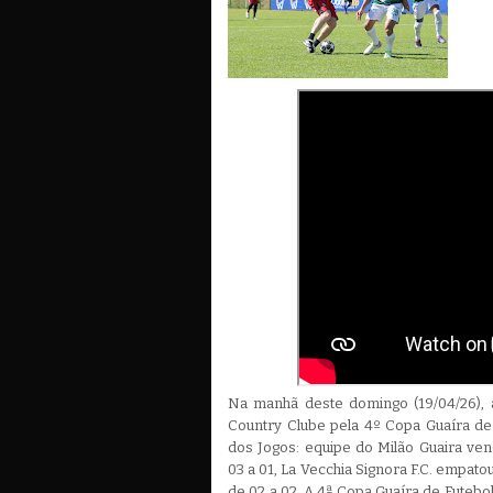
Na manhã deste domingo (19/04/26), 
Country Clube pela 4º Copa Guaíra de
dos Jogos: equipe do Milão Guaira ven
03 a 01, La Vecchia Signora F.C. empato
de 02 a 02. A 4ª Copa Guaíra de Futebo