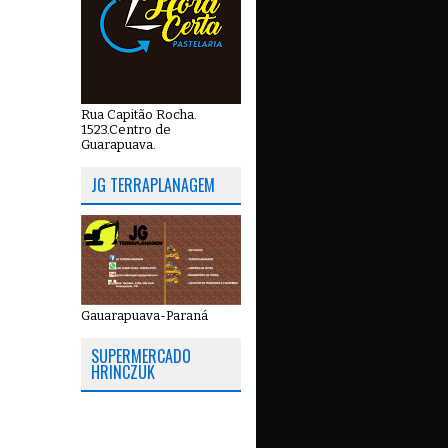
Rua Capitão Rocha.
1523.Centro de
Guarapuava.
JG TERRAPLANAGEM
Gauarapuava-Paraná
SUPERMERCADO
HRINCZUK