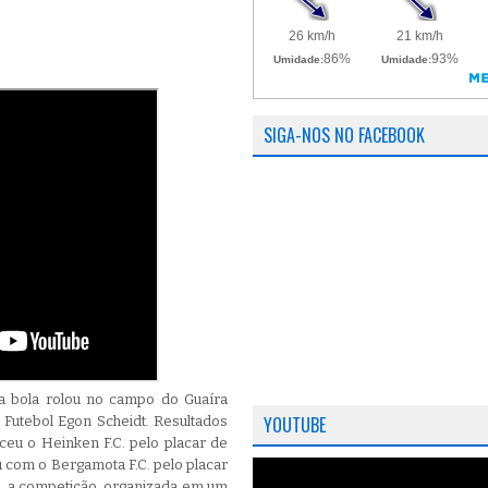
SIGA-NOS NO FACEBOOK
a bola rolou no campo do Guaíra
YOUTUBE
 Futebol Egon Scheidt. Resultados
ceu o Heinken F.C. pelo placar de
u com o Bergamota F.C. pelo placar
l, a competição, organizada em um