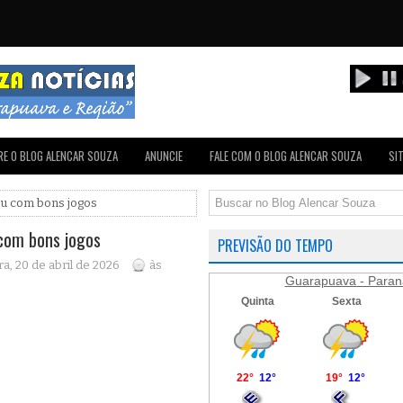
E O BLOG ALENCAR SOUZA
ANUNCIE
FALE COM O BLOG ALENCAR SOUZA
SI
ou com bons jogos
com bons jogos
PREVISÃO DO TEMPO
a, 20 de abril de 2026
às
Guarapuava - Paran