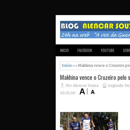
INICIO
FACEBOOK
YOUTUBE
SOBR
Início
» » Makhina vence o Cruzeiro pe
Makhina vence o Cruzeiro pelo 
Por Alencar Souza
segunda-feir
09:35:00