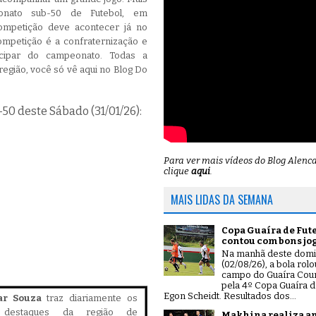
onato sub-50 de Futebol, em
ompetição deve acontecer já no
ompetição é a confraternização e
icipar do campeonato. Todas a
egião, você só vê aqui no Blog Do
0 deste Sábado (31/01/26):
Para ver mais vídeos do Blog Alenc
clique
aqui
.
MAIS LIDAS DA SEMANA
Copa Guaíra de Fut
contou com bons jo
Na manhã deste dom
(02/08/26), a bola rol
campo do Guaíra Coun
pela 4º Copa Guaíra d
Egon Scheidt. Resultados dos...
ar Souza
traz diariamente os
is destaques da região de
Makhina realiza a