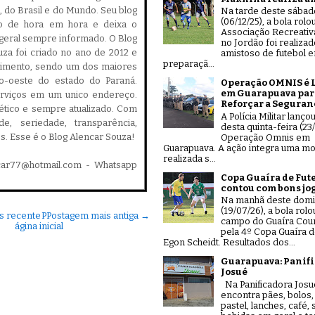
 do Brasil e do Mundo. Seu blog
Na tarde deste sábad
(06/12/25), a bola rolo
do de hora em hora e deixa o
Associação Recreativ
geral sempre informado. O Blog
no Jordão foi realiza
za foi criado no ano de 2012 e
amistoso de futebol 
preparaçã...
cimento, sendo um dos maiores
ro-oeste do estado do Paraná.
Operação OMNIS é 
em Guarapuava par
serviços em um unico endereço.
Reforçar a Seguran
, ético e sempre atualizado. Com
A Polícia Militar lanço
ade, seriedade, transparência,
desta quinta-feira (23/
es. Esse é o Blog Alencar Souza!
Operação Omnis em
Guarapuava. A ação integra uma mo
realizada s...
car77@hotmail.com - Whatsapp
Copa Guaíra de Fut
contou com bons jo
Na manhã deste dom
(19/07/26), a bola rolo
s recente
P
Postagem mais antiga →
campo do Guaíra Coun
ágina inicial
pela 4º Copa Guaíra d
Egon Scheidt. Resultados dos...
Guarapuava: Panif
Josué
Na Panificadora Josu
encontra pães, bolos,
pastel, lanches, café,