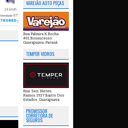
VAREJÃO AUTO PEÇAS
Rua Palmira K.Rocha.
401.Bonsucesso.
Guarapuava-Paraná
TEMPER VIDROS
Rua: Sen. Nereu
Ramos.1927.Bairro Dos
Estados. Guarapuava
PROMISSOR
CORRETORA DE
SEGUROS