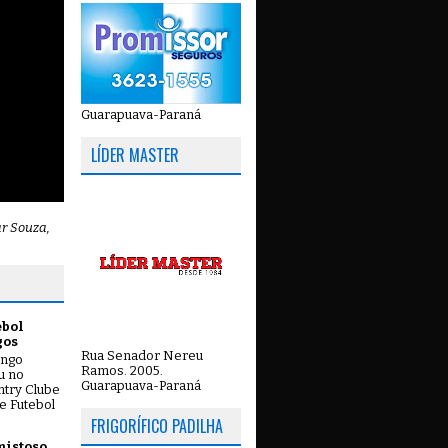
Guarapuava-Paraná
LÍDER MASTER
ar Souza,
ebol
gos
Rua Senador Nereu
ingo
Ramos. 2005.
ou no
Guarapuava-Paraná
try Clube
e Futebol
FRIGORÍFICO PADILHA
mistoso