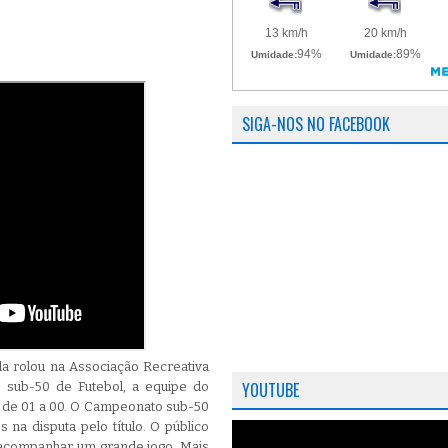
SIGA-NOS NO FACEBOOK
la rolou na Associação Recreativa
YOUTUBE
 sub-50 de Futebol, a equipe do
r de 01 a 00. O Campeonato sub-50
 na disputa pelo título. O público
 acompanhar um grande jogo. Mais