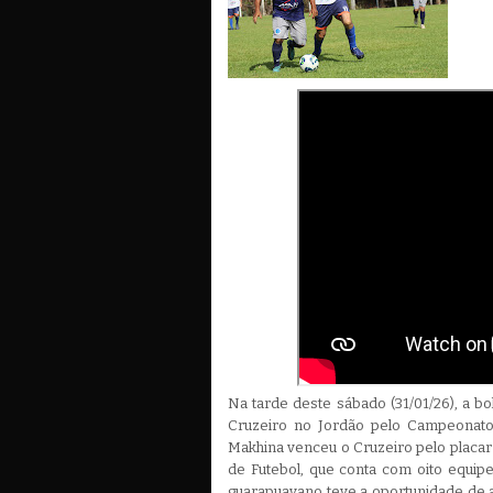
Na tarde deste sábado (31/01/26), a bo
Cruzeiro no Jordão pelo Campeonato
Makhina venceu o Cruzeiro pelo placa
de Futebol, que conta com oito equipes
guarapuavano teve a oportunidade de