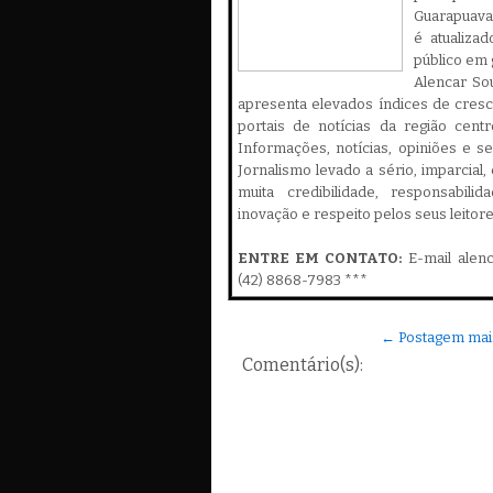
Guarapuava,
é atualiza
público em 
Alencar Sou
apresenta elevados índices de cres
portais de notícias da região cent
Informações, notícias, opiniões e 
Jornalismo levado a sério, imparcial
muita credibilidade, responsabilid
inovação e respeito pelos seus leitor
ENTRE EM CONTATO:
E-mail alen
(42) 8868-7983 ***
← Postagem mai
Comentário(s):