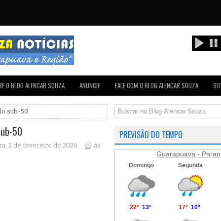
E O BLOG ALENCAR SOUZA
ANUNCIE
FALE COM O BLOG ALENCAR SOUZA
SI
lo sub-50
sub-50
PREVISÃO DO TEMPO
a, 2 de fevereiro de 2026
às
Guarapuava - Paran