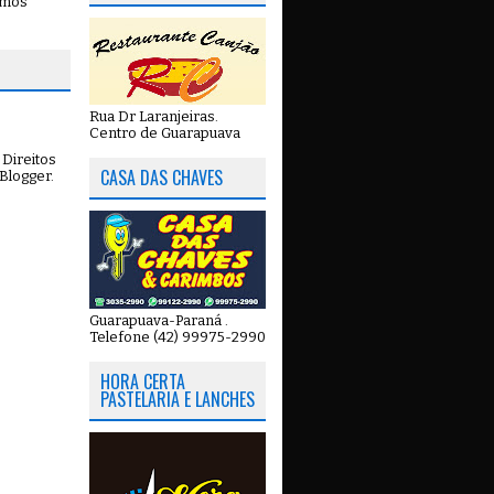
emos
Rua Dr Laranjeiras.
Centro de Guarapuava
Direitos
CASA DAS CHAVES
Blogger
.
Guarapuava-Paraná .
Telefone (42) 99975-2990
HORA CERTA
PASTELARIA E LANCHES