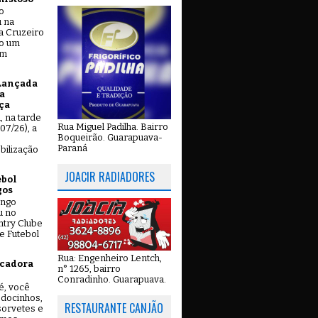
o
u na
a Cruzeiro
do um
em
Lançada
a
ça
u, na tarde
Rua Miguel Padilha. Bairro
07/26), a
Boqueirão. Guarapuava-
Paraná
bilização
JOACIR RADIADORES
ebol
gos
ingo
u no
try Clube
e Futebol
Rua: Engenheiro Lentch,
icadora
n° 1265, bairro
Conradinho. Guarapuava.
é, você
 docinhos,
RESTAURANTE CANJÃO
 sorvetes e