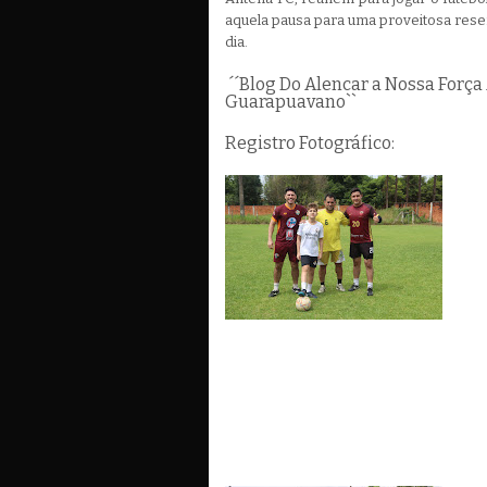
aquela pausa para uma proveitosa res
dia.
´´Blog Do Alencar a Nossa Força
Guarapuavano``
Registro Fotográfico: