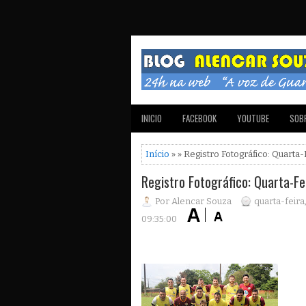
INICIO
FACEBOOK
YOUTUBE
SOBR
Início
» » Registro Fotográfico: Quarta-
Registro Fotográfico: Quarta-Fe
Por Alencar Souza
quarta-feir
09:35:00