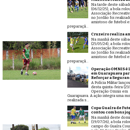
Na tarde deste sábad
(06/12/25), a bola rolo
Associação Recreativ
no Jordão foi realiza
amistoso de futebol 
preparaçã...
Cruzeiro realiza a
Na manhã deste sáb
(25/05/24), a bola rolo
Associação Recreativ
no Jordão foi realiza
amistoso de futebol 
preparaçã...
Operação OMNIS é 
em Guarapuava par
Reforçar a Seguran
A Polícia Militar lanço
desta quinta-feira (23/
Operação Omnis em
Guarapuava. A ação integra uma mo
realizada s...
Copa Guaíra de Fut
contou com bons jo
Na manhã deste dom
(19/07/26), a bola rolo
campo do Guaíra Coun