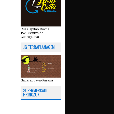
Rua Capitão Rocha.
1523.Centro de
Guarapuava.
JG TERRAPLANAGEM
Gauarapuava-Paraná
SUPERMERCADO
HRINCZUK