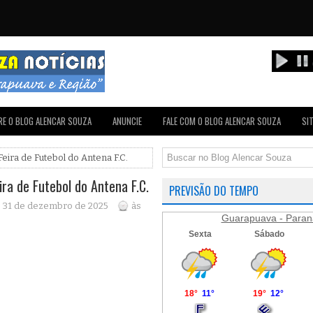
E O BLOG ALENCAR SOUZA
ANUNCIE
FALE COM O BLOG ALENCAR SOUZA
SI
Feira de Futebol do Antena F.C.
ira de Futebol do Antena F.C.
PREVISÃO DO TEMPO
a, 31 de dezembro de 2025
às
Guarapuava - Paran