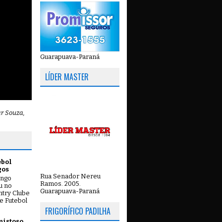
Guarapuava-Paraná
LÍDER MASTER
ar Souza,
ebol
gos
Rua Senador Nereu
ingo
Ramos. 2005.
ou no
Guarapuava-Paraná
try Clube
e Futebol
FRIGORÍFICO PADILHA
mistoso