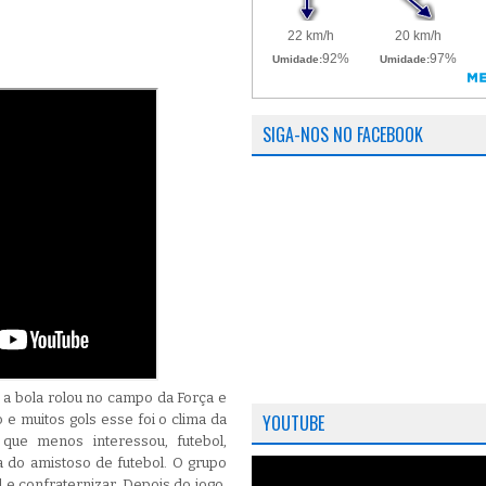
SIGA-NOS NO FACEBOOK
, a bola rolou no campo da Força e
YOUTUBE
o e muitos gols esse foi o clima da
 que menos interessou, futebol,
a do amistoso de futebol. O grupo
 e confraternizar. Depois do jogo,