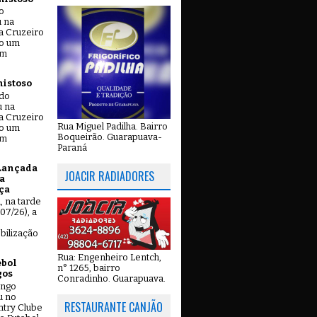
o
u na
a Cruzeiro
do um
em
mistoso
ado
u na
a Cruzeiro
Rua Miguel Padilha. Bairro
do um
Boqueirão. Guarapuava-
em
Paraná
Lançada
JOACIR RADIADORES
a
ça
u, na tarde
07/26), a
bilização
Rua: Engenheiro Lentch,
ebol
n° 1265, bairro
gos
Conradinho. Guarapuava.
ingo
u no
RESTAURANTE CANJÃO
try Clube