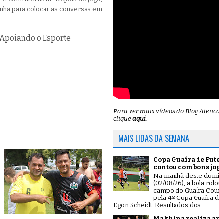
enha para colocar as conversas em
 Apoiando o Esporte
Para ver mais vídeos do Blog Alenc
clique
aqui
.
MAIS LIDAS DA SEMANA
Copa Guaíra de Fut
contou com bons jo
Na manhã deste dom
(02/08/26), a bola rol
campo do Guaíra Coun
pela 4º Copa Guaíra d
Egon Scheidt. Resultados dos...
Makhina realiza a