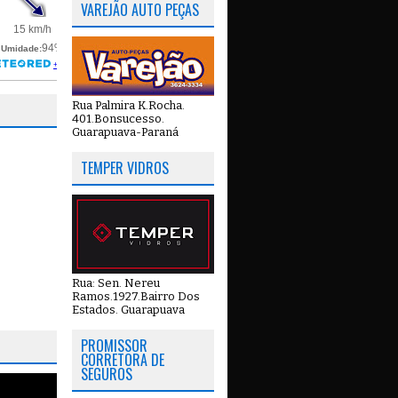
VAREJÃO AUTO PEÇAS
Rua Palmira K.Rocha.
401.Bonsucesso.
Guarapuava-Paraná
TEMPER VIDROS
Rua: Sen. Nereu
Ramos.1927.Bairro Dos
Estados. Guarapuava
PROMISSOR
CORRETORA DE
SEGUROS