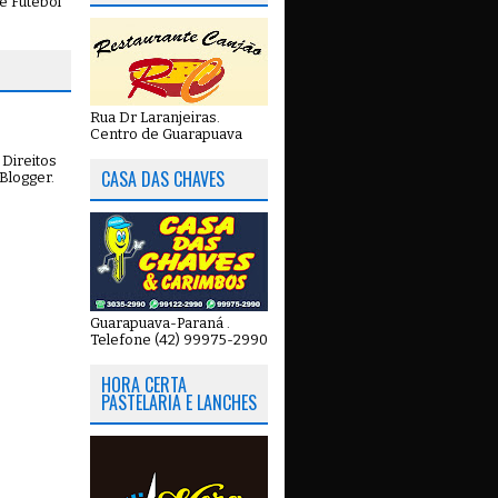
e Futebol
Rua Dr Laranjeiras.
Centro de Guarapuava
Direitos
CASA DAS CHAVES
Blogger
.
Guarapuava-Paraná .
Telefone (42) 99975-2990
HORA CERTA
PASTELARIA E LANCHES