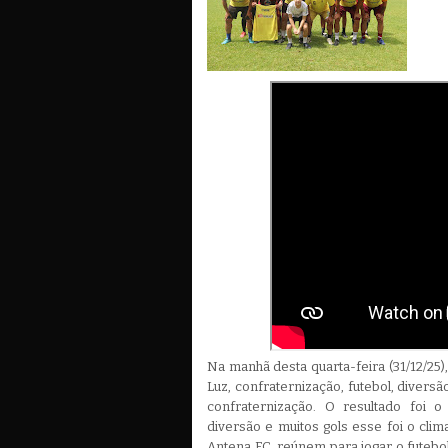
Na manhã desta quarta-feira (31/12/25)
Luz, confraternização, futebol, diversã
confraternização. O resultado foi o
diversão e muitos gols esse foi o clim
Antena FC, reúnem para jogar o futebol