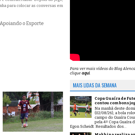
enha para colocar as conversas em
 Apoiando o Esporte
Para ver mais vídeos do Blog Alenc
clique
aqui
.
MAIS LIDAS DA SEMANA
Copa Guaíra de Fut
contou com bons jo
Na manhã deste dom
(02/08/26), a bola rol
campo do Guaíra Coun
pela 4º Copa Guaíra d
Egon Scheidt. Resultados dos...
Makhina realiza a