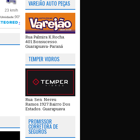
VAREJÃO AUTO PEÇAS
Rua Palmira K.Rocha.
401.Bonsucesso.
Guarapuava-Paraná
TEMPER VIDROS
Rua: Sen. Nereu
Ramos.1927.Bairro Dos
Estados. Guarapuava
PROMISSOR
CORRETORA DE
SEGUROS