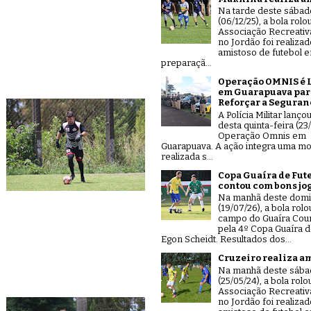
Na tarde deste sábad
(06/12/25), a bola rolo
Associação Recreativ
no Jordão foi realiza
amistoso de futebol 
preparaçã...
Operação OMNIS é 
em Guarapuava par
Reforçar a Seguran
A Polícia Militar lanço
desta quinta-feira (23/
Operação Omnis em
Guarapuava. A ação integra uma mo
realizada s...
Copa Guaíra de Fut
contou com bons jo
Na manhã deste dom
(19/07/26), a bola rolo
campo do Guaíra Coun
pela 4º Copa Guaíra d
Egon Scheidt. Resultados dos...
Cruzeiro realiza a
Na manhã deste sáb
(25/05/24), a bola rolo
Associação Recreativ
no Jordão foi realiza