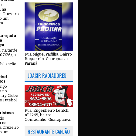
o
u na
a Cruzeiro
do um
em
Lançada
a
ça
u, na tarde
Rua Miguel Padilha. Bairro
07/26), a
Boqueirão. Guarapuava-
Paraná
bilização
JOACIR RADIADORES
ebol
gos
ingo
u no
try Clube
e Futebol
Rua: Engenheiro Lentch,
mistoso
n° 1265, bairro
ado
Conradinho. Guarapuava.
u na
a Cruzeiro
RESTAURANTE CANJÃO
do um