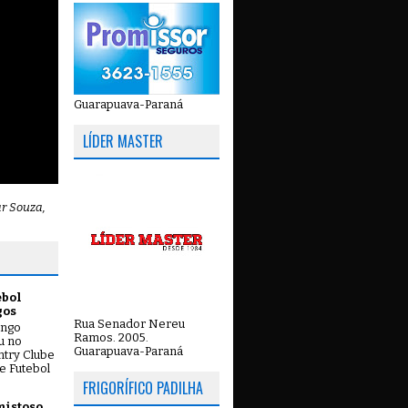
Guarapuava-Paraná
LÍDER MASTER
ar Souza,
ebol
gos
Rua Senador Nereu
ingo
Ramos. 2005.
ou no
Guarapuava-Paraná
try Clube
e Futebol
FRIGORÍFICO PADILHA
mistoso