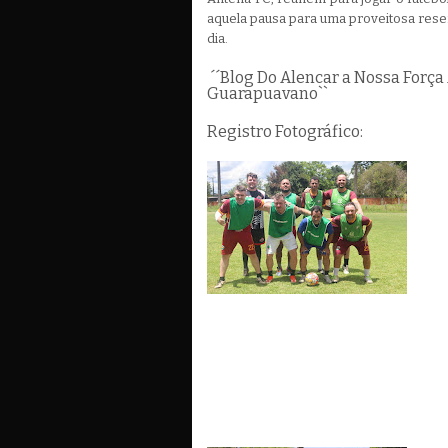
aquela pausa para uma proveitosa res
dia.
´´Blog Do Alencar a Nossa Força
Guarapuavano``
Registro Fotográfico: