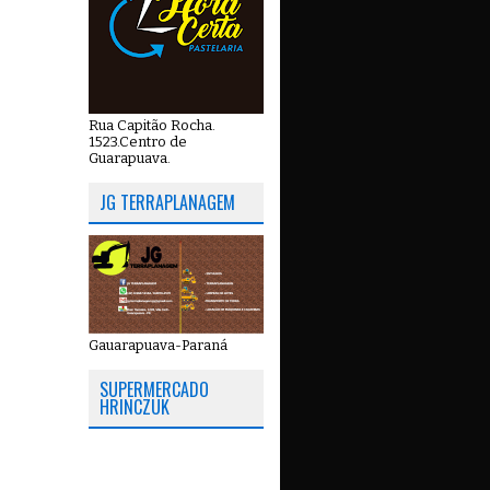
Rua Capitão Rocha.
1523.Centro de
Guarapuava.
JG TERRAPLANAGEM
Gauarapuava-Paraná
SUPERMERCADO
HRINCZUK