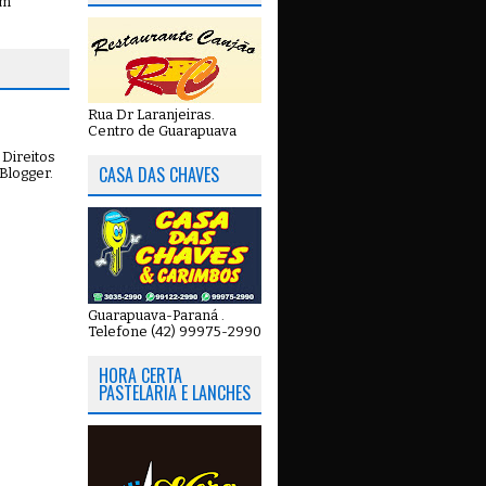
em
Rua Dr Laranjeiras.
Centro de Guarapuava
Direitos
CASA DAS CHAVES
Blogger
.
Guarapuava-Paraná .
Telefone (42) 99975-2990
HORA CERTA
PASTELARIA E LANCHES