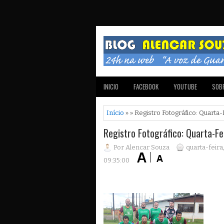
INICIO
FACEBOOK
YOUTUBE
SOBR
Início
» » Registro Fotográfico: Quarta-
Registro Fotográfico: Quarta-Fe
Por Alencar Souza
quarta-feir
09:35:00