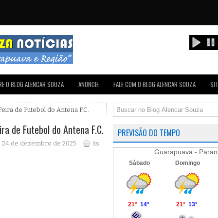
E O BLOG ALENCAR SOUZA
ANUNCIE
FALE COM O BLOG ALENCAR SOUZA
SI
Feira de Futebol do Antena F.C.
ira de Futebol do Antena F.C.
PREVISÃO DO TEMPO
a, 24 de dezembro de 2025
às
Guarapuava - Paran