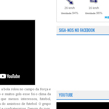
SIGA-NOS NO FACEBOOK
, a bola rolou no campo da Força e
YOUTUBE
o e muitos gols esse foi o clima da
 que menos interessou, futebol,
a do amistoso de futebol. O grupo
 e confraternizar. Depois do jogo,