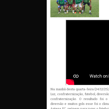
Na manhã desta quarta-feira (24/12/25)
Luz, confraternização, futebol, diversã
confraternização. O resultado foi o
diversão e muitos gols esse foi o clim
Antena FC, reúnem para jogar o futebol