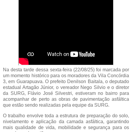
Na desta tarde dessa sexta-feira (22/08/25) foi marcada por
um momento histórico para os moradores da Vila Concórdia
3, em Guarapuava. O prefeito Denilson Baitala, o deputado
estadual Artagão Júnior, o vereador Nego Silvio e o diretor
da SURG, Flávio José Silvestri, estiveram no bairro para
acompanhar de perto as obras de pavimentação asfáltica
que estão sendo realizadas pela equipe da SURG.
O trabalho envolve toda a estrutura de preparação do solo,
nivelamento e aplicação da camada asfáltica, garantindo
mais qualidade de vida, mobilidade e segurança para os