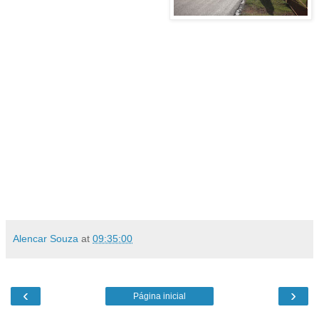
Alencar Souza
at
09:35:00
‹
›
Página inicial