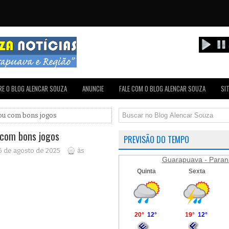
E O BLOG ALENCAR SOUZA
ANUNCIE
FALE COM O BLOG ALENCAR SOUZA
SI
ou com bons jogos
com bons jogos
PREVISÃO DO TEMPO
 5 de agosto de 2025
às
Guarapuava - Paran