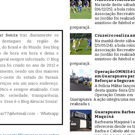
Na tarde deste sábad
(06/12/25), a bola rolo
Associação Recreativ
no Jordão foi realiza
amistoso de futebol 
preparaçã...
ar Souza
traz diariamente os
Cruzeiro realiza a
Na manhã deste sáb
is destaques da região de
(25/05/24), a bola rolo
 do Brasil e do Mundo. Seu blog
Associação Recreativ
do de hora em hora e deixa o
no Jordão foi realiza
amistoso de futebol 
geral sempre informado. O Blog
preparaçã...
za foi criado no ano de 2012 e
cimento, sendo um dos maiores
Operação OMNIS é 
em Guarapuava par
ro-oeste do estado do Paraná.
Reforçar a Seguran
serviços em um unico endereço.
A Polícia Militar lanço
, ético e sempre atualizado. Com
desta quinta-feira (23/
Operação Omnis em
ade, seriedade, transparência,
Guarapuava. A ação integra uma mo
es. Esse é o Blog Alencar Souza!
realizada s...
Guarapuava: Barbe
car77@hotmail.com - Whatsapp
Maquiná
Barbearia Maquiná I e
oferecem desde os tr
Barba e Cabelo até os