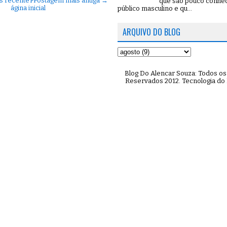
s recente
P
Postagem mais antiga →
que são pouco conhe
ágina inicial
público masculino e qu...
ARQUIVO DO BLOG
Blog Do Alencar Souza: Todos os 
Reservados 2012. Tecnologia do