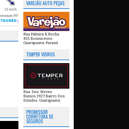
VAREJÃO AUTO PEÇAS
Rua Palmira K.Rocha.
401.Bonsucesso.
Guarapuava-Paraná
TEMPER VIDROS
Rua: Sen. Nereu
Ramos.1927.Bairro Dos
Estados. Guarapuava
PROMISSOR
CORRETORA DE
SEGUROS