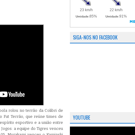
SIGA-NOS NO FACEBOOK
ola rolou no terrão da Colibri de
YOUTUBE
o Fut Terrão, que reúne times de
espírito esportivo e a união entre
s Jogos: a equipe do Tigres venceu
a 05, Murakami venceu o Kaminski