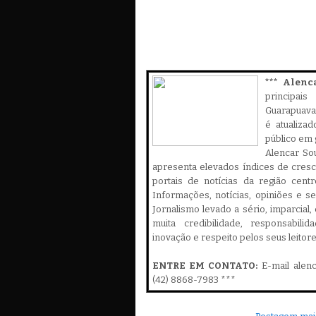
*** Alenc
principa
Guarapuava,
é atualiza
público em 
Alencar Sou
apresenta elevados índices de cres
portais de notícias da região cent
Informações, notícias, opiniões e 
Jornalismo levado a sério, imparcial
muita credibilidade, responsabilid
inovação e respeito pelos seus leitor
ENTRE EM CONTATO:
E-mail alen
(42) 8868-7983 ***