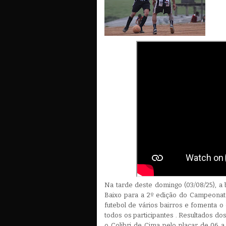
Na tarde deste domingo (03/08/25), a b
Baixo para a 2º edição do Campeonat
futebol de vários bairros e fomenta o 
todos os participantes . Resultados do
o Colibri de Cima pelo placar de 06 