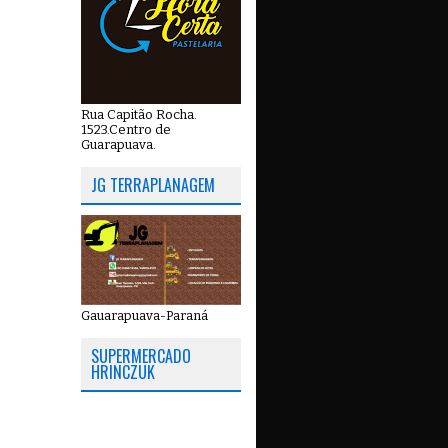
Rua Capitão Rocha.
1523.Centro de
Guarapuava.
JG TERRAPLANAGEM
Gauarapuava-Paraná
SUPERMERCADO
HRINCZUK