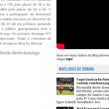
ceu o CPL pelo placar de 06 a 02,
olibri pelo placar de 06 a 00. O
om a participação de dezesseis
ete muitas emoções no decorrer do
R$ 30 mil em prêmios, incluindo
 O público guarapuavano teve a
e jogo. No próximo domingo (17)
mpeonato. Todas a cobertura da
ó vê aqui no Blog Do Alencar.
Terrão deste domingo
Para ver mais vídeos do Blog Alenc
clique
aqui
.
MAIS LIDAS DA SEMANA
Copa Guaíra de Fut
contou com bons jo
Na manhã deste dom
(02/08/26), a bola rol
campo do Guaíra Coun
pela 4º Copa Guaíra d
Egon Scheidt. Resultados dos...
Makhina realiza a