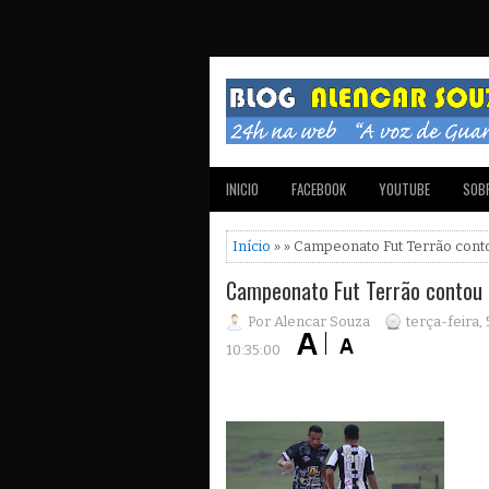
INICIO
FACEBOOK
YOUTUBE
SOBR
Início
» » Campeonato Fut Terrão cont
Campeonato Fut Terrão contou 
Por Alencar Souza
terça-feira,
10:35:00