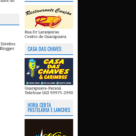
cidos do
Rua Dr Laranjeiras.
Centro de Guarapuava
Direitos
CASA DAS CHAVES
Blogger
.
Guarapuava-Paraná .
Telefone (42) 99975-2990
HORA CERTA
PASTELARIA E LANCHES