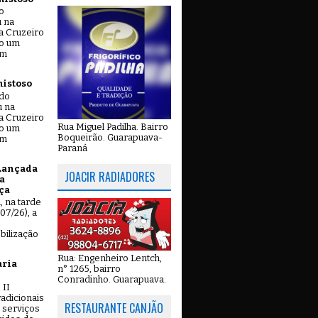
o
u na
a Cruzeiro
do um
em
mistoso
ado
u na
a Cruzeiro
Rua Miguel Padilha. Bairro
do um
Boqueirão. Guarapuava-
em
Paraná
Lançada
JOACIR RADIADORES
a
ça
u, na tarde
07/26), a
bilização
Rua: Engenheiro Lentch,
aria
n° 1265, bairro
Conradinho. Guarapuava.
 II
adicionais
RESTAURANTE CANJÃO
 serviços