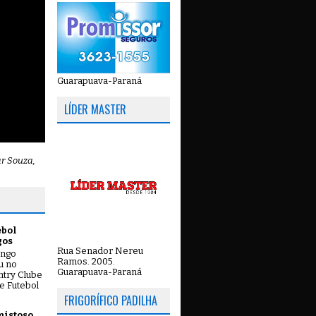
Guarapuava-Paraná
LÍDER MASTER
ar Souza,
ebol
gos
Rua Senador Nereu
ingo
Ramos. 2005.
ou no
Guarapuava-Paraná
try Clube
e Futebol
FRIGORÍFICO PADILHA
mistoso