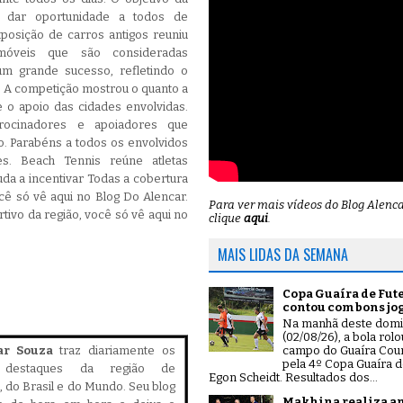
e dar oportunidade a todos de
xposição de carros antigos reuniu
móveis que são consideradas
 um grande sucesso, refletindo o
. A competição mostrou o quanto a
 o apoio das cidades envolvidas.
rocinadores e apoiadores que
o. Parabéns a todos os envolvidos
. Beach Tennis reúne atletas
uda a incentivar Todas a cobertura
cê só vê aqui no Blog Do Alencar.
Para ver mais vídeos do Blog Alenc
ivo da região, você só vê aqui no
clique
aqui
.
MAIS LIDAS DA SEMANA
Copa Guaíra de Fut
contou com bons jo
Na manhã deste dom
(02/08/26), a bola rol
campo do Guaíra Coun
ar Souza
traz diariamente os
pela 4º Copa Guaíra d
is destaques da região de
Egon Scheidt. Resultados dos...
 do Brasil e do Mundo. Seu blog
Makhina realiza a