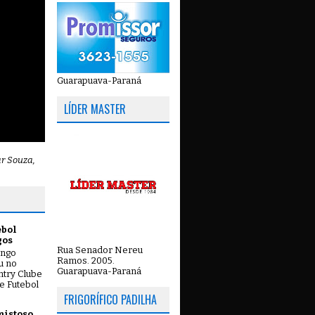
Guarapuava-Paraná
LÍDER MASTER
ar Souza,
ebol
gos
Rua Senador Nereu
ingo
Ramos. 2005.
ou no
Guarapuava-Paraná
try Clube
e Futebol
FRIGORÍFICO PADILHA
mistoso