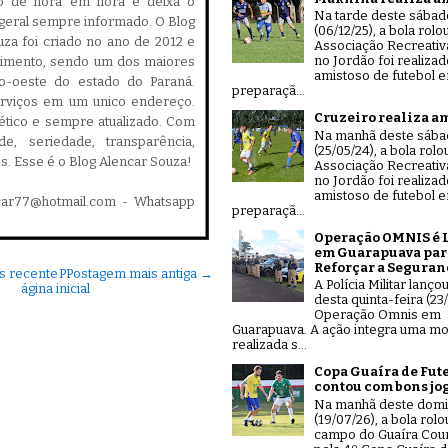
do de hora em hora e deixa o
Na tarde deste sábad
geral sempre informado. O Blog
(06/12/25), a bola rolo
za foi criado no ano de 2012 e
Associação Recreativ
no Jordão foi realiza
cimento, sendo um dos maiores
amistoso de futebol 
ro-oeste do estado do Paraná.
preparaçã...
serviços em um unico endereço.
Cruzeiro realiza a
, ético e sempre atualizado. Com
Na manhã deste sáb
ade, seriedade, transparência,
(25/05/24), a bola rolo
es. Esse é o Blog Alencar Souza!
Associação Recreativ
no Jordão foi realiza
amistoso de futebol 
car77@hotmail.com - Whatsapp
preparaçã...
Operação OMNIS é 
em Guarapuava par
Reforçar a Seguran
s recente
P
Postagem mais antiga →
A Polícia Militar lanço
ágina inicial
desta quinta-feira (23/
Operação Omnis em
Guarapuava. A ação integra uma mo
realizada s...
Copa Guaíra de Fut
contou com bons jo
Na manhã deste dom
(19/07/26), a bola rolo
campo do Guaíra Coun