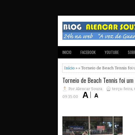
INICIO
FACEBOOK
YOUTUBE
SOBR
Início
» » Torneio de Beach Tennis foi
Torneio de Beach Tennis foi um
Por Alencar Souza
terça-feira,
09:35:00