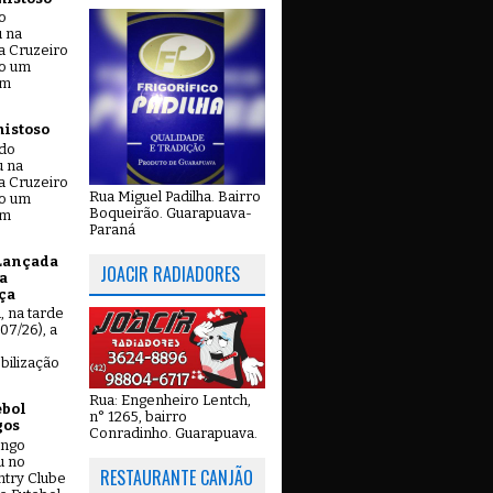
o
u na
a Cruzeiro
do um
em
mistoso
ado
u na
a Cruzeiro
Rua Miguel Padilha. Bairro
do um
Boqueirão. Guarapuava-
em
Paraná
Lançada
JOACIR RADIADORES
a
ça
u, na tarde
07/26), a
bilização
Rua: Engenheiro Lentch,
ebol
n° 1265, bairro
gos
Conradinho. Guarapuava.
ingo
u no
RESTAURANTE CANJÃO
try Clube