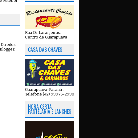
e Futebol
Rua Dr Laranjeiras.
Centro de Guarapuava
Direitos
CASA DAS CHAVES
Blogger
.
Guarapuava-Paraná .
Telefone (42) 99975-2990
HORA CERTA
PASTELARIA E LANCHES