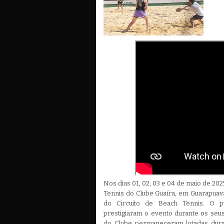
Nos dias 01, 02, 03 e 04 de maio de 202
Tennis do Clube Guaíra, em Guarapuava
do Circuito de Beach Tennis. O p
prestigiaram o evento durante os seus
do Clube permaneceram lotadas duran