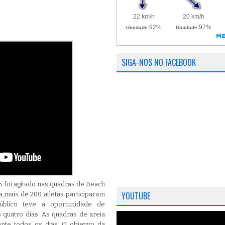
SIGA-NOS NO FACEBOOK
5 foi agitado nas quadras de Beach
YOUTUBE
,mais de 200 atletas participaram
úblico teve a oportunidade de
 quatro dias. As quadras de areia
te todos os dias. O objetivo da