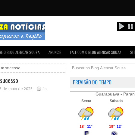
E O BLOG ALENCAR SOUZA
ANUNCIE
FALE COM O BLOG ALENCAR SOUZA
SI
 um sucesso
 sucesso
PREVISÃO DO TEMPO
 6 de maio de 2025
às
Guarapuava - Paran