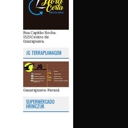
Rua Capitão Rocha.
1523.Centro de
Guarapuava.
JG TERRAPLANAGEM
Gauarapuava-Paraná
SUPERMERCADO
HRINCZUK