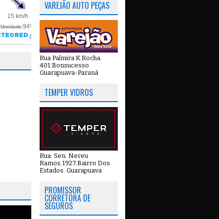
VAREJÃO AUTO PEÇAS
Rua Palmira K.Rocha.
401.Bonsucesso.
Guarapuava-Paraná
TEMPER VIDROS
Rua: Sen. Nereu
Ramos.1927.Bairro Dos
Estados. Guarapuava
PROMISSOR
CORRETORA DE
SEGUROS