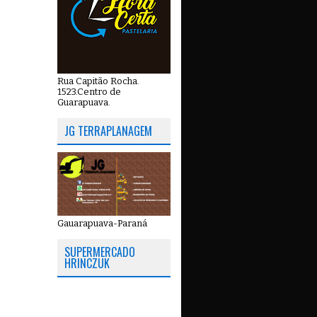
Rua Capitão Rocha.
1523.Centro de
Guarapuava.
JG TERRAPLANAGEM
Gauarapuava-Paraná
SUPERMERCADO
HRINCZUK