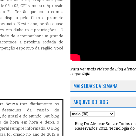
de 05 a 05, CPL venceu o Aprovale
ato Fut Terrão que conta com a
a disputa pelo título e promete
eonato. Neste ano, serão quase
res em dinheiro e premiações . O
nidade de acompanhar um grande
 acontece a próxima rodada do
petição esportivo da região, você
Para ver mais vídeos do Blog Alenc
clique
aqui
.
MAIS LIDAS DA SEMANA
ARQUIVO DO BLOG
ar Souza
traz diariamente os
is destaques da região de
 do Brasil e do Mundo. Seu blog
do de hora em hora e deixa o
Blog Do Alencar Souza: Todos os 
Reservados 2012. Tecnologia do
geral sempre informado. O Blog
za foi criado no ano de 2012 e