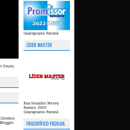
Guarapuava-Paraná
LÍDER MASTER
ar Souza,
Rua Senador Nereu
Ramos. 2005.
Guarapuava-Paraná
Direitos
FRIGORÍFICO PADILHA
Blogger
.