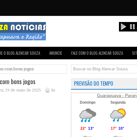
E O BLOG ALENCAR SOUZA
ANUNCIE
FALE COM O BLOG ALENCAR SOUZA
SI
ou com bons jogos
com bons jogos
PREVISÃO DO TEMPO
ra, 19 de maio de 2025
às
Guarapuava - Paran