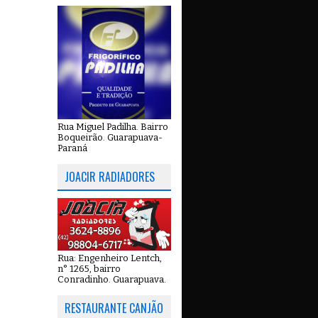
Rua Miguel Padilha. Bairro
Boqueirão. Guarapuava-
Paraná
JOACIR RADIADORES
Rua: Engenheiro Lentch,
n° 1265, bairro
Conradinho. Guarapuava.
RESTAURANTE CANJÃO