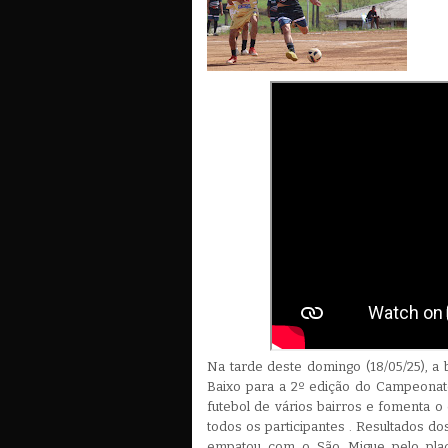
Na tarde deste domingo (18/05/25), a b
Baixo para a 2º edição do Campeonat
futebol de vários bairros e fomenta o 
todos os participantes . Resultados do
empatou com o São Migue pelo plac