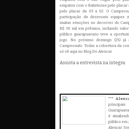
empatou com o Batistense pelo placar 
pelo placar de 03 a 02. O Campeon
participação de dezesseis equipes n
muitas emoções no decorrer do Camp
R$ 30 mil em prêmios, incluindo valo
público guarapuavano teve a oportu
jogo. No próximo domingo (25) já
Campeonato. Todas a cobertura da com
só vê aqui no Blog Do Alencar.
Assista a entrevista na integra:
*** Alenc
principa
Guarapuava,
é atualiza
público em 
Alencar Sou