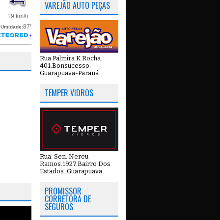
VAREJÃO AUTO PEÇAS
Rua Palmira K.Rocha.
401.Bonsucesso.
Guarapuava-Paraná
TEMPER VIDROS
Rua: Sen. Nereu
Ramos.1927.Bairro Dos
Estados. Guarapuava
PROMISSOR
CORRETORA DE
SEGUROS