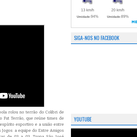
SIGA-NOS NO FACEBOOK
ola rolou no terrão do Colibri de
YOUTUBE
o Fut Terrão, que reúne times de
espírito esportivo e a união entre
s Jogos: a equipe do Entre Amigos
ar de 03 a 03, Tropa São José