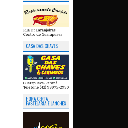
Rua Dr Laranjeiras.
Centro de Guarapuava
CASA DAS CHAVES
Guarapuava-Paraná .
Telefone (42) 99975-2990
HORA CERTA
PASTELARIA E LANCHES