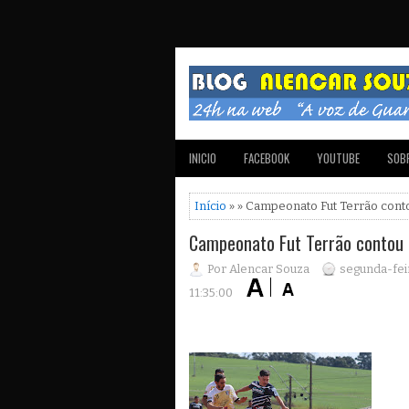
INICIO
FACEBOOK
YOUTUBE
SOBR
Início
» » Campeonato Fut Terrão cont
Campeonato Fut Terrão contou 
Por Alencar Souza
segunda-fei
11:35:00