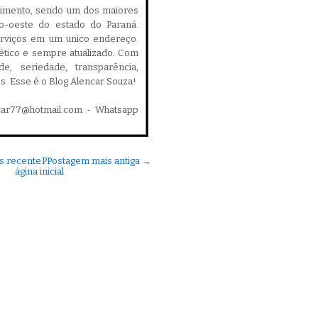
cimento, sendo um dos maiores
ro-oeste do estado do Paraná.
serviços em um unico endereço.
, ético e sempre atualizado. Com
ade, seriedade, transparência,
es. Esse é o Blog Alencar Souza!
car77@hotmail.com - Whatsapp
s recente
P
Postagem mais antiga →
ágina inicial