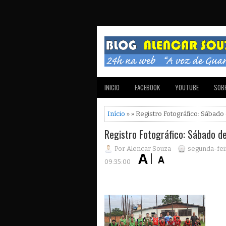
INICIO
FACEBOOK
YOUTUBE
SOBR
Início
» » Registro Fotográfico: Sábado
Registro Fotográfico: Sábado de
Por Alencar Souza
segunda-feir
09:35:00