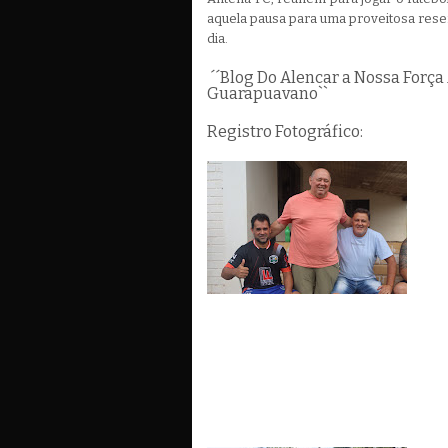
aquela pausa para uma proveitosa res
dia.
´´Blog Do Alencar a Nossa Força
Guarapuavano``
Registro Fotográfico: