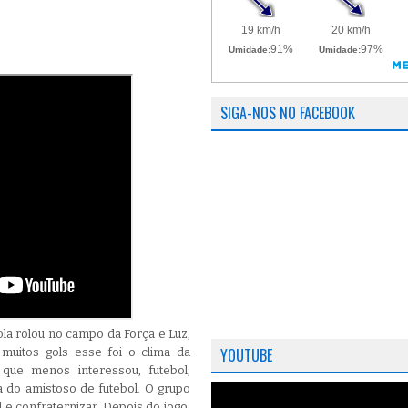
SIGA-NOS NO FACEBOOK
la rolou no campo da Força e Luz,
YOUTUBE
e muitos gols esse foi o clima da
 que menos interessou, futebol,
a do amistoso de futebol. O grupo
 e confraternizar. Depois do jogo,