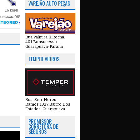
VAREJÃO AUTO PEÇAS
Rua Palmira K.Rocha.
401.Bonsucesso.
Guarapuava-Paraná
TEMPER VIDROS
Rua: Sen. Nereu
Ramos.1927.Bairro Dos
Estados. Guarapuava
PROMISSOR
CORRETORA DE
SEGUROS