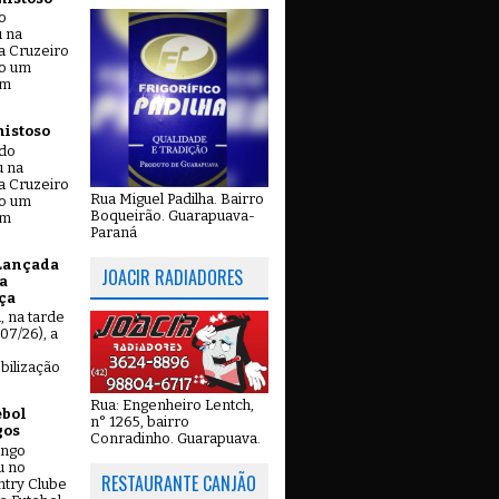
o
u na
a Cruzeiro
do um
em
mistoso
ado
u na
a Cruzeiro
Rua Miguel Padilha. Bairro
do um
Boqueirão. Guarapuava-
em
Paraná
Lançada
JOACIR RADIADORES
a
ça
u, na tarde
07/26), a
bilização
Rua: Engenheiro Lentch,
ebol
n° 1265, bairro
gos
Conradinho. Guarapuava.
ingo
u no
RESTAURANTE CANJÃO
try Clube