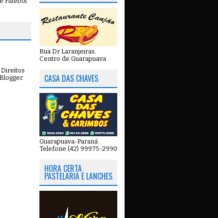
e Futebol
Rua Dr Laranjeiras.
Centro de Guarapuava
Direitos
CASA DAS CHAVES
Blogger
.
Guarapuava-Paraná .
Telefone (42) 99975-2990
HORA CERTA
PASTELARIA E LANCHES