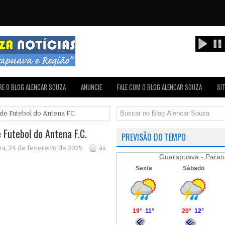
E O BLOG ALENCAR SOUZA
ANUNCIE
FALE COM O BLOG ALENCAR SOUZA
SI
 de Futebol do Antena F.C.
 Futebol do Antena F.C.
PREVISÃO DO TEMPO
a, 24 de fevereiro de 2025
às
Guarapuava - Paran