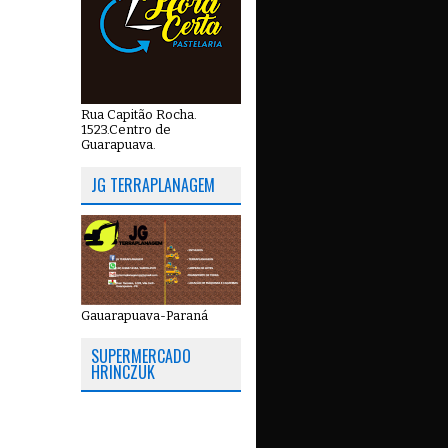
Rua Capitão Rocha.
1523.Centro de
Guarapuava.
JG TERRAPLANAGEM
Gauarapuava-Paraná
SUPERMERCADO
HRINCZUK