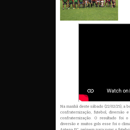
Na manhã deste sábado (22/02/25), a bo
confraternização, futebol, diversão 
confraternização. O resultado foi o
diversão e muitos gols esse foi o clim
Antena FC, reúnem para jogar o futebol