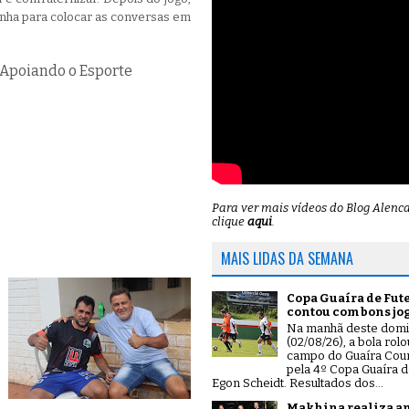
enha para colocar as conversas em
 Apoiando o Esporte
Para ver mais vídeos do Blog Alenc
clique
aqui
.
MAIS LIDAS DA SEMANA
Copa Guaíra de Fut
contou com bons jo
Na manhã deste dom
(02/08/26), a bola rol
campo do Guaíra Coun
pela 4º Copa Guaíra d
Egon Scheidt. Resultados dos...
Makhina realiza a