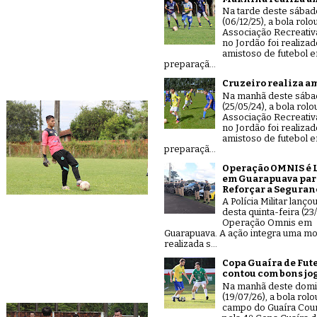
Na tarde deste sábad
(06/12/25), a bola rolo
Associação Recreativ
no Jordão foi realiza
amistoso de futebol 
preparaçã...
Cruzeiro realiza a
Na manhã deste sáb
(25/05/24), a bola rolo
Associação Recreativ
no Jordão foi realiza
amistoso de futebol 
preparaçã...
Operação OMNIS é 
em Guarapuava par
Reforçar a Seguran
A Polícia Militar lanço
desta quinta-feira (23/
Operação Omnis em
Guarapuava. A ação integra uma mo
realizada s...
Copa Guaíra de Fut
contou com bons jo
Na manhã deste dom
(19/07/26), a bola rolo
campo do Guaíra Coun