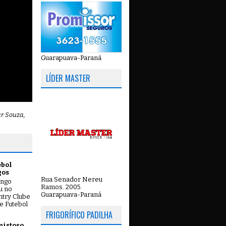
Guarapuava-Paraná
LÍDER MASTER
ar Souza,
ebol
gos
Rua Senador Nereu
ingo
Ramos. 2005.
ou no
Guarapuava-Paraná
try Clube
e Futebol
FRIGORÍFICO PADILHA
mistoso