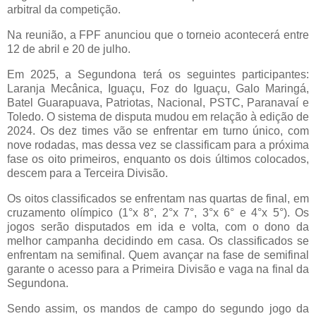
arbitral da competição.
Na reunião, a FPF anunciou que o torneio acontecerá entre
12 de abril e 20 de julho.
Em 2025, a Segundona terá os seguintes participantes:
Laranja Mecânica, Iguaçu, Foz do Iguaçu, Galo Maringá,
Batel Guarapuava, Patriotas, Nacional, PSTC, Paranavaí e
Toledo. O sistema de disputa mudou em relação à edição de
2024. Os dez times vão se enfrentar em turno único, com
nove rodadas, mas dessa vez se classificam para a próxima
fase os oito primeiros, enquanto os dois últimos colocados,
descem para a Terceira Divisão.
Os oitos classificados se enfrentam nas quartas de final, em
cruzamento olímpico (1°x 8°, 2°x 7°, 3°x 6° e 4°x 5°). Os
jogos serão disputados em ida e volta, com o dono da
melhor campanha decidindo em casa. Os classificados se
enfrentam na semifinal. Quem avançar na fase de semifinal
garante o acesso para a Primeira Divisão e vaga na final da
Segundona.
Sendo assim, os mandos de campo do segundo jogo da