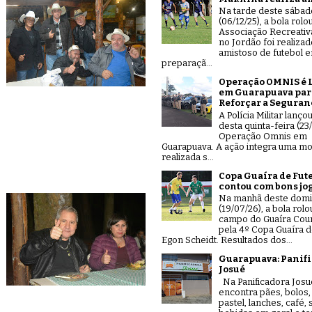
Na tarde deste sábad
(06/12/25), a bola rolo
Associação Recreativ
no Jordão foi realiza
amistoso de futebol 
preparaçã...
Operação OMNIS é 
em Guarapuava par
Reforçar a Seguran
A Polícia Militar lanço
desta quinta-feira (23/
Operação Omnis em
Guarapuava. A ação integra uma mo
realizada s...
Copa Guaíra de Fut
contou com bons jo
Na manhã deste dom
(19/07/26), a bola rolo
campo do Guaíra Coun
pela 4º Copa Guaíra d
Egon Scheidt. Resultados dos...
Guarapuava: Panif
Josué
Na Panificadora Josu
encontra pães, bolos,
pastel, lanches, café,