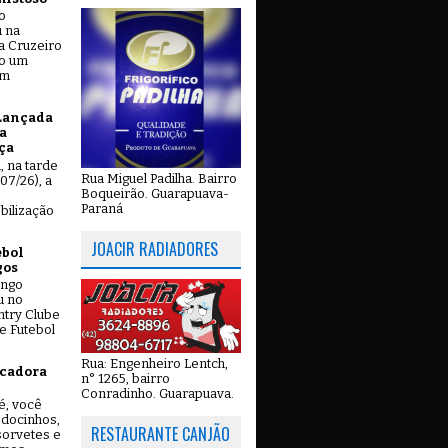
o
u na
a Cruzeiro
do um
em
Lançada
a
ça
u, na tarde
Rua Miguel Padilha. Bairro
07/26), a
Boqueirão. Guarapuava-
Paraná
bilização
JOACIR RADIADORES
ebol
gos
ingo
u no
try Clube
e Futebol
Rua: Engenheiro Lentch,
icadora
n° 1265, bairro
Conradinho. Guarapuava.
é, você
 docinhos,
RESTAURANTE CANJÃO
 sorvetes e