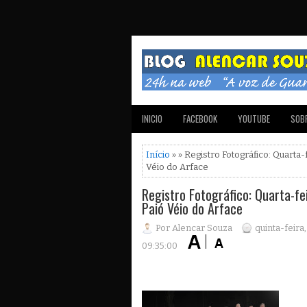
INICIO
FACEBOOK
YOUTUBE
SOBR
Início
» » Registro Fotográfico: Quarta-
Véio do Arface
Registro Fotográfico: Quarta-fe
Paió Véio do Arface
Por Alencar Souza
quinta-feira
09:35:00