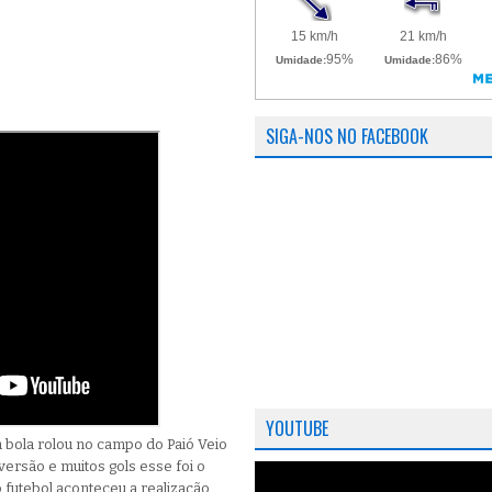
SIGA-NOS NO FACEBOOK
YOUTUBE
 a bola rolou no campo do Paió Veio
iversão e muitos gols esse foi o
 futebol aconteceu a realização