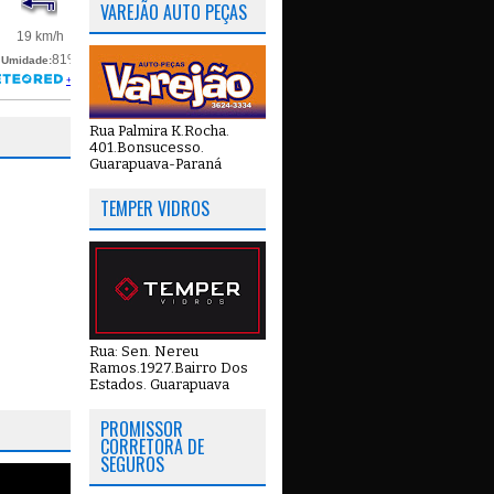
VAREJÃO AUTO PEÇAS
Rua Palmira K.Rocha.
401.Bonsucesso.
Guarapuava-Paraná
TEMPER VIDROS
Rua: Sen. Nereu
Ramos.1927.Bairro Dos
Estados. Guarapuava
PROMISSOR
CORRETORA DE
SEGUROS