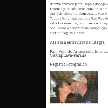
de uma deliciosa janta. Depois do jogo
resenha para colocar as conversas em 
pra lá de diferente. Com som ao vivo 
Todos são convidados para Paió Veio 
sábado e domingo, com churrasco; feij
boa. Todas a cobertura da competição e
aqui no Blog Do Alencar.
Assista a entrevista na integra:
Paió Véio do Arface está localiz
Guarapuava-Paraná
Registro Fotográfico: