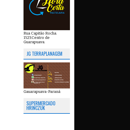
Rua Capitão Rocha.
1523.Centro de
Guarapuava.
JG TERRAPLANAGEM
Gauarapuava-Paraná
SUPERMERCADO
HRINCZUK