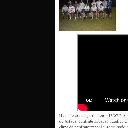
Na noite desta quarta-feira (17/07/24),
do Arface, confraternização, futebol, d
clima da confraternização. Terminado o