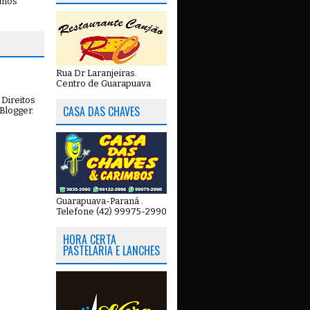
emos
Rua Dr Laranjeiras.
Centro de Guarapuava
Direitos
CASA DAS CHAVES
Blogger
.
Guarapuava-Paraná .
Telefone (42) 99975-2990
HORA CERTA
PASTELARIA E LANCHES