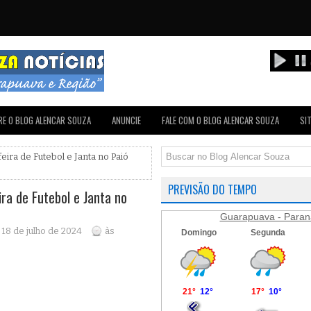
E O BLOG ALENCAR SOUZA
ANUNCIE
FALE COM O BLOG ALENCAR SOUZA
SI
feira de Futebol e Janta no Paió
PREVISÃO DO TEMPO
ira de Futebol e Janta no
Guarapuava - Paran
, 18 de julho de 2024
às