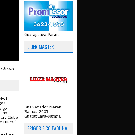
Guarapuava-Paraná
LÍDER MASTER
ar Souza,
ebol
gos
Rua Senador Nereu
ingo
Ramos. 2005.
ou no
Guarapuava-Paraná
try Clube
e Futebol
FRIGORÍFICO PADILHA
mistoso