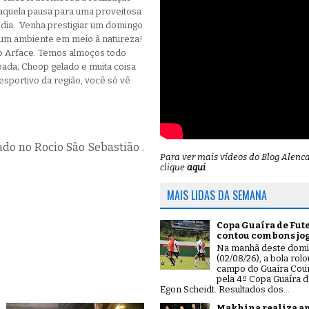
, aquela pausa para uma proveitosa
dia. Venha prestigiar um domingo
e um ambiente em meio à natureza!
do Arface. Temos almoços todo
oada; Choop gelado e muita coisa
sportivo da região, você só vê
ado no Rocio São Sebastião .
Para ver mais vídeos do Blog Alenc
clique
aqui
.
MAIS LIDAS DA SEMANA
Copa Guaíra de Fut
contou com bons jo
Na manhã deste dom
(02/08/26), a bola rol
campo do Guaíra Coun
pela 4º Copa Guaíra d
Egon Scheidt. Resultados dos...
Makhina realiza a