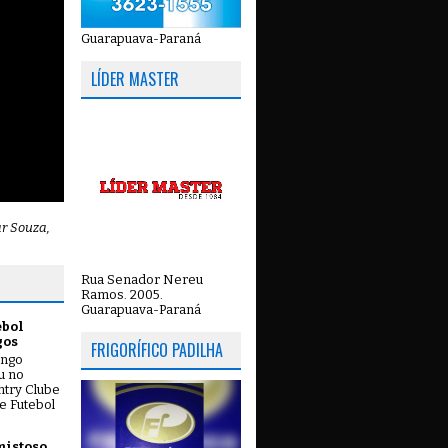
Guarapuava-Paraná
LÍDER MASTER
ar Souza,
Rua Senador Nereu
Ramos. 2005.
Guarapuava-Paraná
ebol
gos
FRIGORÍFICO PADILHA
ingo
ou no
try Clube
e Futebol
mistoso