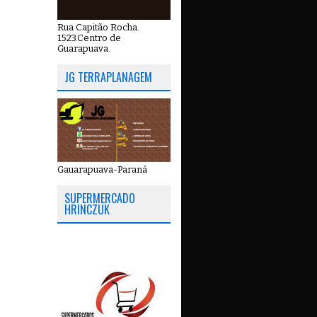
Rua Capitão Rocha.
1523.Centro de
Guarapuava.
JG TERRAPLANAGEM
Gauarapuava-Paraná
SUPERMERCADO
HRINCZUK