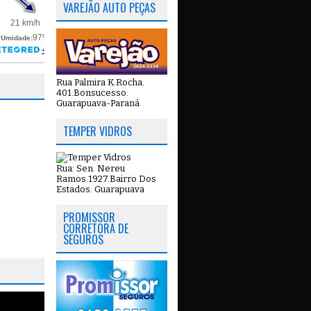
VAREJÃO AUTO PEÇAS
Rua Palmira K.Rocha.
401.Bonsucesso.
Guarapuava-Paraná
TEMPER VIDROS
Rua: Sen. Nereu
Ramos.1927.Bairro Dos
Estados. Guarapuava
PROMISSOR
CORRETORA DE
SEGUROS