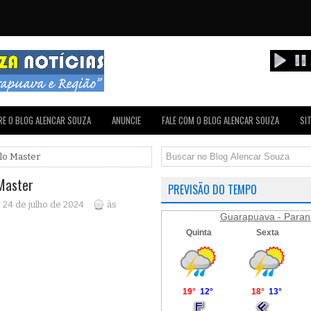
E O BLOG ALENCAR SOUZA
ANUNCIE
FALE COM O BLOG ALENCAR SOUZA
SI
lo Master
Master
PREVISÃO DO TEMPO
, 24 de julho de 2024
às
Guarapuava - Paran