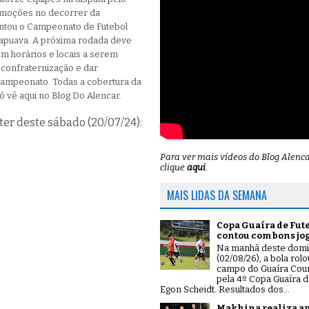
emoções no decorrer da
ntou o Campeonato de Futebol
apuava. A próxima rodada deve
m horários e locais a serem
 confraternização e dar
 campeonato. Todas a cobertura da
ó vê aqui no Blog Do Alencar.
r deste sábado (20/07/24):
Para ver mais vídeos do Blog Alenc
clique
aqui
.
MAIS LIDAS DA SEMANA
Copa Guaíra de Fut
contou com bons jo
Na manhã deste dom
(02/08/26), a bola rol
campo do Guaíra Coun
pela 4º Copa Guaíra d
Egon Scheidt. Resultados dos...
Makhina realiza a