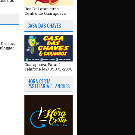
cidos do
Rua Dr Laranjeiras.
Centro de Guarapuava
CASA DAS CHAVES
Direitos
Blogger
.
Guarapuava-Paraná .
Telefone (42) 99975-2990
HORA CERTA
PASTELARIA E LANCHES