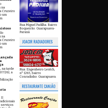
o
u na
a Cruzeiro
do um
em
Rua Miguel Padilha. Bairro
Boqueirão. Guarapuava-
mistoso
Paraná
ado
u na
a Cruzeiro
JOACIR RADIADORES
do um
em
Lançada
a
ça
u, na tarde
Rua: Engenheiro Lentch,
07/26), a
n° 1265, bairro
Conradinho. Guarapuava.
bilização
RESTAURANTE CANJÃO
aria
 II
adicionais
 serviços