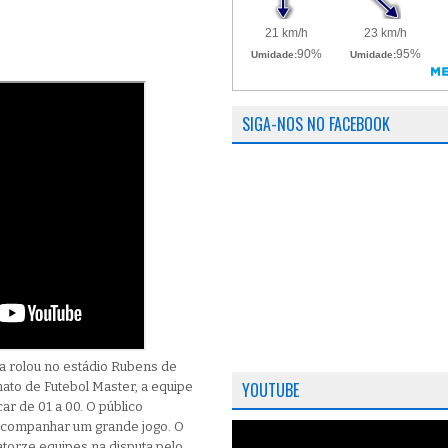
SIGA-NOS NO FACEBOOK
la rolou no estádio Rubens de
YOUTUBE
ato de Futebol Master, a equipe
ar de 01 a 00. O público
acompanhar um grande jogo. O
torze equipes na disputa pelo