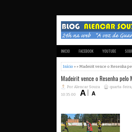
INICIO
FACEBOOK
YOUTUBE
SOBR
Início
» » Madeirit vence o Resenha pe
Madeirit vence o Resenha pelo 
Por Alencar Souza
quarta-feira
10:35:00