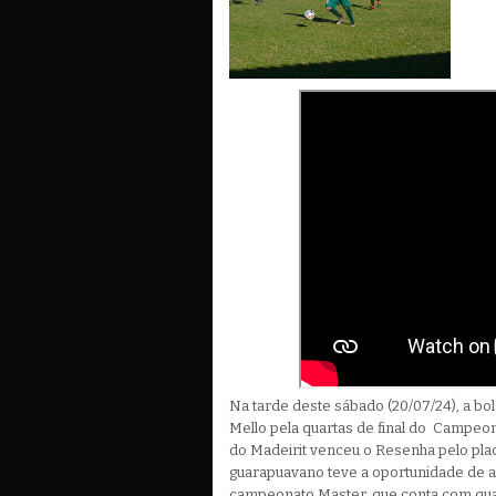
Na tarde deste sábado (20/07/24), a bo
Mello pela quartas de final do Campeon
do Madeirit venceu o Resenha pelo plac
guarapuavano teve a oportunidade de 
campeonato Master, que conta com qua