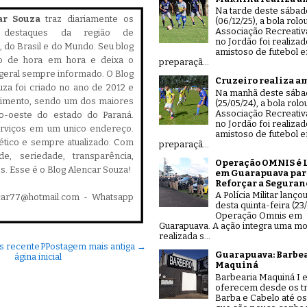
Na tarde deste sábad
ar Souza
traz diariamente os
(06/12/25), a bola rolo
Associação Recreativ
is destaques da região de
no Jordão foi realiza
 do Brasil e do Mundo. Seu blog
amistoso de futebol 
do de hora em hora e deixa o
preparaçã...
geral sempre informado. O Blog
Cruzeiro realiza a
za foi criado no ano de 2012 e
Na manhã deste sáb
cimento, sendo um dos maiores
(25/05/24), a bola rolo
Associação Recreativ
ro-oeste do estado do Paraná.
no Jordão foi realiza
serviços em um unico endereço.
amistoso de futebol 
, ético e sempre atualizado. Com
preparaçã...
ade, seriedade, transparência,
Operação OMNIS é 
es. Esse é o Blog Alencar Souza!
em Guarapuava par
Reforçar a Seguran
A Polícia Militar lanço
car77@hotmail.com - Whatsapp
desta quinta-feira (23/
Operação Omnis em
Guarapuava. A ação integra uma mo
realizada s...
s recente
P
Postagem mais antiga →
Guarapuava: Barbe
ágina inicial
Maquiná
Barbearia Maquiná I e
oferecem desde os tr
Barba e Cabelo até os