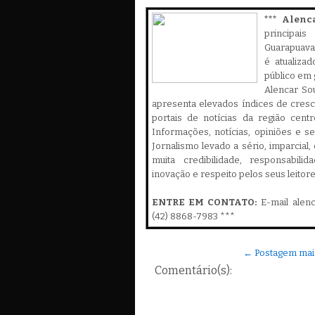
*** Alenc
principa
Guarapuava,
é atualiza
público em 
Alencar Sou
apresenta elevados índices de cres
portais de notícias da região cent
Informações, notícias, opiniões e 
Jornalismo levado a sério, imparcial
muita credibilidade, responsabilid
inovação e respeito pelos seus leitor
ENTRE EM CONTATO:
E-mail alen
(42) 8868-7983 ***
← Postagem mai
Comentário(s):