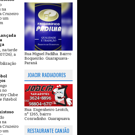
o
u na
a Cruzeiro
do um
em
Lançada
a
ça
u, na tarde
Rua Miguel Padilha. Bairro
07/26), a
Boqueirão. Guarapuava-
Paraná
bilização
JOACIR RADIADORES
ebol
gos
ingo
u no
try Clube
e Futebol
Rua: Engenheiro Lentch,
mistoso
n° 1265, bairro
ado
Conradinho. Guarapuava.
u na
a Cruzeiro
RESTAURANTE CANJÃO
do um