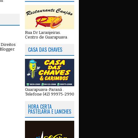
em
Rua Dr Laranjeiras.
Centro de Guarapuava
Direitos
CASA DAS CHAVES
Blogger
.
Guarapuava-Paraná .
Telefone (42) 99975-2990
HORA CERTA
PASTELARIA E LANCHES