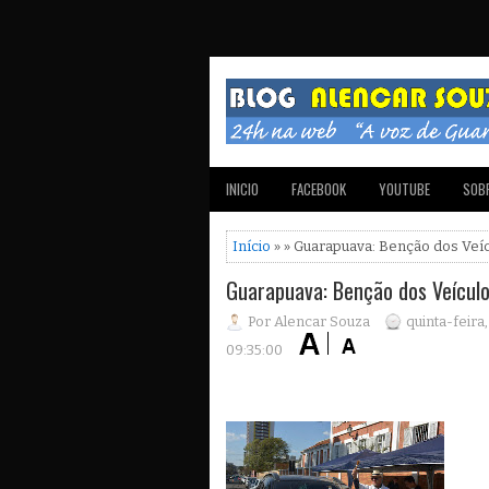
INICIO
FACEBOOK
YOUTUBE
SOBR
Início
» » Guarapuava: Benção dos Veí
Guarapuava: Benção dos Veícul
Por Alencar Souza
quinta-feira
09:35:00