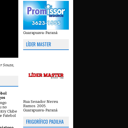
Guarapuava-Paraná
LÍDER MASTER
ar Souza,
ebol
gos
Rua Senador Nereu
ingo
Ramos. 2005.
ou no
Guarapuava-Paraná
try Clube
e Futebol
FRIGORÍFICO PADILHA
mistoso