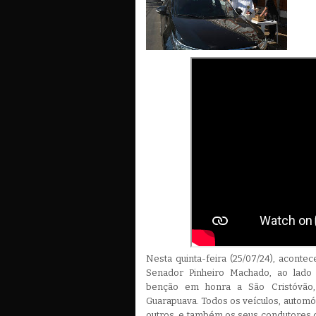
Nesta quinta-feira (25/07/24), aconte
Senador Pinheiro Machado, ao lado d
benção em honra a São Cristóvão,
Guarapuava. Todos os veículos, automóve
outros, e também os seus condutores 