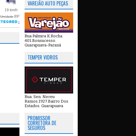
VAREJÃO AUTO PEÇAS
Rua Palmira K.Rocha.
401.Bonsucesso.
Guarapuava-Paraná
TEMPER VIDROS
Rua: Sen. Nereu
Ramos.1927.Bairro Dos
Estados. Guarapuava
PROMISSOR
CORRETORA DE
SEGUROS