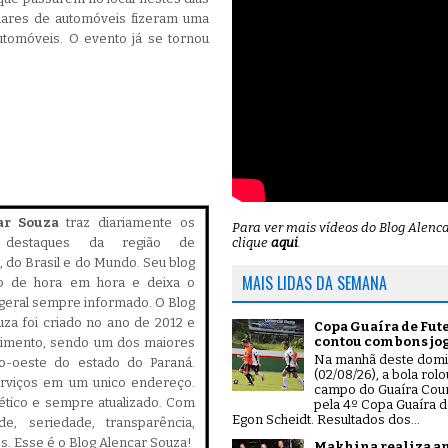
hares de automóveis fizeram uma
tomóveis. O evento já se tornou
ar Souza
traz diariamente os
Para ver mais vídeos do Blog Alenc
clique
aqui
.
is destaques da região de
 do Brasil e do Mundo. Seu blog
MAIS LIDAS DA SEMANA
do de hora em hora e deixa o
geral sempre informado. O Blog
za foi criado no ano de 2012 e
Copa Guaíra de Fut
contou com bons jo
cimento, sendo um dos maiores
Na manhã deste dom
ro-oeste do estado do Paraná.
(02/08/26), a bola rol
serviços em um unico endereço.
campo do Guaíra Coun
, ético e sempre atualizado. Com
pela 4º Copa Guaíra d
Egon Scheidt. Resultados dos...
ade, seriedade, transparência,
es. Esse é o Blog Alencar Souza!
Makhina realiza a