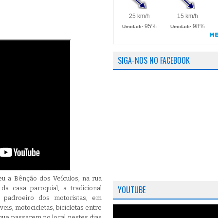
SIGA-NOS NO FACEBOOK
ceu a Bênção dos Veículos, na rua
YOUTUBE
a casa paroquial, a tradicional
 padroeiro dos motoristas, em
is, motocicletas, bicicletas entre
que passarem no local nestes dias