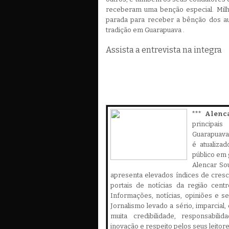
receberam uma benção especial. Mil
parada para receber a bênção dos au
tradição em Guarapuava .
Assista a entrevista na integra
*** Alenc
principa
Guarapuava,
é atualiza
público em 
Alencar Sou
apresenta elevados índices de cres
portais de notícias da região cent
Informações, notícias, opiniões e 
Jornalismo levado a sério, imparcial
muita credibilidade, responsabilid
inovação e respeito pelos seus leitor