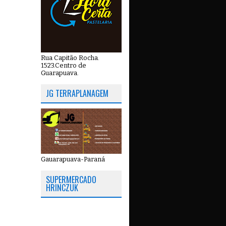
Rua Capitão Rocha.
1523.Centro de
Guarapuava.
JG TERRAPLANAGEM
Gauarapuava-Paraná
SUPERMERCADO
HRINCZUK