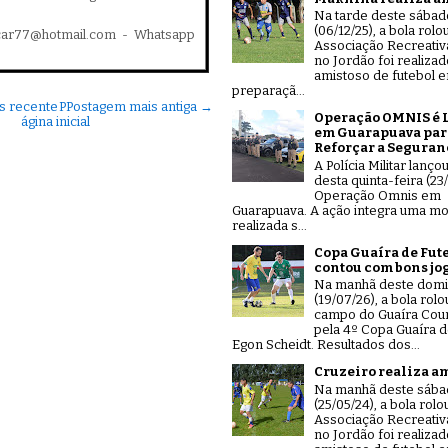
Na tarde deste sábad
(06/12/25), a bola rolo
car77@hotmail.com - Whatsapp
Associação Recreativ
no Jordão foi realiza
amistoso de futebol 
preparaçã...
s recente
P
Postagem mais antiga →
Operação OMNIS é 
ágina inicial
em Guarapuava par
Reforçar a Seguran
A Polícia Militar lanço
desta quinta-feira (23/
Operação Omnis em
Guarapuava. A ação integra uma mo
realizada s...
Copa Guaíra de Fut
contou com bons jo
Na manhã deste dom
(19/07/26), a bola rolo
campo do Guaíra Coun
pela 4º Copa Guaíra d
Egon Scheidt. Resultados dos...
Cruzeiro realiza a
Na manhã deste sáb
(25/05/24), a bola rolo
Associação Recreativ
no Jordão foi realiza