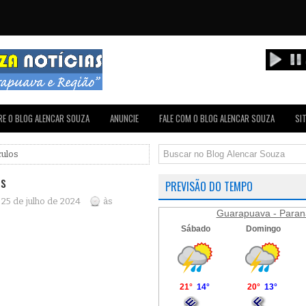
E O BLOG ALENCAR SOUZA
ANUNCIE
FALE COM O BLOG ALENCAR SOUZA
SI
culos
os
PREVISÃO DO TEMPO
, 25 de julho de 2024
às
Guarapuava - Paran