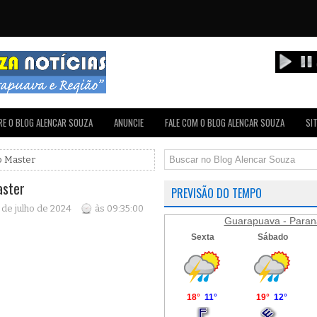
E O BLOG ALENCAR SOUZA
ANUNCIE
FALE COM O BLOG ALENCAR SOUZA
SI
o Master
aster
PREVISÃO DO TEMPO
de julho de 2024
às 09:35:00
Guarapuava - Paran