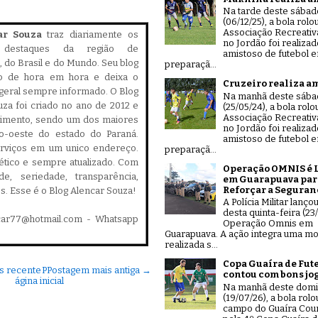
Na tarde deste sábad
(06/12/25), a bola rolo
Associação Recreativ
ar Souza
traz diariamente os
no Jordão foi realiza
is destaques da região de
amistoso de futebol 
 do Brasil e do Mundo. Seu blog
preparaçã...
do de hora em hora e deixa o
Cruzeiro realiza a
geral sempre informado. O Blog
Na manhã deste sáb
za foi criado no ano de 2012 e
(25/05/24), a bola rolo
Associação Recreativ
cimento, sendo um dos maiores
no Jordão foi realiza
ro-oeste do estado do Paraná.
amistoso de futebol 
serviços em um unico endereço.
preparaçã...
, ético e sempre atualizado. Com
Operação OMNIS é 
ade, seriedade, transparência,
em Guarapuava par
Reforçar a Seguran
es. Esse é o Blog Alencar Souza!
A Polícia Militar lanço
desta quinta-feira (23/
car77@hotmail.com - Whatsapp
Operação Omnis em
Guarapuava. A ação integra uma mo
realizada s...
Copa Guaíra de Fut
s recente
P
Postagem mais antiga →
contou com bons jo
ágina inicial
Na manhã deste dom
(19/07/26), a bola rolo
campo do Guaíra Coun