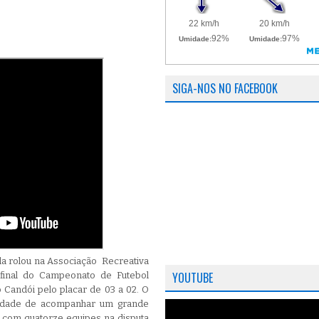
SIGA-NOS NO FACEBOOK
la rolou na Associação Recreativa
YOUTUBE
 final do Campeonato de Futebol
 Candói pelo placar de 03 a 02. O
nidade de acompanhar um grande
 com quatorze equipes na disputa