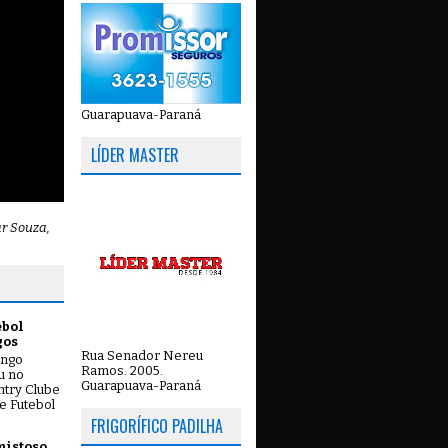
Guarapuava-Paraná
LÍDER MASTER
ar Souza,
ebol
gos
Rua Senador Nereu
ingo
Ramos. 2005.
ou no
Guarapuava-Paraná
try Clube
e Futebol
FRIGORÍFICO PADILHA
mistoso