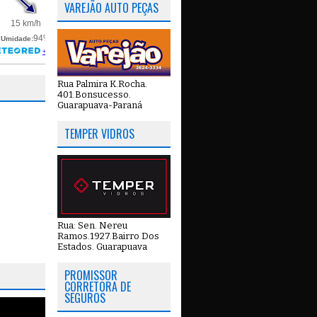
VAREJÃO AUTO PEÇAS
Rua Palmira K.Rocha.
401.Bonsucesso.
Guarapuava-Paraná
TEMPER VIDROS
Rua: Sen. Nereu
Ramos.1927.Bairro Dos
Estados. Guarapuava
PROMISSOR
CORRETORA DE
SEGUROS