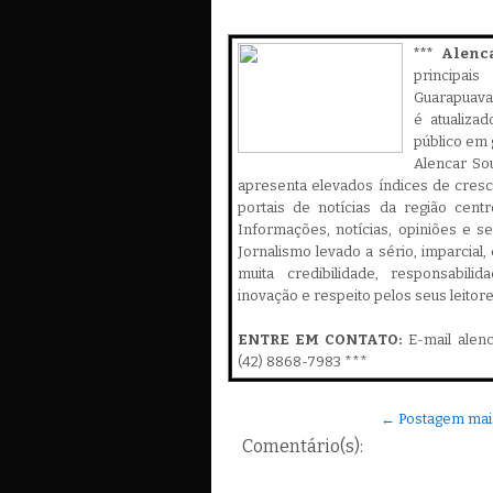
*** Alenc
principa
Guarapuava,
é atualiza
público em 
Alencar Sou
apresenta elevados índices de cres
portais de notícias da região cent
Informações, notícias, opiniões e 
Jornalismo levado a sério, imparcial
muita credibilidade, responsabilid
inovação e respeito pelos seus leitor
ENTRE EM CONTATO:
E-mail alen
(42) 8868-7983 ***
← Postagem mai
Comentário(s):