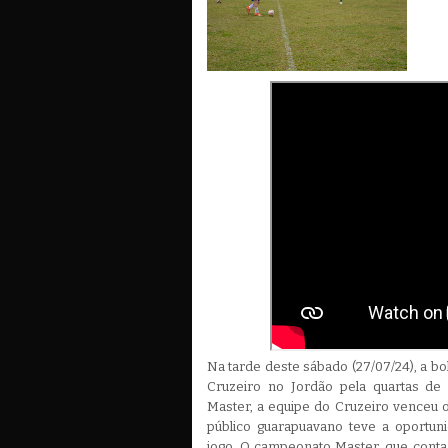
Na tarde deste sábado (27/07/24), a bo
Cruzeiro no Jordão pela quartas de
Master, a equipe do Cruzeiro venceu o
público guarapuavano teve a oportu
jogo. O campeonato Master, que conta