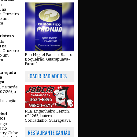
o
u na
a Cruzeiro
do um
em
mistoso
ado
u na
a Cruzeiro
Rua Miguel Padilha. Bairro
do um
Boqueirão. Guarapuava-
em
Paraná
Lançada
JOACIR RADIADORES
a
ça
u, na tarde
07/26), a
bilização
Rua: Engenheiro Lentch,
ebol
n° 1265, bairro
gos
Conradinho. Guarapuava.
ingo
u no
RESTAURANTE CANJÃO
try Clube