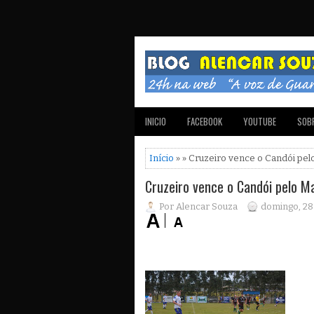
INICIO
FACEBOOK
YOUTUBE
SOBR
Início
» » Cruzeiro vence o Candói pel
Cruzeiro vence o Candói pelo M
Por Alencar Souza
domingo, 28 