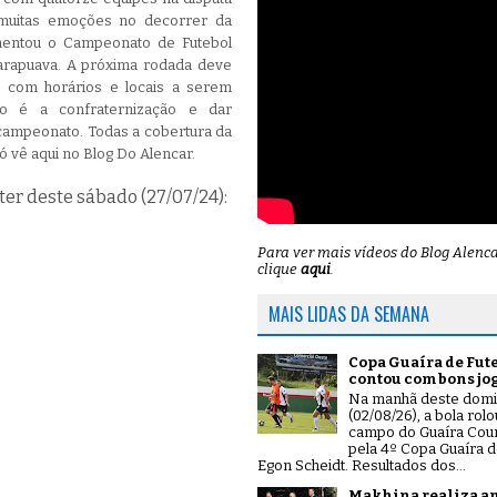
 muitas emoções no decorrer da
mentou o Campeonato de Futebol
arapuava. A próxima rodada deve
) com horários e locais a serem
ão é a confraternização e dar
 campeonato. Todas a cobertura da
ó vê aqui no Blog Do Alencar.
r deste sábado (27/07/24):
Para ver mais vídeos do Blog Alenc
clique
aqui
.
MAIS LIDAS DA SEMANA
Copa Guaíra de Fut
contou com bons jo
Na manhã deste dom
(02/08/26), a bola rol
campo do Guaíra Coun
pela 4º Copa Guaíra d
Egon Scheidt. Resultados dos...
Makhina realiza a