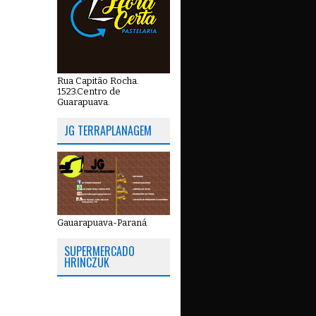
Rua Capitão Rocha.
1523.Centro de
Guarapuava.
JG TERRAPLANAGEM
Gauarapuava-Paraná
SUPERMERCADO
HRINCZUK