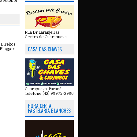
e Futebol
Rua Dr Laranjeiras.
Centro de Guarapuava
Direitos
CASA DAS CHAVES
Blogger
.
Guarapuava-Paraná .
Telefone (42) 99975-2990
HORA CERTA
PASTELARIA E LANCHES