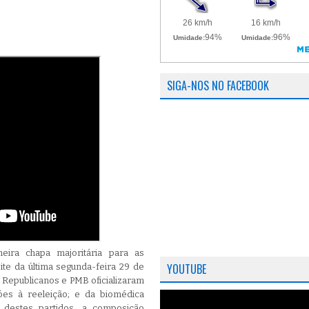
SIGA-NOS NO FACEBOOK
eira chapa majoritária para as
YOUTUBE
ite da última segunda-feira 29 de
P, Republicanos e PMB oficializaram
óes à reeleição; e da biomédica
destes partidos, a composição