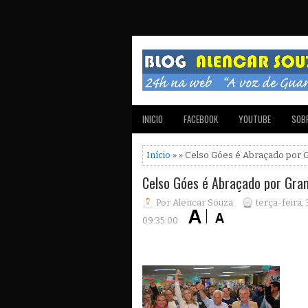
INICIO
FACEBOOK
YOUTUBE
SOBR
Início
» » Celso Góes é Abraçado por 
Celso Góes é Abraçado por Gran
Por Alencar Souza
terça-feira,
09:35:00