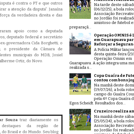
sputa é contra o PT e que outros
Na tarde deste sábad
ar a atenção da disputa”. Janaína
(06/12/25), a bola rolo
Associação Recreativ
força da verdadeira direita e das
no Jordão foi realiza
amistoso de futebol 
preparaçã...
traram apoio como a deputada
Operação OMNIS é 
rros, deputado federal e secretário
em Guarapuava par
 ex-governadora Cida Borghetti; o
Reforçar a Seguran
o; o presidente da Câmara de
A Polícia Militar lanço
desta quinta-feira (23/
entes municipais do MDB, Josiel
Operação Omnis em
uilherme Ortiz, do Novo.
Guarapuava. A ação integra uma mo
realizada s...
Copa Guaíra de Fut
contou com bons jo
Na manhã deste dom
(19/07/26), a bola rolo
campo do Guaíra Coun
pela 4º Copa Guaíra d
Egon Scheidt. Resultados dos...
Cruzeiro realiza a
Na manhã deste sáb
ar Souza
traz diariamente os
(25/05/24), a bola rolo
Associação Recreativ
is destaques da região de
no Jordão foi realiza
 do Brasil e do Mundo. Seu blog