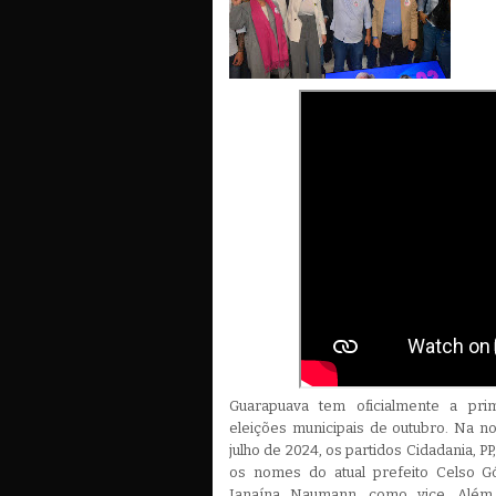
Guarapuava tem oficialmente a prim
eleições municipais de outubro. Na no
julho de 2024, os partidos Cidadania, P
os nomes do atual prefeito Celso G
Janaína Naumann, como vice. Além 