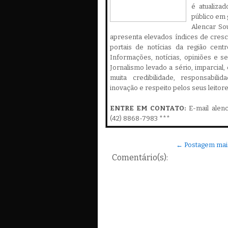
é atualiza
público em 
Alencar Sou
apresenta elevados índices de cres
portais de notícias da região cent
Informações, notícias, opiniões e 
Jornalismo levado a sério, imparcial
muita credibilidade, responsabilid
inovação e respeito pelos seus leitor
ENTRE EM CONTATO:
E-mail alen
(42) 8868-7983 ***
← Postagem mai
Comentário(s):