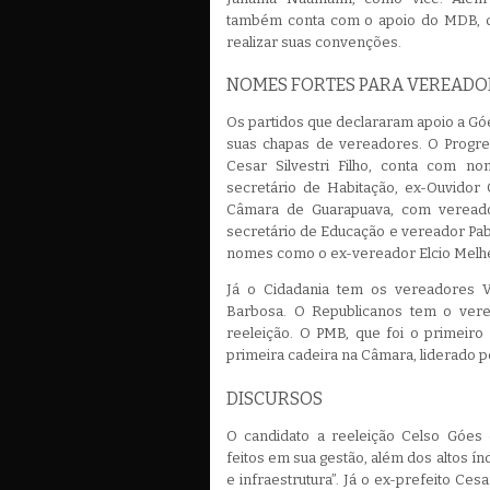
também conta com o apoio do MDB, d
realizar suas convenções.
NOMES FORTES PARA VEREAD
Os partidos que declararam apoio a Góe
suas chapas de vereadores. O Progres
Cesar Silvestri Filho, conta com n
secretário de Habitação, ex-Ouvido
Câmara de Guarapuava, com vereado
secretário de Educação e vereador Pab
nomes como o ex-vereador Elcio Melhe
Já o Cidadania tem os vereadores V
Barbosa. O Republicanos tem o ver
reeleição. O PMB, que foi o primeiro a
primeira cadeira na Câmara, liderado 
DISCURSOS
O candidato a reeleição Celso Góes
feitos em sua gestão, além dos altos ín
e infraestrutura”. Já o ex-prefeito Cesa