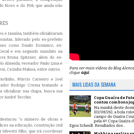
o Novo e do PSB, que ainda irão
ORES
s e Janaína, também oficializaram
sistas, liderado pelo ex-prefeito
omes como Danilo Dominico, ex-
r Geral e em segundo mandato na
ra Bruna Spitzner, além do ex-
lo Almeida, vereador Paulo Lima e
Para ver mais vídeos do Blog Alenc
m, Cezinha Malusa, entre outros.
clique
aqui
.
ardinho, Márcio Carneiro e Joel
MAIS LIDAS DA SEMANA
eador Rodrigo Crema tentando a
 oficializar sua chapa, busca sua
por André Tecchio.
Copa Guaíra de Fut
contou com bons jo
Na manhã deste dom
(02/08/26), a bola rol
campo do Guaíra Coun
 destacou “o número de obras e
pela 4º Copa Guaíra d
dices na educação, construção civil
Egon Scheidt. Resultados dos...
r Silvestri Filho, que irá coordenar
Makhina realiza a