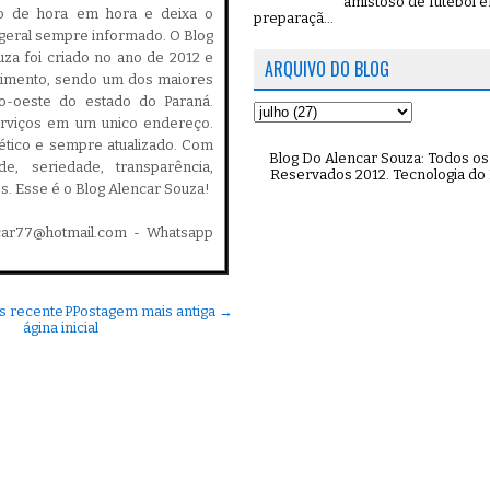
amistoso de futebol 
do de hora em hora e deixa o
preparaçã...
geral sempre informado. O Blog
za foi criado no ano de 2012 e
ARQUIVO DO BLOG
cimento, sendo um dos maiores
ro-oeste do estado do Paraná.
serviços em um unico endereço.
, ético e sempre atualizado. Com
Blog Do Alencar Souza: Todos os 
ade, seriedade, transparência,
Reservados 2012. Tecnologia do
es. Esse é o Blog Alencar Souza!
car77@hotmail.com - Whatsapp
s recente
P
Postagem mais antiga →
ágina inicial