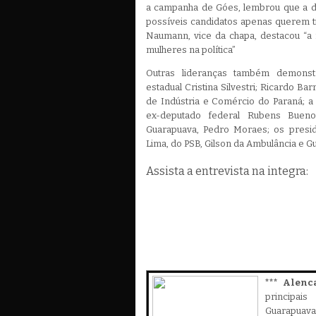
a campanha de Góes, lembrou que a di
possíveis candidatos apenas querem tir
Naumann, vice da chapa, destacou “a 
mulheres na política”
Outras lideranças também demons
estadual Cristina Silvestri; Ricardo Ba
de Indústria e Comércio do Paraná; a
ex-deputado federal Rubens Buen
Guarapuava, Pedro Moraes; os presid
Lima, do PSB, Gilson da Ambulância e G
Assista a entrevista na integra:
*** Alenc
principa
Guarapuava,