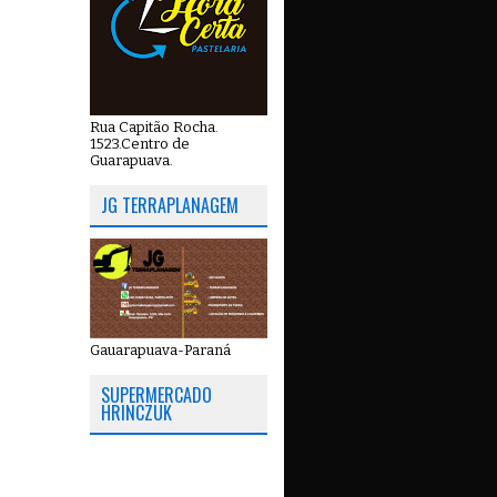
Rua Capitão Rocha.
1523.Centro de
Guarapuava.
JG TERRAPLANAGEM
Gauarapuava-Paraná
SUPERMERCADO
HRINCZUK