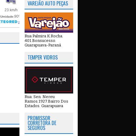
VAREJÃO AUTO PEÇAS
Rua Palmira K.Rocha.
401.Bonsucesso.
Guarapuava-Paraná
TEMPER VIDROS
Rua: Sen. Nereu
Ramos.1927.Bairro Dos
Estados. Guarapuava
PROMISSOR
CORRETORA DE
SEGUROS