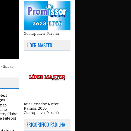
Guarapuava-Paraná
LÍDER MASTER
ar Souza,
ebol
gos
Rua Senador Nereu
ingo
Ramos. 2005.
ou no
Guarapuava-Paraná
try Clube
e Futebol
FRIGORÍFICO PADILHA
mistoso