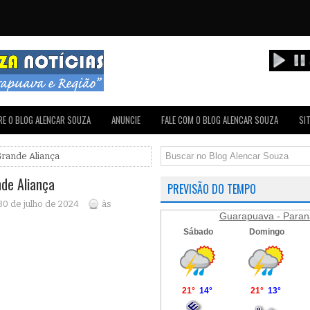
E O BLOG ALENCAR SOUZA
ANUNCIE
FALE COM O BLOG ALENCAR SOUZA
SI
Grande Aliança
de Aliança
PREVISÃO DO TEMPO
 30 de julho de 2024
às
Guarapuava - Paran