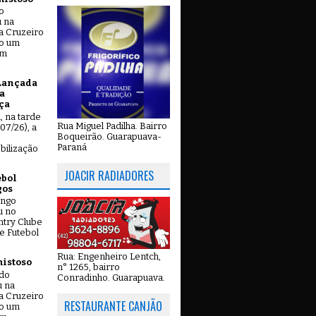
o
u na
a Cruzeiro
do um
em
Lançada
a
ça
u, na tarde
Rua Miguel Padilha. Bairro
07/26), a
Boqueirão. Guarapuava-
Paraná
bilização
JOACIR RADIADORES
ebol
gos
ingo
u no
try Clube
e Futebol
Rua: Engenheiro Lentch,
mistoso
n° 1265, bairro
ado
Conradinho. Guarapuava.
u na
a Cruzeiro
RESTAURANTE CANJÃO
do um