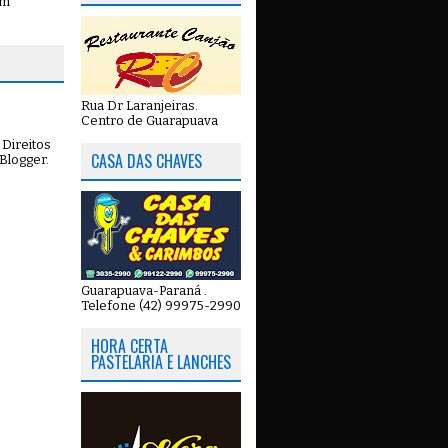
em
Rua Dr Laranjeiras.
Centro de Guarapuava
Direitos
CASA DAS CHAVES
Blogger
.
Guarapuava-Paraná .
Telefone (42) 99975-2990
HORA CERTA
PASTELARIA E LANCHES