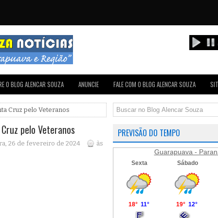
E O BLOG ALENCAR SOUZA
ANUNCIE
FALE COM O BLOG ALENCAR SOUZA
SI
ta Cruz pelo Veteranos
Cruz pelo Veteranos
PREVISÃO DO TEMPO
ra, 26 de fevereiro de 2024
às
Guarapuava - Paran