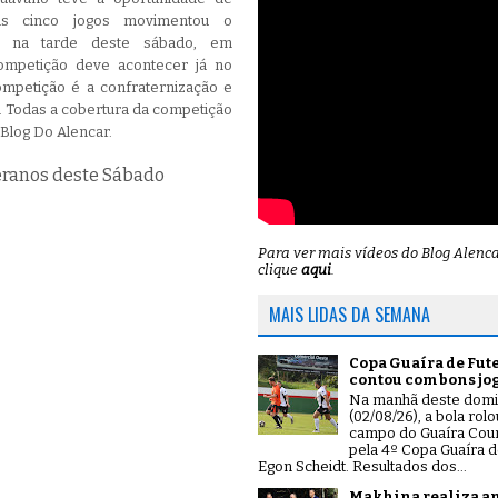
is cinco jogos movimentou o
l na tarde deste sábado, em
ompetição deve acontecer já no
ompetição é a confraternização e
 . Todas a cobertura da competição
 Blog Do Alencar.
ranos deste Sábado
Para ver mais vídeos do Blog Alenc
clique
aqui
.
MAIS LIDAS DA SEMANA
Copa Guaíra de Fut
contou com bons jo
Na manhã deste dom
(02/08/26), a bola rol
campo do Guaíra Coun
pela 4º Copa Guaíra d
Egon Scheidt. Resultados dos...
Makhina realiza a