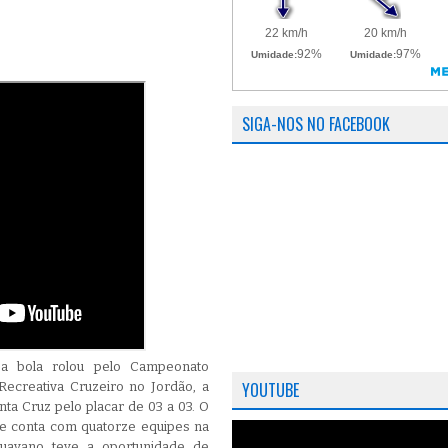
SIGA-NOS NO FACEBOOK
 a bola rolou pelo Campeonato
YOUTUBE
Recreativa Cruzeiro no Jordão, a
a Cruz pelo placar de 03 a 03. O
e conta com quatorze equipes na
apuavano teve a oportunidade de