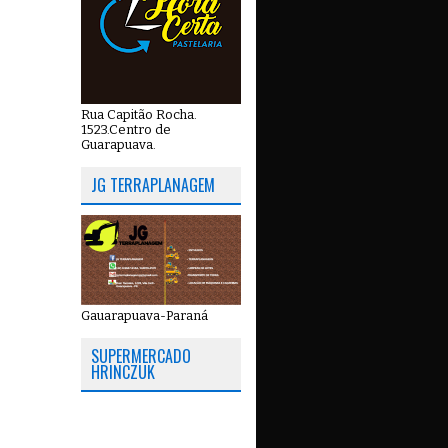
Rua Capitão Rocha.
1523.Centro de
Guarapuava.
JG TERRAPLANAGEM
Gauarapuava-Paraná
SUPERMERCADO
HRINCZUK