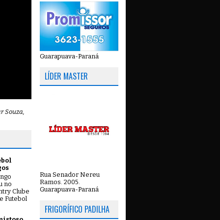
Guarapuava-Paraná
LÍDER MASTER
ar Souza,
ebol
gos
Rua Senador Nereu
ingo
Ramos. 2005.
ou no
Guarapuava-Paraná
try Clube
e Futebol
FRIGORÍFICO PADILHA
mistoso