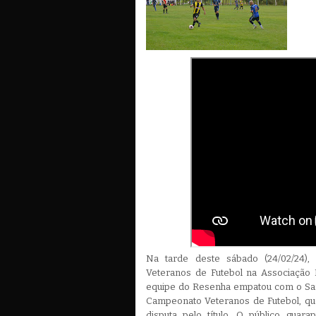
Na tarde deste sábado (24/02/24),
Veteranos de Futebol na Associação 
equipe do Resenha empatou com o Sant
Campeonato Veteranos de Futebol, qu
disputa pelo título. O público guar