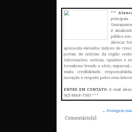
*** Alenc
principa
Guarapuava,
é atualiza
público em 
Alencar Sou
apresenta elevados índices de cres
portais de notícias da região cent
Informações, notícias, opiniões e 
Jornalismo levado a sério, imparcial
muita credibilidade, responsabilid
inovação e respeito pelos seus leitor
ENTRE EM CONTATO:
E-mail alen
(42) 8868-7983 ***
← Postagem mai
Comentário(s):