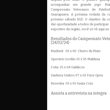
acompanhar um grande jogo. Ma
Campeonato Veteranos de Futebo
Guarapuava. A próxima rodada da c
próximo sábado (02). O objetivo da c
dar oportunidade a todos de participar
esportivo da região, você só vê aqui no
Resultados do Campeonato Vete
(24/02/24)
Madeirit 05 x 00 Cheiro du Mato
Operário Jordão 01 x 05 Makhina
Cotia 01 x 04 Galáticos
Saideira Umbro 07 x 02 Frios Gpva
Resenha 03 x 03 Santa Cruz
Assista a entrevista na integra: