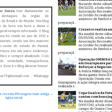
Na tarde deste sábad
(06/12/25), a bola rolo
ar Souza
traz diariamente os
Associação Recreativ
no Jordão foi realiza
is destaques da região de
amistoso de futebol 
 do Brasil e do Mundo. Seu blog
preparaçã...
do de hora em hora e deixa o
Cruzeiro realiza a
geral sempre informado. O Blog
Na manhã deste sáb
za foi criado no ano de 2012 e
(25/05/24), a bola rolo
cimento, sendo um dos maiores
Associação Recreativ
no Jordão foi realiza
ro-oeste do estado do Paraná.
amistoso de futebol 
serviços em um unico endereço.
preparaçã...
, ético e sempre atualizado. Com
Operação OMNIS é 
ade, seriedade, transparência,
em Guarapuava par
es. Esse é o Blog Alencar Souza!
Reforçar a Seguran
A Polícia Militar lanço
desta quinta-feira (23/
car77@hotmail.com - Whatsapp
Operação Omnis em
Guarapuava. A ação integra uma mo
realizada s...
Copa Guaíra de Fut
s recente
P
Postagem mais antiga →
contou com bons jo
ágina inicial
Na manhã deste dom
(19/07/26), a bola rolo
campo do Guaíra Coun