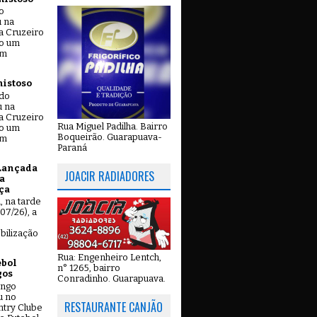
o
u na
a Cruzeiro
do um
em
mistoso
ado
u na
a Cruzeiro
Rua Miguel Padilha. Bairro
do um
Boqueirão. Guarapuava-
em
Paraná
Lançada
JOACIR RADIADORES
a
ça
u, na tarde
07/26), a
bilização
Rua: Engenheiro Lentch,
ebol
n° 1265, bairro
gos
Conradinho. Guarapuava.
ingo
u no
RESTAURANTE CANJÃO
try Clube