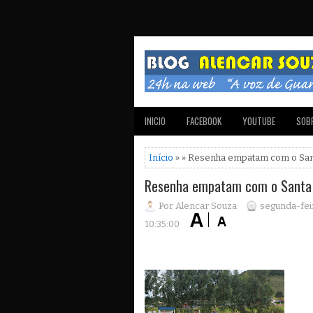
INICIO
FACEBOOK
YOUTUBE
SOBR
Início
» » Resenha empatam com o San
Resenha empatam com o Santa 
Por Alencar Souza
segunda-fei
10:35:00