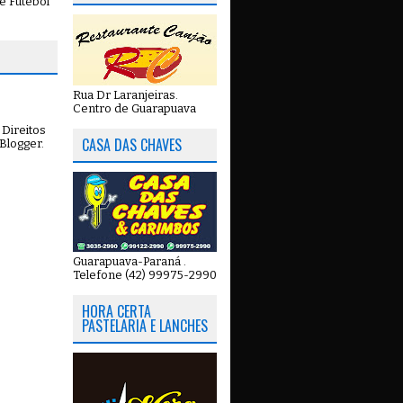
e Futebol
Rua Dr Laranjeiras.
Centro de Guarapuava
Direitos
CASA DAS CHAVES
Blogger
.
Guarapuava-Paraná .
Telefone (42) 99975-2990
HORA CERTA
PASTELARIA E LANCHES