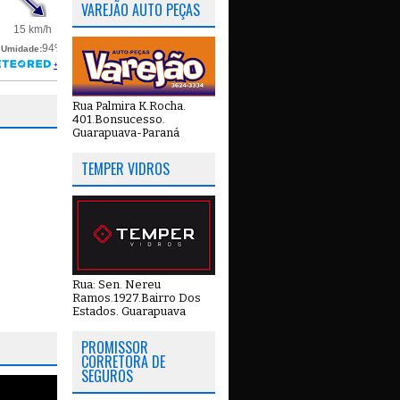
VAREJÃO AUTO PEÇAS
Rua Palmira K.Rocha.
401.Bonsucesso.
Guarapuava-Paraná
TEMPER VIDROS
Rua: Sen. Nereu
Ramos.1927.Bairro Dos
Estados. Guarapuava
PROMISSOR
CORRETORA DE
SEGUROS