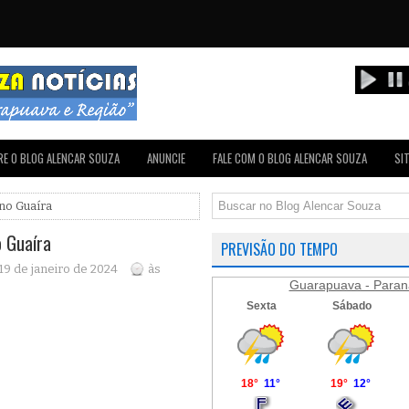
E O BLOG ALENCAR SOUZA
ANUNCIE
FALE COM O BLOG ALENCAR SOUZA
SI
 no Guaíra
o Guaíra
PREVISÃO DO TEMPO
 19 de janeiro de 2024
às
Guarapuava - Paran