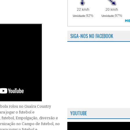
SIGA-NOS NO FACEBOOK
a bola rolou no Guaíra Country
YOUTUBE
a jogar o futebol e
, futebol, Empolgação, diversão e
ternização no Campo de futebol, no
ara jogar o futebol e