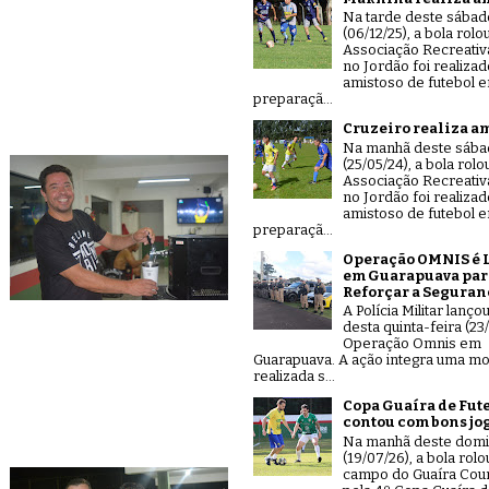
Na tarde deste sábad
(06/12/25), a bola rolo
Associação Recreativ
no Jordão foi realiza
amistoso de futebol 
preparaçã...
Cruzeiro realiza a
Na manhã deste sáb
(25/05/24), a bola rolo
Associação Recreativ
no Jordão foi realiza
amistoso de futebol 
preparaçã...
Operação OMNIS é 
em Guarapuava par
Reforçar a Seguran
A Polícia Militar lanço
desta quinta-feira (23/
Operação Omnis em
Guarapuava. A ação integra uma mo
realizada s...
Copa Guaíra de Fut
contou com bons jo
Na manhã deste dom
(19/07/26), a bola rolo
campo do Guaíra Coun