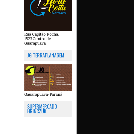
Rua Capitão Rocha.
1523.Centro de
Guarapuava.
JG TERRAPLANAGEM
Gauarapuava-Paraná
SUPERMERCADO
HRINCZUK