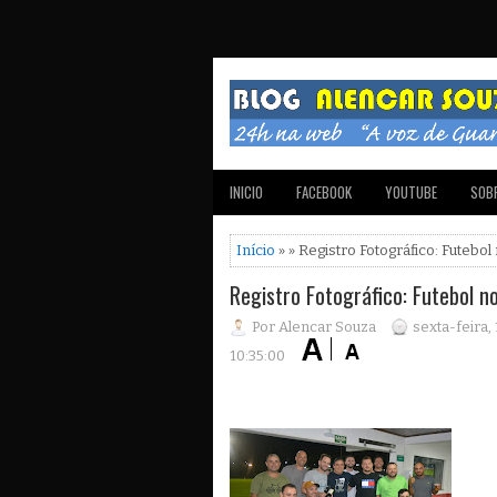
INICIO
FACEBOOK
YOUTUBE
SOBR
Início
» » Registro Fotográfico: Futebol
Registro Fotográfico: Futebol n
Por Alencar Souza
sexta-feira,
10:35:00