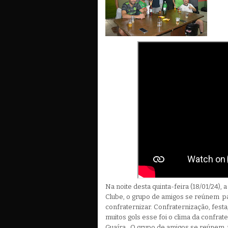
Na noite desta quinta-feira (18/01/24), 
Clube, o grupo de amigos se reúnem par
confraternizar. Confraternização, festa
muitos gols esse foi o clima da confra
Guaíra. O grupo de amigos se reúnem p