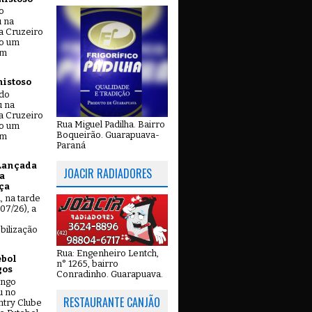
o
u na
a Cruzeiro
do um
em
mistoso
ado
u na
a Cruzeiro
Rua Miguel Padilha. Bairro
do um
Boqueirão. Guarapuava-
em
Paraná
Lançada
JOACIR RADIADORES
a
ça
u, na tarde
07/26), a
bilização
Rua: Engenheiro Lentch,
ebol
n° 1265, bairro
gos
Conradinho. Guarapuava.
ingo
u no
RESTAURANTE CANJÃO
try Clube