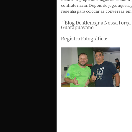
confraternizar. Depois do jogo, aquela
resenha para colocar as conve
´´Blog Do Alencar a Nossa Força
Guarapuavano ``
Registro Fotográfico: