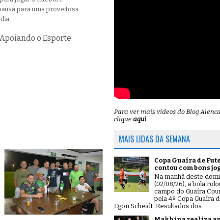
 pausa para uma proveitosa
rsas em dia.
 Apoiando o Esporte
Para ver mais vídeos do Blog Alenc
clique
aqui
.
MAIS LIDAS DA SEMANA
Copa Guaíra de Fut
contou com bons jo
Na manhã deste dom
(02/08/26), a bola rol
campo do Guaíra Coun
pela 4º Copa Guaíra d
Egon Scheidt. Resultados dos...
Makhina realiza a