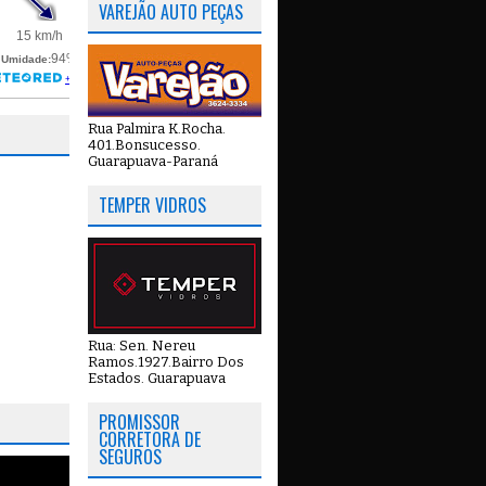
VAREJÃO AUTO PEÇAS
Rua Palmira K.Rocha.
401.Bonsucesso.
Guarapuava-Paraná
TEMPER VIDROS
Rua: Sen. Nereu
Ramos.1927.Bairro Dos
Estados. Guarapuava
PROMISSOR
CORRETORA DE
SEGUROS