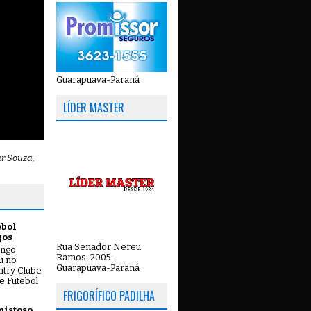
Guarapuava-Paraná
LÍDER MASTER
ar Souza,
ebol
gos
Rua Senador Nereu
ingo
Ramos. 2005.
ou no
Guarapuava-Paraná
try Clube
e Futebol
FRIGORÍFICO PADILHA
mistoso