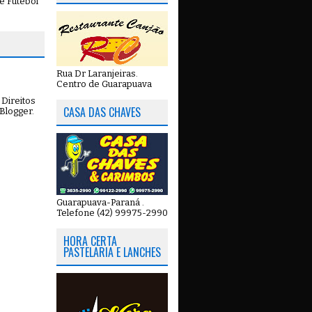
e Futebol
Rua Dr Laranjeiras.
Centro de Guarapuava
Direitos
CASA DAS CHAVES
Blogger
.
Guarapuava-Paraná .
Telefone (42) 99975-2990
HORA CERTA
PASTELARIA E LANCHES