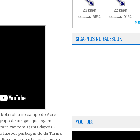
SIGA-NOS NO FACEBOOK
 a bola rolou no campo do Acre
YOUTUBE
 grupo de amigos que jogam
aternizar com a janta depois. O
o futebol, participando da Turma
 Pra eles, a quarta-feira não é a