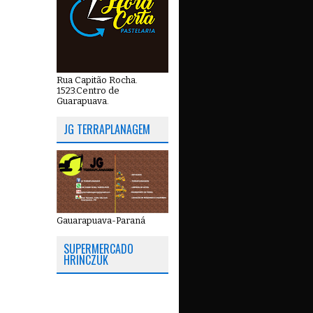
Rua Capitão Rocha.
1523.Centro de
Guarapuava.
JG TERRAPLANAGEM
Gauarapuava-Paraná
SUPERMERCADO
HRINCZUK