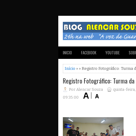
INICIO
FACEBOOK
YOUTUBE
SOBR
Início
» » Registro Fotográfico: Turma 
Registro Fotográfico: Turma da
Por Alencar Souza
quinta-feir
09:35:00