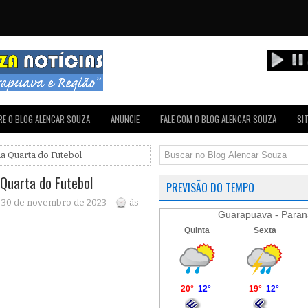
E O BLOG ALENCAR SOUZA
ANUNCIE
FALE COM O BLOG ALENCAR SOUZA
SI
da Quarta do Futebol
 Quarta do Futebol
PREVISÃO DO TEMPO
a, 30 de novembro de 2023
às
Guarapuava - Paran