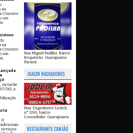
o
u na
a Cruzeiro
do um
em
mistoso
ado
u na
a Cruzeiro
Rua Miguel Padilha. Bairro
do um
Boqueirão. Guarapuava-
em
Paraná
Lançada
JOACIR RADIADORES
a
ça
u, na tarde
07/26), a
bilização
Rua: Engenheiro Lentch,
aria
n° 1265, bairro
Conradinho. Guarapuava.
 II
adicionais
RESTAURANTE CANJÃO
 serviços