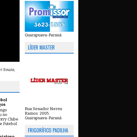
Guarapuava-Paraná
LÍDER MASTER
ar Souza,
ebol
gos
Rua Senador Nereu
ingo
Ramos. 2005.
ou no
Guarapuava-Paraná
try Clube
e Futebol
FRIGORÍFICO PADILHA
mistoso