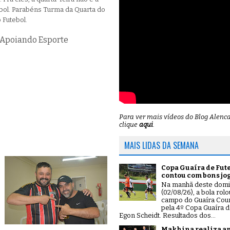
ol. Parabéns Turma da Quarta do
 Futebol.
a Apoiando Esporte
Para ver mais vídeos do Blog Alenc
clique
aqui
.
MAIS LIDAS DA SEMANA
Copa Guaíra de Fut
contou com bons jo
Na manhã deste dom
(02/08/26), a bola rol
campo do Guaíra Coun
pela 4º Copa Guaíra d
Egon Scheidt. Resultados dos...
Makhina realiza a