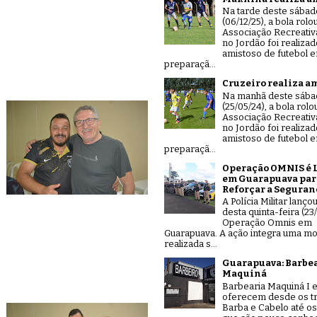
Na tarde deste sábad
(06/12/25), a bola rolo
Associação Recreativ
no Jordão foi realiza
amistoso de futebol 
preparaçã...
Cruzeiro realiza a
Na manhã deste sáb
(25/05/24), a bola rolo
Associação Recreativ
no Jordão foi realiza
amistoso de futebol 
preparaçã...
Operação OMNIS é 
em Guarapuava par
Reforçar a Seguran
A Polícia Militar lanço
desta quinta-feira (23/
Operação Omnis em
Guarapuava. A ação integra uma mo
realizada s...
Guarapuava: Barbe
Maquiná
Barbearia Maquiná I e
oferecem desde os tr
Barba e Cabelo até os