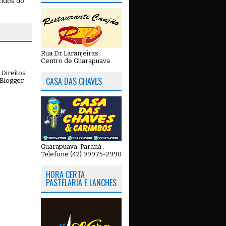
cidos do
Rua Dr Laranjeiras.
Centro de Guarapuava
Direitos
CASA DAS CHAVES
Blogger
.
Guarapuava-Paraná .
Telefone (42) 99975-2990
HORA CERTA
PASTELARIA E LANCHES