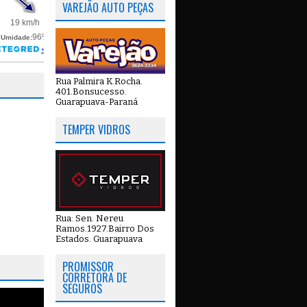
VAREJÃO AUTO PEÇAS
Rua Palmira K.Rocha.
401.Bonsucesso.
Guarapuava-Paraná
TEMPER VIDROS
Rua: Sen. Nereu
Ramos.1927.Bairro Dos
Estados. Guarapuava
PROMISSOR
CORRETORA DE
SEGUROS