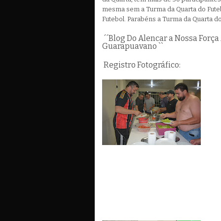
mesma sem a Turma da Quarta do Futeb
Futebol. Parabéns a Turma da Quarta do
´´Blog Do Alencar a Nossa Forç
Guarapuavano ``
Registro Fotográfico: