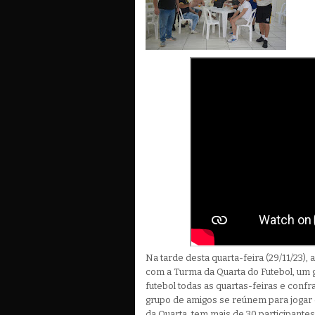
Na tarde desta quarta-feira (29/11/23),
com a Turma da Quarta do Futebol, um
futebol todas as quartas-feiras e confr
grupo de amigos se reúnem para jogar 
da Quarta, tem mais de 30 participantes.