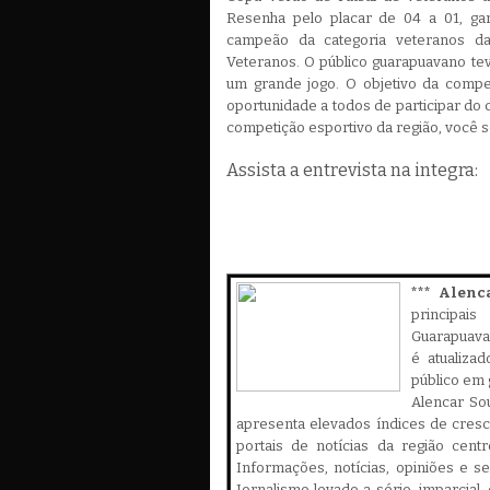
Resenha pelo placar de 04 a 01, gar
campeão da categoria veteranos d
Veteranos. O público guarapuavano t
um grande jogo. O objetivo da compe
oportunidade a todos de participar do
competição esportivo da região, você s
Assista a entrevista na integra:
*** Alenc
principa
Guarapuava,
é atualiza
público em 
Alencar Sou
apresenta elevados índices de cres
portais de notícias da região cent
Informações, notícias, opiniões e 
Jornalismo levado a sério, imparcial