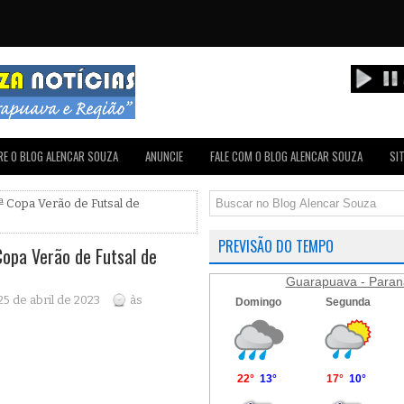
E O BLOG ALENCAR SOUZA
ANUNCIE
FALE COM O BLOG ALENCAR SOUZA
SI
ª Copa Verão de Futsal de
PREVISÃO DO TEMPO
opa Verão de Futsal de
Guarapuava - Paran
25 de abril de 2023
às