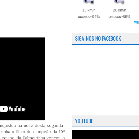
SIGA-NOS NO FACEBOOK
YOUTUBE
nquistou na noite desta segunda-
ezinha o título de campeão da 10ª
 equipe da Palmeirinha venceu o