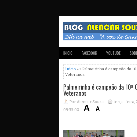
INICIO
FACEBOOK
YOUTUBE
SOBR
Início
» » Palmeirinha é campeão da 10
Veteranos
Palmeirinha é campeão da 10ª C
Veteranos
Por Alencar Souza
terça-feira, 
09:35:00