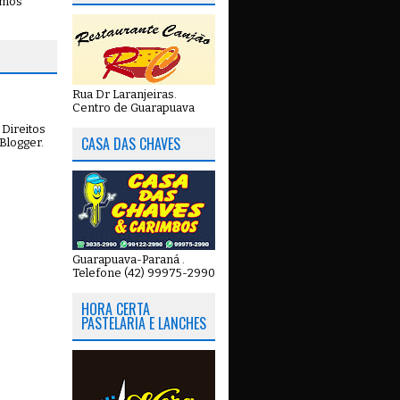
emos
Rua Dr Laranjeiras.
Centro de Guarapuava
Direitos
CASA DAS CHAVES
Blogger
.
Guarapuava-Paraná .
Telefone (42) 99975-2990
HORA CERTA
PASTELARIA E LANCHES