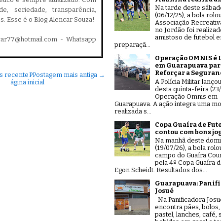
Na tarde deste sábad
ade, seriedade, transparência,
(06/12/25), a bola rolo
es. Esse é o Blog Alencar Souza!
Associação Recreativ
no Jordão foi realiza
amistoso de futebol 
car77@hotmail.com - Whatsapp
preparaçã...
Operação OMNIS é 
em Guarapuava par
Reforçar a Seguran
s recente
P
Postagem mais antiga →
A Polícia Militar lanço
ágina inicial
desta quinta-feira (23/
Operação Omnis em
Guarapuava. A ação integra uma mo
realizada s...
Copa Guaíra de Fut
contou com bons jo
Na manhã deste dom
(19/07/26), a bola rolo
campo do Guaíra Coun
pela 4º Copa Guaíra d
Egon Scheidt. Resultados dos...
Guarapuava: Panif
Josué
Na Panificadora Josu
encontra pães, bolos,
pastel, lanches, café,