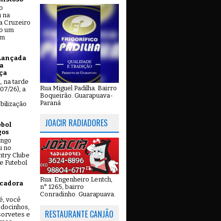
o
u na
a Cruzeiro
do um
em
Lançada
a
ça
u, na tarde
Rua Miguel Padilha. Bairro
07/26), a
Boqueirão. Guarapuava-
Paraná
bilização
JOACIR RADIADORES
ebol
gos
ingo
u no
try Clube
e Futebol
Rua: Engenheiro Lentch,
icadora
n° 1265, bairro
Conradinho. Guarapuava.
é, você
 docinhos,
RESTAURANTE CANJÃO
 sorvetes e