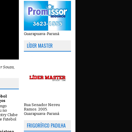
Guarapuava-Paraná
LÍDER MASTER
ar Souza,
ebol
gos
Rua Senador Nereu
ingo
Ramos. 2005.
ou no
Guarapuava-Paraná
try Clube
e Futebol
FRIGORÍFICO PADILHA
mistoso