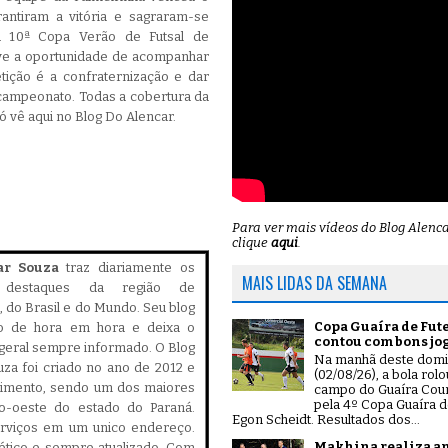
antiram a vitória e sagraram-se
a 10ª Copa Verão de Futsal de
eve a oportunidade de acompanhar
tição é a confraternização e dar
 campeonato. Todas a cobertura da
ó vê aqui no Blog Do Alencar.
Para ver mais vídeos do Blog Alenc
clique
aqui
.
ar Souza
traz diariamente os
MAIS LIDAS DA SEMANA
is destaques da região de
 do Brasil e do Mundo. Seu blog
Copa Guaíra de Fut
do de hora em hora e deixa o
contou com bons jo
geral sempre informado. O Blog
Na manhã deste dom
za foi criado no ano de 2012 e
(02/08/26), a bola rol
cimento, sendo um dos maiores
campo do Guaíra Coun
pela 4º Copa Guaíra d
ro-oeste do estado do Paraná.
Egon Scheidt. Resultados dos...
serviços em um unico endereço.
Makhina realiza a
, ético e sempre atualizado. Com