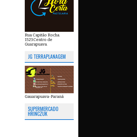
Rua Capitão Rocha.
1523.Centro de
Guarapuava.
JG TERRAPLANAGEM
Gauarapuava-Paraná
SUPERMERCADO
HRINCZUK