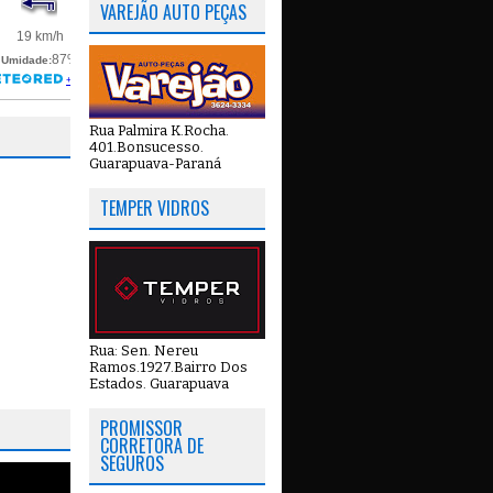
VAREJÃO AUTO PEÇAS
Rua Palmira K.Rocha.
401.Bonsucesso.
Guarapuava-Paraná
TEMPER VIDROS
Rua: Sen. Nereu
Ramos.1927.Bairro Dos
Estados. Guarapuava
PROMISSOR
CORRETORA DE
SEGUROS