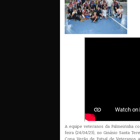
A equipe veteranos da Palmeirinha co
feira (24/04/23), no Ginásio Santa Ter
Copa Verão de Futsal de Veteranos a