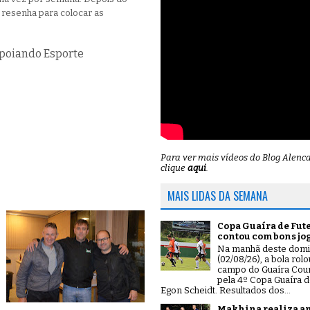
 resenha para colocar as
Apoiando Esporte
Para ver mais vídeos do Blog Alenc
clique
aqui
.
MAIS LIDAS DA SEMANA
Copa Guaíra de Fut
contou com bons jo
Na manhã deste dom
(02/08/26), a bola rol
campo do Guaíra Coun
pela 4º Copa Guaíra d
Egon Scheidt. Resultados dos...
Makhina realiza a