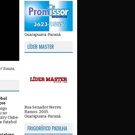
Guarapuava-Paraná
LÍDER MASTER
ar Souza,
ebol
gos
Rua Senador Nereu
ingo
Ramos. 2005.
ou no
Guarapuava-Paraná
try Clube
e Futebol
FRIGORÍFICO PADILHA
mistoso