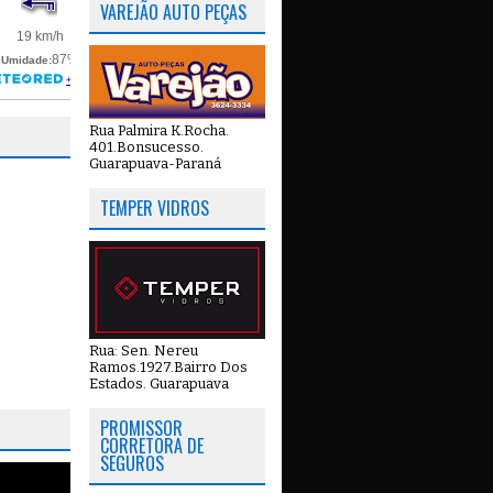
VAREJÃO AUTO PEÇAS
Rua Palmira K.Rocha.
401.Bonsucesso.
Guarapuava-Paraná
TEMPER VIDROS
Rua: Sen. Nereu
Ramos.1927.Bairro Dos
Estados. Guarapuava
PROMISSOR
CORRETORA DE
SEGUROS