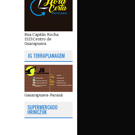
Rua Capitão Rocha.
1523.Centro de
Guarapuava.
JG TERRAPLANAGEM
Gauarapuava-Paraná
SUPERMERCADO
HRINCZUK