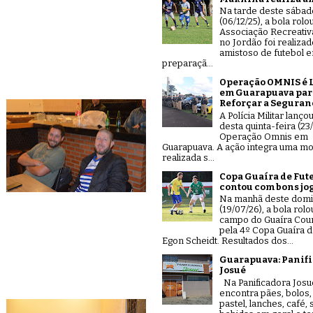
Na tarde deste sábad
(06/12/25), a bola rolo
Associação Recreativ
no Jordão foi realiza
amistoso de futebol 
preparaçã...
Operação OMNIS é 
em Guarapuava par
Reforçar a Seguran
A Polícia Militar lanço
desta quinta-feira (23/
Operação Omnis em
Guarapuava. A ação integra uma mo
realizada s...
Copa Guaíra de Fut
contou com bons jo
Na manhã deste dom
(19/07/26), a bola rolo
campo do Guaíra Coun
pela 4º Copa Guaíra d
Egon Scheidt. Resultados dos...
Guarapuava: Panif
Josué
Na Panificadora Josu
encontra pães, bolos,
pastel, lanches, café,