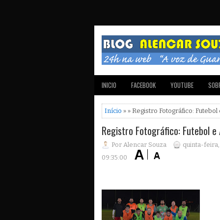
INICIO
FACEBOOK
YOUTUBE
SOBR
Início
» » Registro Fotográfico: Futebo
Registro Fotográfico: Futebol e
Por Alencar Souza
quinta-feira
09:35:00