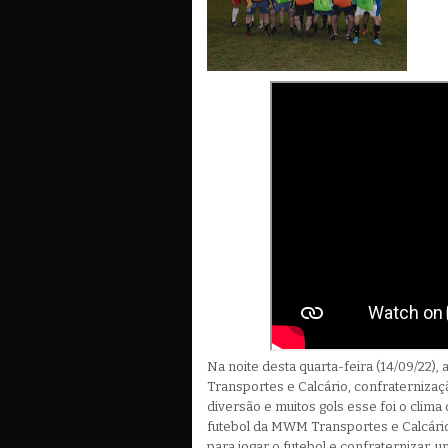
Na noite desta quarta-feira (14/09/22)
Transportes e Calcário, confraternizaçã
diversão e muitos gols esse foi o clim
futebol da MWM Transportes e Calcári
para jogar o futebol e confraternizar,