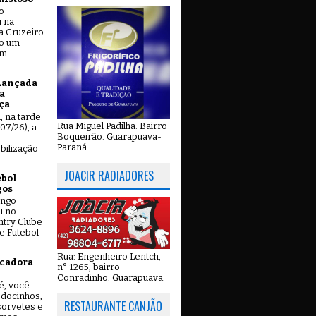
o
u na
a Cruzeiro
do um
em
Lançada
a
ça
u, na tarde
Rua Miguel Padilha. Bairro
07/26), a
Boqueirão. Guarapuava-
Paraná
bilização
JOACIR RADIADORES
ebol
gos
ingo
u no
try Clube
e Futebol
Rua: Engenheiro Lentch,
icadora
n° 1265, bairro
Conradinho. Guarapuava.
é, você
 docinhos,
RESTAURANTE CANJÃO
 sorvetes e