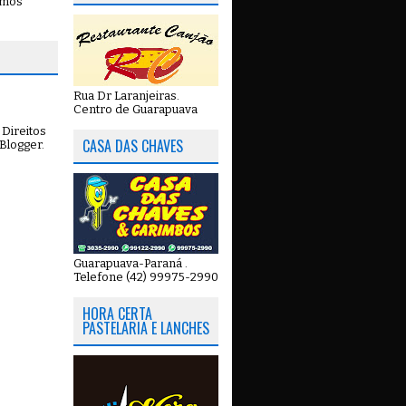
emos
Rua Dr Laranjeiras.
Centro de Guarapuava
Direitos
CASA DAS CHAVES
Blogger
.
Guarapuava-Paraná .
Telefone (42) 99975-2990
HORA CERTA
PASTELARIA E LANCHES