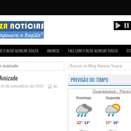
E O BLOG ALENCAR SOUZA
ANUNCIE
FALE COM O BLOG ALENCAR SOUZA
SI
l e Amizade
 Amizade
PREVISÃO DO TEMPO
, 15 de setembro de 2022
às
Guarapuava - Paran