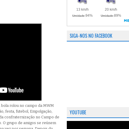
SIGA-NOS NO FACEBOOK
, a bola rolou no campo da MWM
YOUTUBE
o, festa, futebol, Empolgação,
a da confraternização no Campo de
o. O grupo de amigos se reúnem
 uma vez por semana. Depois do