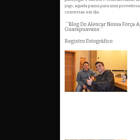
jogo, aquela pausa para uma proveitosa
conversas em dia.
´´Blog Do Alencar Nossa Força 
Guarapuavano ``
Registro Fotográfico: