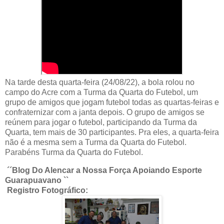
Na tarde desta quarta-feira (24/08/22), a bola rolou no
campo do Acre com a Turma da Quarta do Futebol, um
grupo de amigos que jogam futebol todas as quartas-feiras e
confraternizar com a janta depois. O grupo de amigos se
reúnem para jogar o futebol, participando da Turma da
Quarta, tem mais de 30 participantes. Pra eles, a quarta-feira
não é a mesma sem a Turma da Quarta do Futebol.
Parabéns Turma da Quarta do Futebol.
´´Blog Do Alencar a Nossa Força Apoiando Esporte
Guarapuavano ``
Registro Fotográfico: