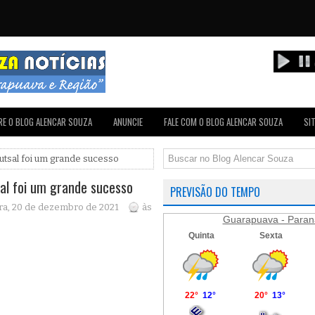
E O BLOG ALENCAR SOUZA
ANUNCIE
FALE COM O BLOG ALENCAR SOUZA
SI
Futsal foi um grande sucesso
sal foi um grande sucesso
PREVISÃO DO TEMPO
ra, 20 de dezembro de 2021
às
Guarapuava - Paran