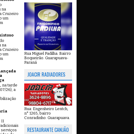
o
u na
a Cruzeiro
do um
em
mistoso
ado
u na
a Cruzeiro
Rua Miguel Padilha. Bairro
do um
Boqueirão. Guarapuava-
em
Paraná
Lançada
JOACIR RADIADORES
a
ça
u, na tarde
07/26), a
bilização
Rua: Engenheiro Lentch,
aria
n° 1265, bairro
Conradinho. Guarapuava.
 II
adicionais
RESTAURANTE CANJÃO
 serviços