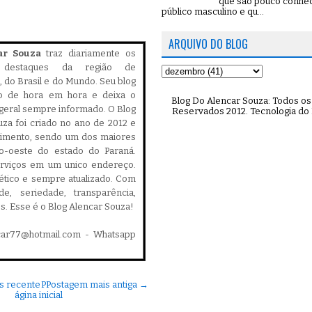
que são pouco conhe
público masculino e qu...
ARQUIVO DO BLOG
ar Souza
traz diariamente os
is destaques da região de
 do Brasil e do Mundo. Seu blog
do de hora em hora e deixa o
Blog Do Alencar Souza: Todos os 
geral sempre informado. O Blog
Reservados 2012. Tecnologia do
za foi criado no ano de 2012 e
cimento, sendo um dos maiores
ro-oeste do estado do Paraná.
serviços em um unico endereço.
, ético e sempre atualizado. Com
ade, seriedade, transparência,
es. Esse é o Blog Alencar Souza!
car77@hotmail.com - Whatsapp
s recente
P
Postagem mais antiga →
ágina inicial