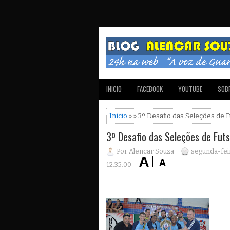
INICIO
FACEBOOK
YOUTUBE
SOBR
Início
» » 3º Desafio das Seleções de 
3º Desafio das Seleções de Fut
Por Alencar Souza
segunda-fei
12:35:00