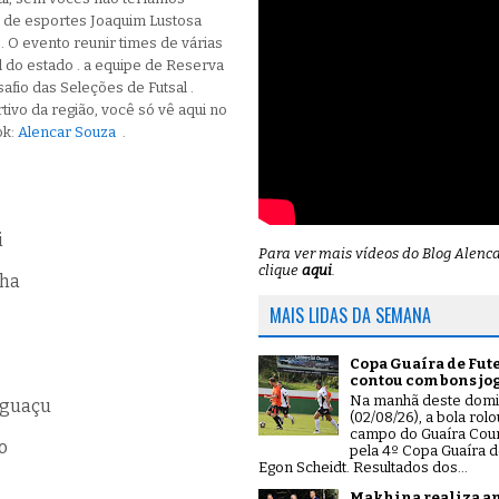
 de esportes Joaquim Lustosa
. O evento reunir times de várias
l do estado . a equipe de Reserva
fio das Seleções de Futsal .
ivo da região, você só vê aqui no
ok:
Alencar Souza
.
i
Para ver mais vídeos do Blog Alenc
clique
aqui
.
nha
MAIS LIDAS DA SEMANA
Copa Guaíra de Fut
contou com bons jo
Na manhã deste dom
Iguaçu
(02/08/26), a bola rol
campo do Guaíra Coun
o
pela 4º Copa Guaíra d
Egon Scheidt. Resultados dos...
Makhina realiza a