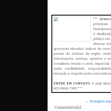
*** Alenc
principa
Guarapuava,
é atualiza
público em 
Alencar Sou
apresenta elevados índices de cres
portais de notícias da região cent
Informações, notícias, opiniões e 
Jornalismo levado a sério, imparcial
muita credibilidade, responsabilid
inovação e respeito pelos seus leitor
ENTRE EM CONTATO:
E-mail alen
(42) 8868-7983 ***
← Postagem mai
Comentário(s):