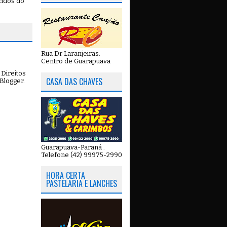
cidos do
Rua Dr Laranjeiras.
Centro de Guarapuava
Direitos
CASA DAS CHAVES
Blogger
.
Guarapuava-Paraná .
Telefone (42) 99975-2990
HORA CERTA
PASTELARIA E LANCHES