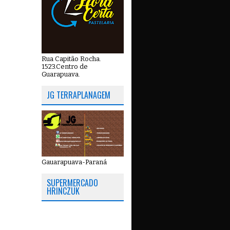
Rua Capitão Rocha.
1523.Centro de
Guarapuava.
JG TERRAPLANAGEM
Gauarapuava-Paraná
SUPERMERCADO
HRINCZUK