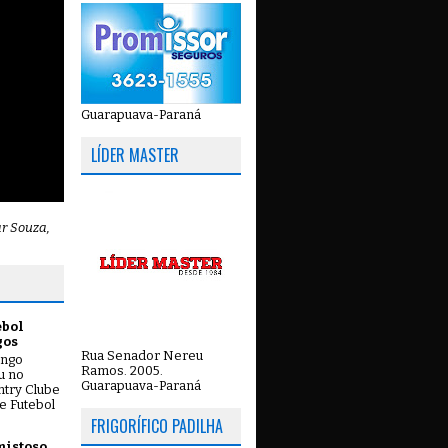
Guarapuava-Paraná
LÍDER MASTER
ar Souza,
ebol
gos
Rua Senador Nereu
ingo
Ramos. 2005.
ou no
Guarapuava-Paraná
try Clube
e Futebol
FRIGORÍFICO PADILHA
mistoso