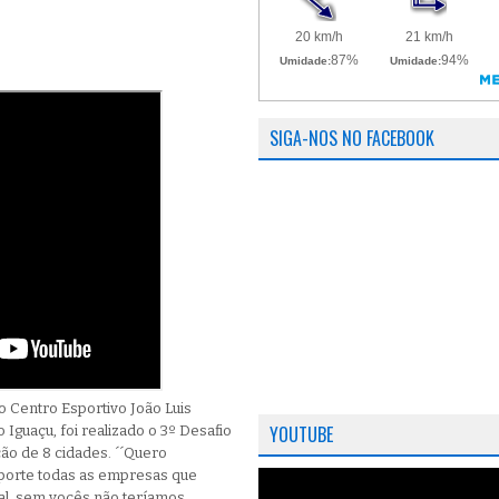
SIGA-NOS NO FACEBOOK
o Centro Esportivo João Luis
YOUTUBE
Iguaçu, foi realizado o 3º Desafio
ção de 8 cidades. ´´Quero
orte todas as empresas que
sal, sem vocês não teríamos