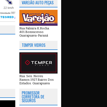
VAREJÃO AUTO PEÇAS
Rua Palmira K.Rocha.
401.Bonsucesso.
Guarapuava-Paraná
TEMPER VIDROS
Rua: Sen. Nereu
Ramos.1927.Bairro Dos
Estados. Guarapuava
PROMISSOR
CORRETORA DE
SEGUROS