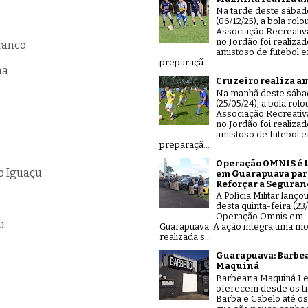
Na tarde deste sábad
(06/12/25), a bola rolo
Associação Recreativ
no Jordão foi realiza
Branco
amistoso de futebol 
preparaçã...
ha
Cruzeiro realiza a
Na manhã deste sáb
(25/05/24), a bola rolo
Associação Recreativ
no Jordão foi realiza
amistoso de futebol 
preparaçã...
Operação OMNIS é 
o Iguaçu
em Guarapuava par
Reforçar a Seguran
A Polícia Militar lanço
desta quinta-feira (23/
Operação Omnis em
u
Guarapuava. A ação integra uma mo
realizada s...
Guarapuava: Barbe
Maquiná
Barbearia Maquiná I e
oferecem desde os tr
Barba e Cabelo até os