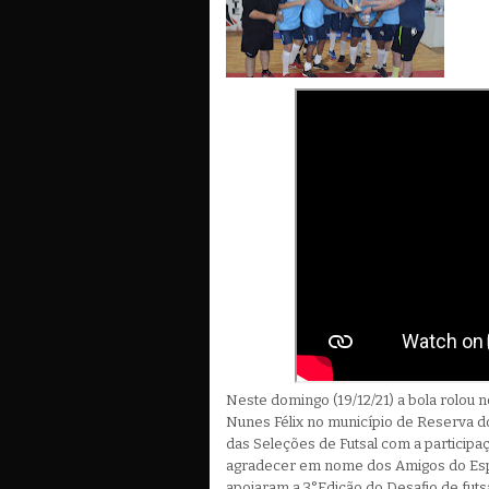
Neste domingo (19/12/21) a bola rolou n
Nunes Félix no município de Reserva do 
das Seleções de Futsal com a participa
agradecer em nome dos Amigos do Esp
apoiaram a 3°Edição do Desafio de fut