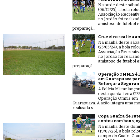
Na tarde deste sábad
(06/12/25), a bola rolo
Associação Recreativ
no Jordão foi realiza
amistoso de futebol 
preparaçã...
Cruzeiro realiza a
Na manhã deste sáb
(25/05/24), a bola rolo
Associação Recreativ
no Jordão foi realiza
amistoso de futebol 
preparaçã...
Operação OMNIS é 
em Guarapuava par
Reforçar a Seguran
A Polícia Militar lanço
desta quinta-feira (23/
Operação Omnis em
Guarapuava. A ação integra uma mo
realizada s...
Copa Guaíra de Fut
contou com bons jo
Na manhã deste dom
(19/07/26), a bola rolo
campo do Guaíra Coun