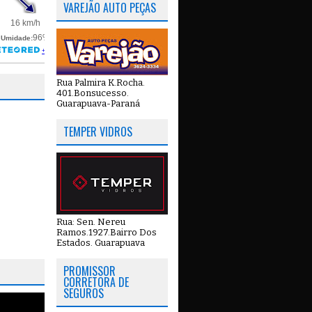
VAREJÃO AUTO PEÇAS
Rua Palmira K.Rocha.
401.Bonsucesso.
Guarapuava-Paraná
TEMPER VIDROS
Rua: Sen. Nereu
Ramos.1927.Bairro Dos
Estados. Guarapuava
PROMISSOR
CORRETORA DE
SEGUROS