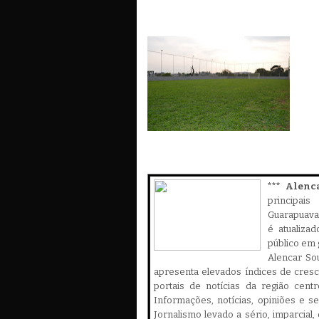
*** Alenc
principa
Guarapuava,
é atualiza
público em 
Alencar Sou
apresenta elevados índices de cres
portais de notícias da região cent
Informações, notícias, opiniões e 
Jornalismo levado a sério, imparcial