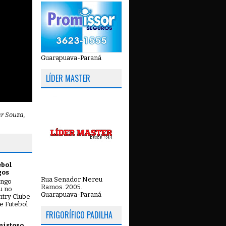
Guarapuava-Paraná
LÍDER MASTER
ar Souza,
ebol
gos
Rua Senador Nereu
ingo
Ramos. 2005.
ou no
Guarapuava-Paraná
try Clube
e Futebol
FRIGORÍFICO PADILHA
mistoso