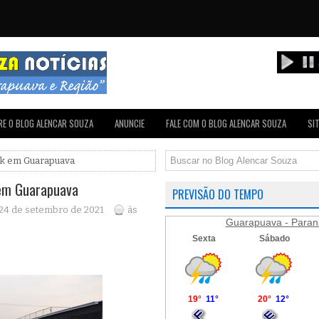
E O BLOG ALENCAR SOUZA
ANUNCIE
FALE COM O BLOG ALENCAR SOUZA
SI
ark em Guarapuava
 em Guarapuava
PREVISÃO DO TEMPO
, 24 de setembro de 2021
às
Guarapuava - Paran