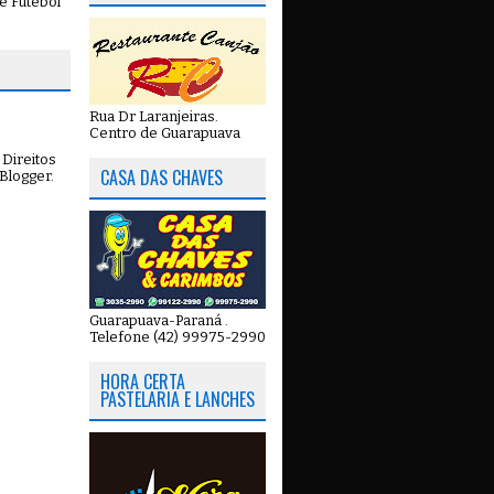
e Futebol
Rua Dr Laranjeiras.
Centro de Guarapuava
Direitos
CASA DAS CHAVES
Blogger
.
Guarapuava-Paraná .
Telefone (42) 99975-2990
HORA CERTA
PASTELARIA E LANCHES