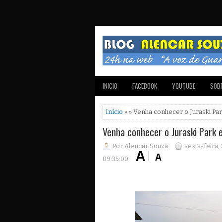
INICIO
FACEBOOK
YOUTUBE
SOBR
Início
» » Venha conhecer o Juraski P
Venha conhecer o Juraski Park
Por Alencar Souza
sexta-feira
09:35:00