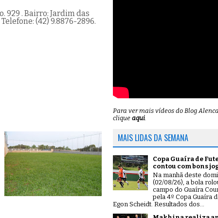
 929 . Bairro: Jardim das
Telefone: (42) 9.8876-2896.
Para ver mais vídeos do Blog Alenc
clique
aqui
.
MAIS LIDAS DA SEMANA
Copa Guaíra de Fut
contou com bons jo
Na manhã deste dom
(02/08/26), a bola rol
campo do Guaíra Coun
pela 4º Copa Guaíra d
Egon Scheidt. Resultados dos...
Makhina realiza a