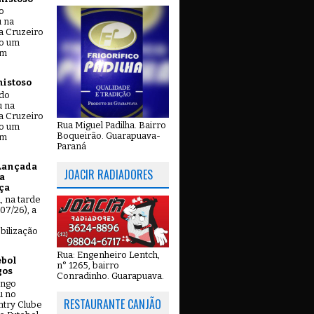
o
u na
a Cruzeiro
do um
em
mistoso
ado
u na
a Cruzeiro
Rua Miguel Padilha. Bairro
do um
Boqueirão. Guarapuava-
em
Paraná
Lançada
JOACIR RADIADORES
a
ça
u, na tarde
07/26), a
bilização
Rua: Engenheiro Lentch,
ebol
n° 1265, bairro
gos
Conradinho. Guarapuava.
ingo
u no
RESTAURANTE CANJÃO
try Clube