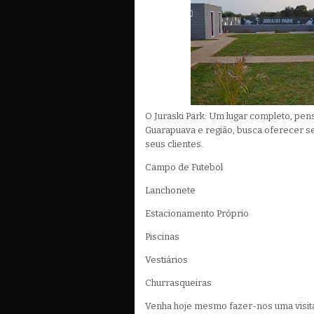
O Juraski Park: Um lugar completo, pen
Guarapuava e região, busca oferecer s
seus clientes.
Campo de Futebol
Lanchonete
Estacionamento Próprio
Piscinas
Vestiários
Churrasqueiras
Venha hoje mesmo fazer-nos uma visita