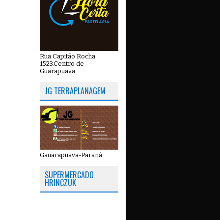
Rua Capitão Rocha.
1523.Centro de
Guarapuava.
JG TERRAPLANAGEM
Gauarapuava-Paraná
SUPERMERCADO
HRINCZUK