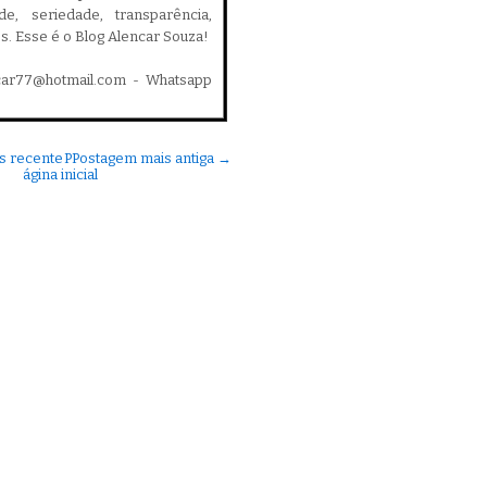
ade, seriedade, transparência,
es. Esse é o Blog Alencar Souza!
car77@hotmail.com - Whatsapp
s recente
P
Postagem mais antiga →
ágina inicial