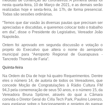
medidas de contenção ao coronavírus. A primeira delas foi
nesta quarta-feira, 10 de Março de 2021, e as demais serão
realizadas hoje e sexta-feira, às 17h, de forma presencial.
Todas são sessões ordinárias.
“Temos que dar vasão às diversas pautas que precisam ser
apreciadas e discutidas, e queremos colocar todo o trabalho
em dia”, disse o Presidente do Legislativo, Vereador João
Napoleão.
Ontem foi aprovado em segunda discussão e votação o
projeto do Executivo que altera o nome do aeroporto
municipal para “Aeroporto Regional de Guarapuava -
Tancredo Thomás de Faria”.
Quinta-feira
Na Ordem do Dia de hoje há quatro Requerimentos. Dentre
eles o número 14, de autoria de todos os Vereadores, que
concede Moção de Congratulações à Rádio Cultura FM
94,3 pela comemoração de seus 50 anos, e o número 15, da
Vereadora Bruna Spitzner, através do qual a Câmara
convida o Diretor Geral do Cilla Tech Park, Paulino Lorenzo,
para explanar sobre o funcionamento e projetos do parque