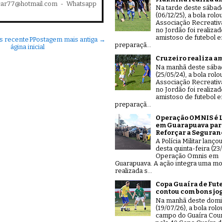
car77@hotmail.com - Whatsapp
Na tarde deste sábad
(06/12/25), a bola rolo
Associação Recreativ
no Jordão foi realiza
amistoso de futebol 
s recente
P
Postagem mais antiga →
preparaçã...
ágina inicial
Cruzeiro realiza a
Na manhã deste sáb
(25/05/24), a bola rolo
Associação Recreativ
no Jordão foi realiza
amistoso de futebol 
preparaçã...
Operação OMNIS é 
em Guarapuava par
Reforçar a Seguran
A Polícia Militar lanço
desta quinta-feira (23/
Operação Omnis em
Guarapuava. A ação integra uma mo
realizada s...
Copa Guaíra de Fut
contou com bons jo
Na manhã deste dom
(19/07/26), a bola rolo
campo do Guaíra Coun