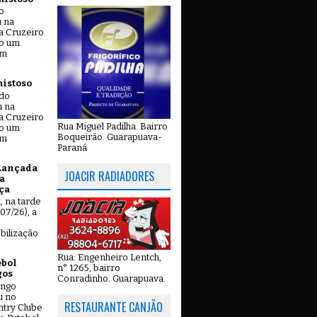
o
u na
a Cruzeiro
do um
em
mistoso
ado
u na
a Cruzeiro
Rua Miguel Padilha. Bairro
do um
Boqueirão. Guarapuava-
em
Paraná
Lançada
JOACIR RADIADORES
a
ça
u, na tarde
07/26), a
bilização
Rua: Engenheiro Lentch,
ebol
n° 1265, bairro
gos
Conradinho. Guarapuava.
ingo
u no
RESTAURANTE CANJÃO
try Clube