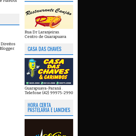
e Futebol
Rua Dr Laranjeiras.
Centro de Guarapuava
Direitos
CASA DAS CHAVES
Blogger
.
Guarapuava-Paraná .
Telefone (42) 99975-2990
HORA CERTA
PASTELARIA E LANCHES