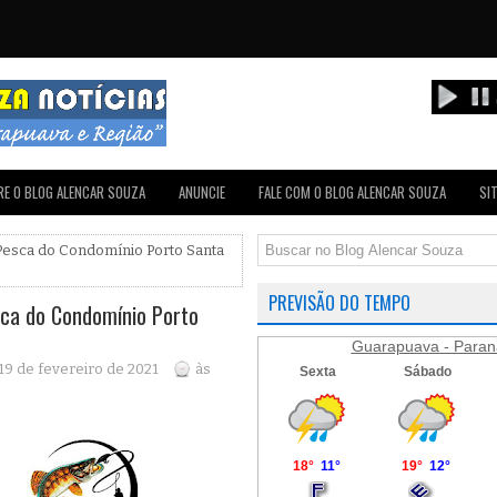
E O BLOG ALENCAR SOUZA
ANUNCIE
FALE COM O BLOG ALENCAR SOUZA
SI
Pesca do Condomínio Porto Santa
PREVISÃO DO TEMPO
ca do Condomínio Porto
Guarapuava - Paran
 19 de fevereiro de 2021
às