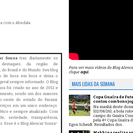
va com o Abedala.
ar Souza
traz diariamente os
is destaques da região de
Para ver mais vídeos do Blog Alenc
 do Brasil e do Mundo. Seu blog
clique
aqui
.
do de hora em hora e deixa o
geral sempre informado. O Blog
MAIS LIDAS DA SEMANA
za foi criado no ano de 2012 e
cimento, sendo um dos maiores
Copa Guaíra de Fut
ro-oeste do estado do Paraná.
contou com bons jo
serviços em um unico endereço.
Na manhã deste dom
(02/08/26), a bola rol
, ético e sempre atualizado. Com
campo do Guaíra Coun
ade, seriedade, transparência,
pela 4º Copa Guaíra d
es. Esse é o Blog Alencar Souza!
Egon Scheidt. Resultados dos...
Makhina realiza a