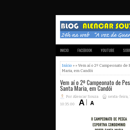
INICIO
FACEBOOK
YOUTUBE
SOBR
Início
» » Vem aí o 2º Campeonato de 
Maria, em Candói
Vem aí o 2º Campeonato de Pes
Santa Maria, em Candói
Por Alencar Souza
sexta-feira,
10:35:00