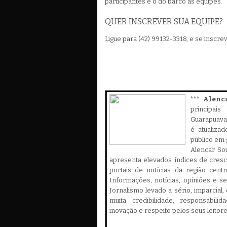
participantes e o do barco ás equipes.
QUER INSCREVER SUA EQUIPE?
Ligue para (42) 99132-3318, e se inscre
*** Alenc
principa
Guarapuava,
é atualiza
público em 
Alencar Sou
apresenta elevados índices de cres
portais de notícias da região cent
Informações, notícias, opiniões e 
Jornalismo levado a sério, imparcial
muita credibilidade, responsabilid
inovação e respeito pelos seus leitor