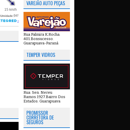
VAREJÃO AUTO PEÇAS
Rua Palmira K.Rocha.
401.Bonsucesso.
Guarapuava-Paraná
TEMPER VIDROS
Rua: Sen. Nereu
Ramos.1927.Bairro Dos
Estados. Guarapuava
PROMISSOR
CORRETORA DE
SEGUROS