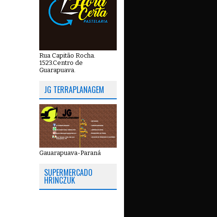
Rua Capitão Rocha.
1523.Centro de
Guarapuava.
JG TERRAPLANAGEM
Gauarapuava-Paraná
SUPERMERCADO
HRINCZUK