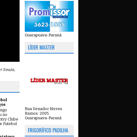
Guarapuava-Paraná
LÍDER MASTER
ar Souza,
ebol
gos
Rua Senador Nereu
ingo
Ramos. 2005.
ou no
Guarapuava-Paraná
try Clube
e Futebol
FRIGORÍFICO PADILHA
mistoso