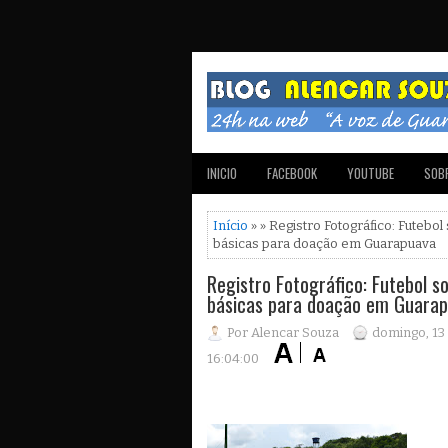
INICIO
FACEBOOK
YOUTUBE
SOBR
Início
» » Registro Fotográfico: Futebol
básicas para doação em Guarapuava
Registro Fotográfico: Futebol s
básicas para doação em Guara
Por Alencar Souza
domingo, 13
16:04:00