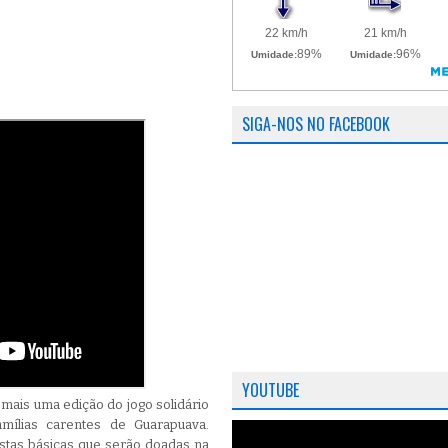
SIGA-NOS NO FACEBOOK
YOUTUBE
mais uma edição do jogo solidário
amílias carentes de Guarapuava.
stas básicas que serão doadas na