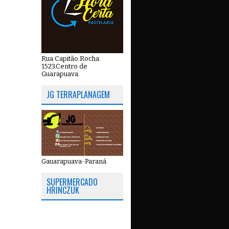
Rua Capitão Rocha.
1523.Centro de
Guarapuava.
JG TERRAPLANAGEM
Gauarapuava-Paraná
SUPERMERCADO
HRINCZUK