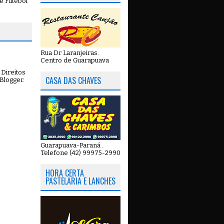
e Futebol
Rua Dr Laranjeiras.
Centro de Guarapuava
Direitos
CASA DAS CHAVES
Blogger
.
Guarapuava-Paraná .
Telefone (42) 99975-2990
HORA CERTA
PASTELARIA E LANCHES