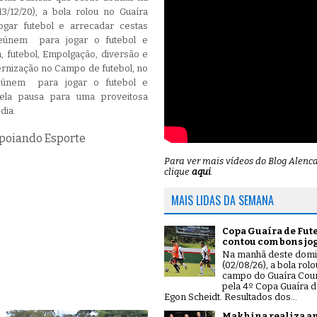
/12/20), a bola rolou no Guaíra
ogar futebol e arrecadar cestas
eúnem para jogar o futebol e
a, futebol, Empolgação, diversão e
ternização no Campo de futebol, no
únem para jogar o futebol e
uela pausa para uma proveitosa
rsas em dia.
Apoiando Esporte
Para ver mais vídeos do Blog Alenc
clique
aqui
.
MAIS LIDAS DA SEMANA
Copa Guaíra de Fut
contou com bons jo
Na manhã deste dom
(02/08/26), a bola rol
campo do Guaíra Coun
pela 4º Copa Guaíra d
Egon Scheidt. Resultados dos...
Makhina realiza a