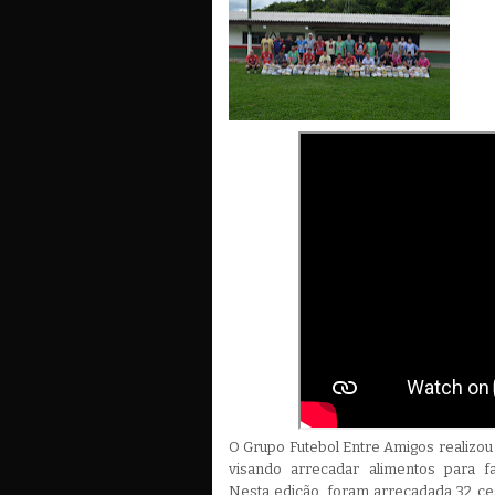
O Grupo Futebol Entre Amigos realizou 
visando arrecadar alimentos para f
Nesta edição, foram arrecadada 32 ce