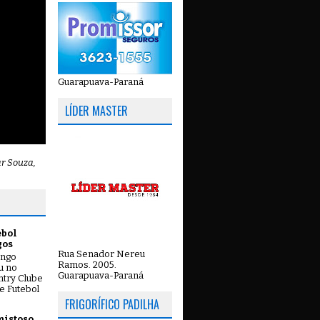
Guarapuava-Paraná
LÍDER MASTER
ar Souza,
ebol
gos
Rua Senador Nereu
ingo
Ramos. 2005.
ou no
Guarapuava-Paraná
try Clube
e Futebol
FRIGORÍFICO PADILHA
mistoso