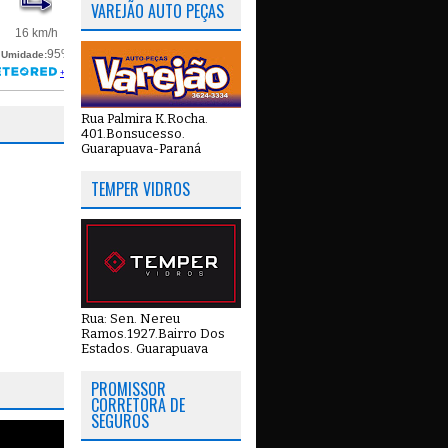
VAREJÃO AUTO PEÇAS
Rua Palmira K.Rocha.
401.Bonsucesso.
Guarapuava-Paraná
TEMPER VIDROS
Rua: Sen. Nereu
Ramos.1927.Bairro Dos
Estados. Guarapuava
PROMISSOR
CORRETORA DE
SEGUROS