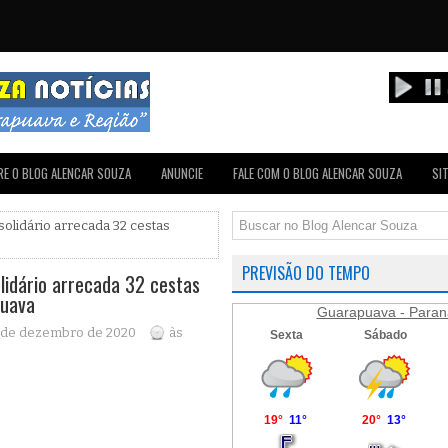
E O BLOG ALENCAR SOUZA
ANUNCIE
FALE COM O BLOG ALENCAR SOUZA
SI
 solidário arrecada 32 cestas
PREVISÃO DO TEMPO
olidário arrecada 32 cestas
puava
Guarapuava - Paran
 de dezembro de 2020
às