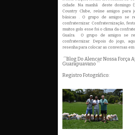
cidade. Na manhã deste domingo (13
Country Clube, reúne amigos para j
básicas . O grupo de amigos se r
confraternizar. Confraternização, fest
muitos gols esse foi o clima da confra
Guaíra. O grupo de amigos se re
confraternizar. Depois do jogo, aq
resenha para colocar as conve
´´Blog Do Alencar Nossa Força 
Guarapuavano ``
Registro Fotográfico: