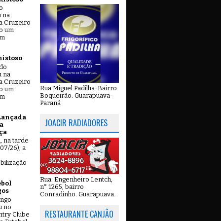
o
u na
a Cruzeiro
do um
em
mistoso
ado
u na
a Cruzeiro
Rua Miguel Padilha. Bairro
do um
Boqueirão. Guarapuava-
em
Paraná
Lançada
JOACIR RADIADORES
a
ça
u, na tarde
07/26), a
bilização
Rua: Engenheiro Lentch,
ebol
n° 1265, bairro
gos
Conradinho. Guarapuava.
ingo
u no
RESTAURANTE CANJÃO
try Clube