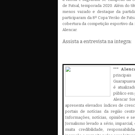
de Futsal, temporada 2020. Além do títu
menos vazado e destaque da partida
participaram da 8ª Copa Verão de Futsa
cobertura da competição esportivo da r
Alencar.
Assista a entrevista na integra:
*** Alenc
principa
Guarapuava,
é atualiza
público em 
Alencar Sou
apresenta elevados índices de cres
portais de notícias da região cent
Informações, notícias, opiniões e 
Jornalismo levado a sério, imparcial
muita credibilidade, responsabilid