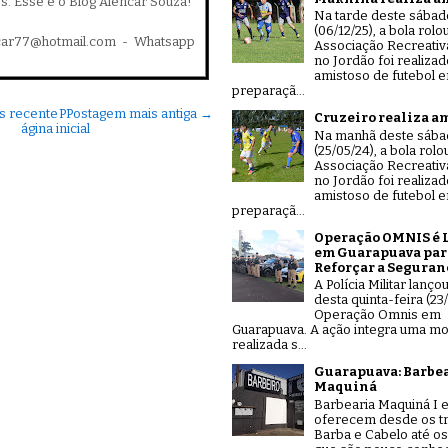
es. Esse é o Blog Alencar Souza!
Na tarde deste sábad
(06/12/25), a bola rolo
car77@hotmail.com - Whatsapp
Associação Recreativ
no Jordão foi realiza
amistoso de futebol 
preparaçã...
s recente
P
Postagem mais antiga →
Cruzeiro realiza a
ágina inicial
Na manhã deste sáb
(25/05/24), a bola rolo
Associação Recreativ
no Jordão foi realiza
amistoso de futebol 
preparaçã...
Operação OMNIS é 
em Guarapuava par
Reforçar a Seguran
A Polícia Militar lanço
desta quinta-feira (23/
Operação Omnis em
Guarapuava. A ação integra uma mo
realizada s...
Guarapuava: Barbe
Maquiná
Barbearia Maquiná I e
oferecem desde os tr
Barba e Cabelo até os