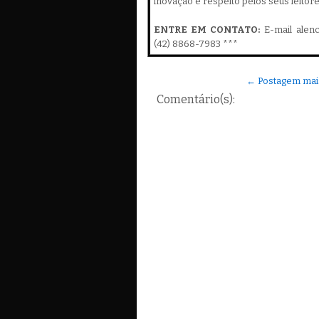
inovação e respeito pelos seus leitor
ENTRE EM CONTATO:
E-mail alen
(42) 8868-7983 ***
← Postagem mai
Comentário(s):