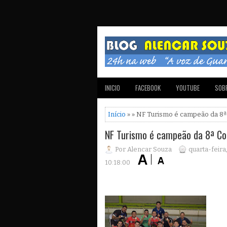
INICIO
FACEBOOK
YOUTUBE
SOBR
Início
» » NF Turismo é campeão da 8ª
NF Turismo é campeão da 8ª Co
Por Alencar Souza
quarta-feir
10:18:00