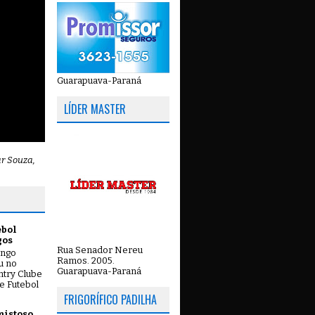
Guarapuava-Paraná
LÍDER MASTER
ar Souza,
ebol
gos
Rua Senador Nereu
ingo
Ramos. 2005.
ou no
Guarapuava-Paraná
try Clube
e Futebol
FRIGORÍFICO PADILHA
mistoso