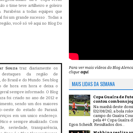
lo o time teve artilheiro e goleiro
. Parabéns a todas equipes que
l foi um grande sucesso . Todas a
egião, você só vê aqui no Blog Do
Para ver mais vídeos do Blog Alenc
ar Souza
traz diariamente os
clique
aqui
.
is destaques da região de
 do Brasil e do Mundo. Seu blog
MAIS LIDAS DA SEMANA
do de hora em hora e deixa o
geral sempre informado. O Blog
Copa Guaíra de Fut
za foi criado no ano de 2012 e
contou com bons jo
cimento, sendo um dos maiores
Na manhã deste dom
ro-oeste do estado do Paraná.
(02/08/26), a bola rol
campo do Guaíra Coun
serviços em um unico endereço.
pela 4º Copa Guaíra d
, ético e sempre atualizado. Com
Egon Scheidt. Resultados dos...
ade, seriedade, transparência,
Makhina realiza a