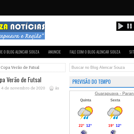
E O BLOG ALENCAR SOUZA
ANUNCIE
FALE COM O BLOG ALENCAR SOUZA
SI
 Copa Verão de Futsal
pa Verão de Futsal
PREVISÃO DO TEMPO
a, 4 de novembro de 2020
às
Guarapuava - Paran