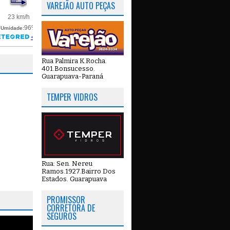
VAREJÃO AUTO PEÇAS
Rua Palmira K.Rocha.
401.Bonsucesso.
Guarapuava-Paraná
TEMPER VIDROS
Rua: Sen. Nereu
Ramos.1927.Bairro Dos
Estados. Guarapuava
PROMISSOR
CORRETORA DE
SEGUROS