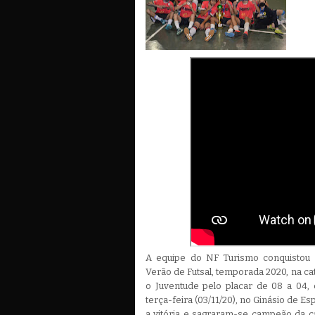
A equipe do NF Turismo conquistou 
Verão de Futsal, temporada 2020, na ca
o Juventude pelo placar de 08 a 04, 
terça-feira (03/11/20), no Ginásio de E
a vitória e sagraram-se campeão da c