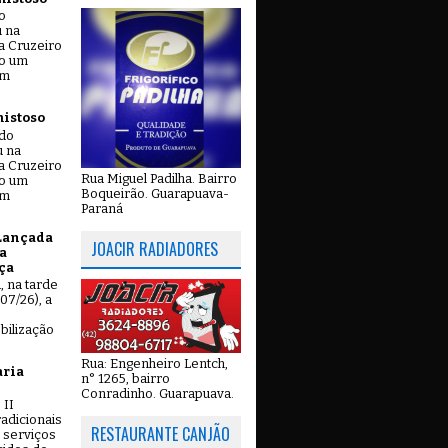
o
u na
a Cruzeiro
do um
em
mistoso
ado
u na
a Cruzeiro
Rua Miguel Padilha. Bairro
do um
Boqueirão. Guarapuava-
em
Paraná
Lançada
JOACIR RADIADORES
a
ça
u, na tarde
07/26), a
bilização
Rua: Engenheiro Lentch,
aria
n° 1265, bairro
Conradinho. Guarapuava.
 II
adicionais
RESTAURANTE CANJÃO
 serviços