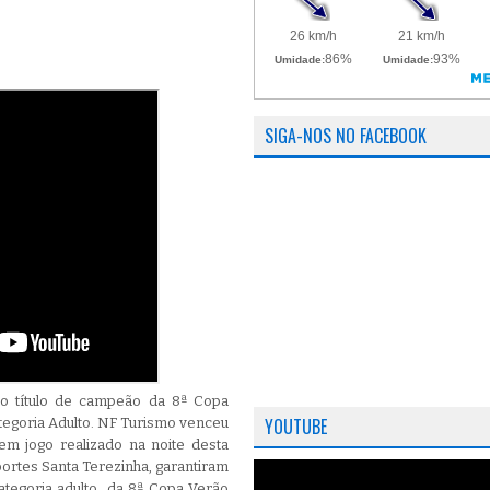
SIGA-NOS NO FACEBOOK
o título de campeão da 8ª Copa
YOUTUBE
tegoria Adulto. NF Turismo venceu
em jogo realizado na noite desta
sportes Santa Terezinha, garantiram
ategoria adulto da 8ª Copa Verão