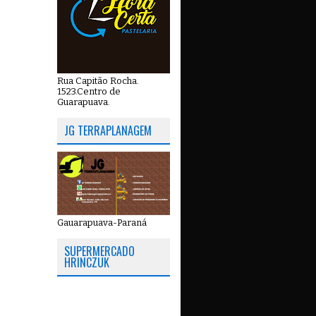
Rua Capitão Rocha.
1523.Centro de
Guarapuava.
JG TERRAPLANAGEM
Gauarapuava-Paraná
SUPERMERCADO
HRINCZUK