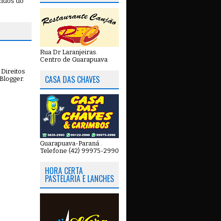
cidos do
Rua Dr Laranjeiras.
Centro de Guarapuava
Direitos
CASA DAS CHAVES
Blogger
.
Guarapuava-Paraná .
Telefone (42) 99975-2990
HORA CERTA
PASTELARIA E LANCHES