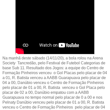
Na manhã deste sábado (14/11/20), a bola rolou na Arena
Society Tancredão, pelo Festival de Futebol Categorias de
base Sub 11. Resultado dos Jogos: a equipe do Centro de
Formação Pinheiros venceu o Gol Placas pelo placar de 04
a 01, R. Batista venceu a AABB Guarapuava pelo placar de
04 a 00, Danúbio venceu o Centro de Formação Pinheiros
pelo placar de 01 a 00, R. Batista venceu o Gol Placa pelo
placar de 02 a 00, Danúbio empatou com a AABB
Guarapuava no tempo normal pelo placar de 0 a 00 e nos
Pelnaty Danúbio venceu pelo placar de 01 a 00, R. Batista
venceu o Centro de Formação Pinheiros pelo placar de 04