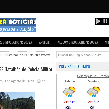
E O BLOG ALENCAR SOUZA
ANUNCIE
FALE COM O BLOG ALENCAR SOUZA
SI
 16º Batalhão de Polícia Militar tem
PREVISÃO DO TEMPO
º Batalhão de Polícia Militar
Guarapuava - Paran
a, 3 de agosto de 2020
às