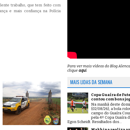
lente trabalho, que tem feito com
nça e mais confiança na Polícia
Para ver mais vídeos do Blog Alenc
clique
aqui
.
MAIS LIDAS DA SEMANA
Copa Guaíra de Fut
contou com bons jo
Na manhã deste dom
(02/08/26), a bola rol
campo do Guaíra Coun
pela 4º Copa Guaíra d
Egon Scheidt. Resultados dos...
Makhina realiza a