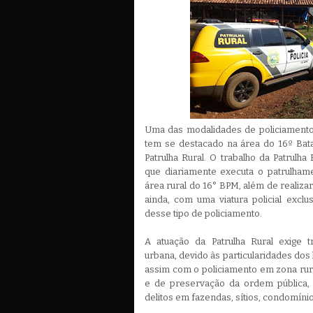
Uma das modalidades de policiamento d
tem se destacado na área do 16º Batalh
Patrulha Rural. O trabalho da Patrulha
que diariamente executa o patrulham
área rural do 16° BPM, além de realizar
ainda, com uma viatura policial exclu
desse tipo de policiamento.
A atuação da Patrulha Rural exige 
urbana, devido às particularidades dos
assim com o policiamento em zona rura
e de preservação da ordem pública, 
delitos em fazendas, sítios, condomíni