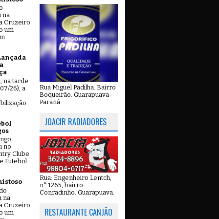
o
u na
a Cruzeiro
do um
em
Lançada
a
ça
u, na tarde
Rua Miguel Padilha. Bairro
07/26), a
Boqueirão. Guarapuava-
Paraná
bilização
JOACIR RADIADORES
ebol
gos
ingo
u no
try Clube
e Futebol
Rua: Engenheiro Lentch,
mistoso
n° 1265, bairro
ado
Conradinho. Guarapuava.
u na
a Cruzeiro
RESTAURANTE CANJÃO
do um