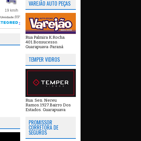
VAREJÃO AUTO PEÇAS
Rua Palmira K.Rocha.
401.Bonsucesso.
Guarapuava-Paraná
TEMPER VIDROS
Rua: Sen. Nereu
Ramos.1927.Bairro Dos
Estados. Guarapuava
PROMISSOR
CORRETORA DE
SEGUROS