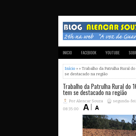
INICIO
FACEBOOK
YOUTUBE
SOBR
Início
» » Trabalho da Patrulha Rural do
se destacado na região
Trabalho da Patrulha Rural do 16
tem se destacado na região
Por Alencar Souza
segunda-feir
08:35:00