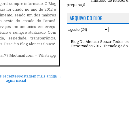
amistoso de futebol 
geral sempre informado. O Blog
preparaçã...
za foi criado no ano de 2012 e
cimento, sendo um dos maiores
ARQUIVO DO BLOG
ro-oeste do estado do Paraná.
serviços em um unico endereço.
, ético e sempre atualizado. Com
ade, seriedade, transparência,
Blog Do Alencar Souza: Todos os 
es. Esse é o Blog Alencar Souza!
Reservados 2012. Tecnologia do
car77@hotmail.com - Whatsapp
s recente
P
Postagem mais antiga →
ágina inicial