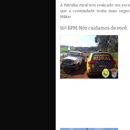
A Patrulha rural tem realizado um exce
que a comunidade tenha mais segura
Militar.
16º BPM. Nós cuidamos de você.