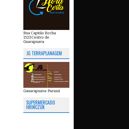
Rua Capitão Rocha.
1523.Centro de
Guarapuava.
JG TERRAPLANAGEM
Gauarapuava-Paraná
SUPERMERCADO
HRINCZUK