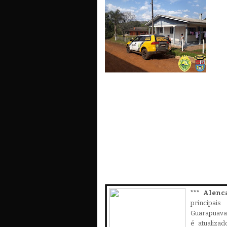
*** Alenc
principa
Guarapuava,
é atualiza