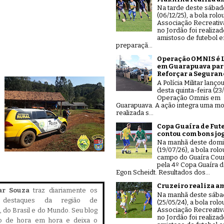
Na tarde deste sábad
(06/12/25), a bola rolo
Associação Recreativ
no Jordão foi realiza
amistoso de futebol 
preparaçã...
Operação OMNIS é 
em Guarapuava par
Reforçar a Seguran
A Polícia Militar lanço
desta quinta-feira (23/
Operação Omnis em
Guarapuava. A ação integra uma mo
realizada s...
Copa Guaíra de Fut
contou com bons jo
Na manhã deste dom
(19/07/26), a bola rolo
campo do Guaíra Coun
pela 4º Copa Guaíra d
Egon Scheidt. Resultados dos...
Cruzeiro realiza a
ar Souza
traz diariamente os
Na manhã deste sáb
is destaques da região de
(25/05/24), a bola rolo
Associação Recreativ
 do Brasil e do Mundo. Seu blog
no Jordão foi realiza
do de hora em hora e deixa o