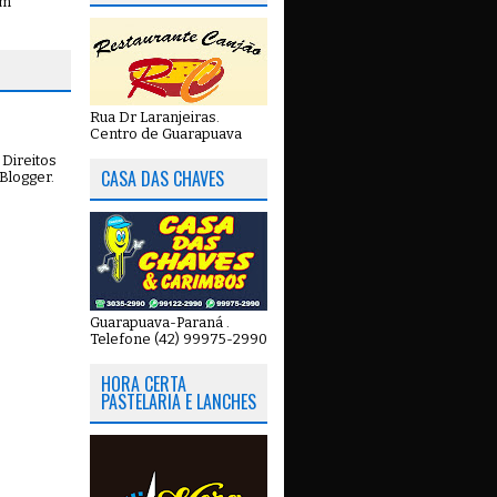
em
Rua Dr Laranjeiras.
Centro de Guarapuava
Direitos
CASA DAS CHAVES
Blogger
.
Guarapuava-Paraná .
Telefone (42) 99975-2990
HORA CERTA
PASTELARIA E LANCHES