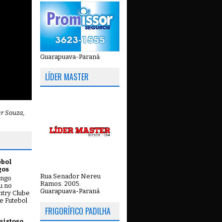
Guarapuava-Paraná
LÍDER MASTER
ar Souza,
ebol
gos
Rua Senador Nereu
ingo
Ramos. 2005.
ou no
Guarapuava-Paraná
try Clube
e Futebol
FRIGORÍFICO PADILHA
mistoso