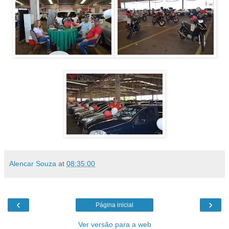
Alencar Souza
at
08:35:00
‹
›
Página inicial
Ver versão para a web