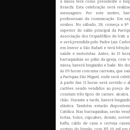
a missa terá como presidente o bis
Braschi. Esta celebração será realiz
mensageiro. Por este motivo, ha
profissionais da comunicação. Em se
sonhos. No sábado, 28, começa a 8ª
superior do salão principal da Paró
Associação dos Orquidófilos de Irati. a
e será presidida pelo Padre Luiz Carlos
em louvor a São Rafael e terá bênção 
saúde e motoristas. Antes, às 15 hor
barraquinhas no pátio da igreja, com 
missa, haverá binguinho e baile. No 
às 09 horas com uma carreata, que sair
a Paróquia São Miguel, onde será cele
A partir das 11 horas será servido o
cartões sendo vendidos ao preço de
constam três tipos de carnes: alcatra,
chão.
Durante a tarde, haverá binguin
elástica. Também estarão disponíve
Católica. Nas barraquinhas, serão vend
tortas, bolos, cupcakes, donuts, sorvet
kafta, caldo de cana e cerveja casei
sorteio do bingão, com R$ 10 mil em 