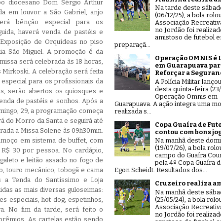
po diocesano Dom Sérgio Arthur
Na tarde deste sábad
ada em louvor a São Gabriel, anjo
(06/12/25), a bola rolo
verá bênção especial para os
Associação Recreativ
no Jordão foi realiza
guida, haverá venda de pastéis e
amistoso de futebol 
 Exposição de Orquídeas no piso
preparaçã...
quia São Miguel. A promoção é da
Operação OMNIS é 
 missa será celebrada às 18 horas,
em Guarapuava par
 Mirkoski. A celebração será feita
Reforçar a Seguran
especial para os profissionais da
A Polícia Militar lanço
desta quinta-feira (23/
as, serão abertos os quiosques e
Operação Omnis em
venda de pastéis e sonhos. Após a
Guarapuava. A ação integra uma mo
domingo, 29, a programação começa
realizada s...
á do Morro da Santa e seguirá até
Copa Guaíra de Fut
brada a Missa Solene às 09h30min.
contou com bons jo
 almoço em sistema de buffet, com
Na manhã deste dom
(19/07/26), a bola rolo
 R$ 30 por pessoa. No cardápio,
campo do Guaíra Coun
 galeto e leitão assado no fogo de
pela 4º Copa Guaíra d
ho, touro mecânico, tobogã e cama
Egon Scheidt. Resultados dos...
is a Tenda do Santíssimo e Loja
Cruzeiro realiza a
idas as mais diversas guloseimas:
Na manhã deste sáb
(25/05/24), a bola rolo
es especiais, hot dog, espetinhos,
Associação Recreativ
ra. No fim da tarde, será feito o
no Jordão foi realiza
prêmios. As cartelas estão sendo