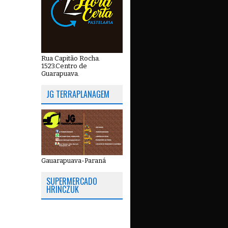
Rua Capitão Rocha.
1523.Centro de
Guarapuava.
JG TERRAPLANAGEM
Gauarapuava-Paraná
SUPERMERCADO
HRINCZUK