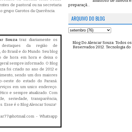
amistoso de futebol 
preparaçã...
ntes de pastoral ou na secretaria
do grupo Garotos da Querência.
ARQUIVO DO BLOG
ar Souza
traz diariamente os
Blog Do Alencar Souza: Todos os 
is destaques da região de
Reservados 2012. Tecnologia do
 do Brasil e do Mundo. Seu blog
do de hora em hora e deixa o
geral sempre informado. O Blog
za foi criado no ano de 2012 e
cimento, sendo um dos maiores
ro-oeste do estado do Paraná.
serviços em um unico endereço.
, ético e sempre atualizado. Com
ade, seriedade, transparência,
es. Esse é o Blog Alencar Souza!
car77@hotmail.com - Whatsapp