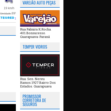
VAREJÃO AUTO PEÇAS
Rua Palmira K.Rocha.
401.Bonsucesso.
Guarapuava-Paraná
TEMPER VIDROS
Rua: Sen. Nereu
Ramos.1927.Bairro Dos
Estados. Guarapuava
PROMISSOR
CORRETORA DE
SEGUROS