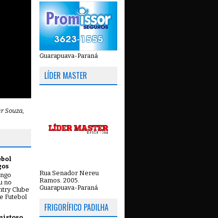
Guarapuava-Paraná
LÍDER MASTER
ar Souza,
ebol
gos
Rua Senador Nereu
ingo
Ramos. 2005.
ou no
Guarapuava-Paraná
try Clube
e Futebol
FRIGORÍFICO PADILHA
mistoso