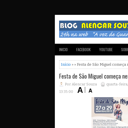
INICIO
FACEBOOK
YOUTUBE
SOBR
Início
» » Festa de São Miguel começa ne
Festa de São Miguel começa nest
Por Alencar Souza
quarta-feira
13:35:00