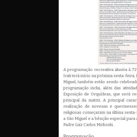
A programação recreativa alusiva à 72
Irati terá início na próxima sexta-feira
Miguel, também estão sendo celebrado
programação inclui, além das atividad
Exposição de Orquídeas, que será rea
principal da matriz. A principal cara
realização de novenas e quermesses
religiosas começaram na última sexta-
a São Miguel e a bênção especial para 
Padre Luiz Carlos Mirkoski.
Programação