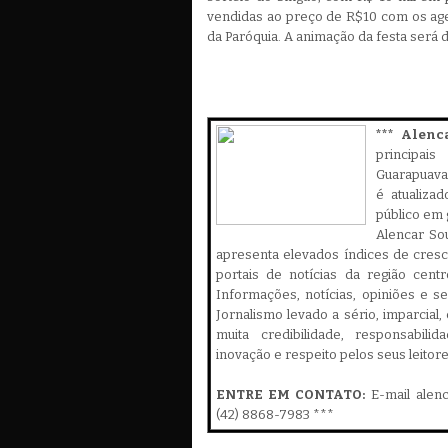
vendidas ao preço de R$10 com os age
da Paróquia. A animação da festa será 
*** Alenc
principa
Guarapuava,
é atualiza
público em 
Alencar Sou
apresenta elevados índices de cres
portais de notícias da região cent
Informações, notícias, opiniões e 
Jornalismo levado a sério, imparcial
muita credibilidade, responsabilid
inovação e respeito pelos seus leitor
ENTRE EM CONTATO:
E-mail alen
(42) 8868-7983 ***