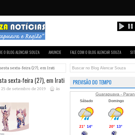
E O BLOG ALENCAR SOUZA
ANUNCIE
FALE COM O BLOG ALENCAR SOUZA
SI
sta sexta-feira (27), em Irati
a sexta-feira (27), em Irati
PREVISÃO DO TEMPO
, 25 de setembro de 2019
às
Guarapuava - Paran