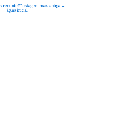
s recente
P
Postagem mais antiga →
ágina inicial