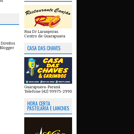
em
Rua Dr Laranjeiras.
Centro de Guarapuava
Direitos
CASA DAS CHAVES
Blogger
.
Guarapuava-Paraná .
Telefone (42) 99975-2990
HORA CERTA
PASTELARIA E LANCHES