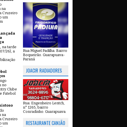
o
u na
a Cruzeiro
do um
em
Lançada
a
ça
u, na tarde
Rua Miguel Padilha. Bairro
07/26), a
Boqueirão. Guarapuava-
Paraná
bilização
JOACIR RADIADORES
ebol
gos
ingo
u no
try Clube
e Futebol
Rua: Engenheiro Lentch,
mistoso
n° 1265, bairro
ado
Conradinho. Guarapuava.
u na
a Cruzeiro
RESTAURANTE CANJÃO
do um