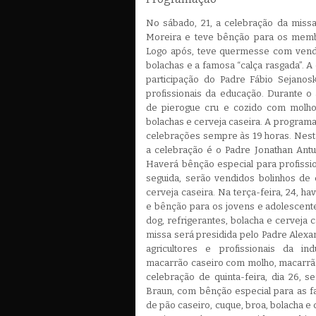
No sábado, 21, a celebração da missa
Moreira e teve bênção para os memb
Logo após, teve quermesse com venda
bolachas e a famosa “calça rasgada”. A
participação do Padre Fábio Sejanos
profissionais da educação. Durante 
de pierogue cru e cozido com molho.
bolachas e cerveja caseira. A progra
celebrações sempre às 19 horas. Nest
a celebração é o Padre Jonathan Antu
Haverá bênção especial para profissi
seguida, serão vendidos bolinhos de 
cerveja caseira. Na terça-feira, 24, h
e bênção para os jovens e adolescent
dog, refrigerantes, bolacha e cerveja ca
missa será presidida pelo Padre Alex
agricultores e profissionais da in
macarrão caseiro com molho, macarrão 
celebração de quinta-feira, dia 26, 
Braun, com bênção especial para as f
de pão caseiro, cuque, broa, bolacha e c