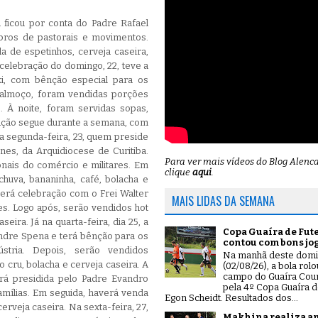
 ficou por conta do Padre Rafael
ros de pastorais e movimentos.
 de espetinhos, cerveja caseira,
 celebração do domingo, 22, teve a
ki, com bênção especial para os
o almoço, foram vendidas porções
 À noite, foram servidas sopas,
mação segue durante a semana, com
a segunda-feira, 23, quem preside
nes, da Arquidiocese de Curitiba.
Para ver mais vídeos do Blog Alenc
onais do comércio e militares. Em
clique
aqui
.
chuva, bananinha, café, bolacha e
averá celebração com o Frei Walter
MAIS LIDAS DA SEMANA
es. Logo após, serão vendidos hot
seira. Já na quarta-feira, dia 25, a
Copa Guaíra de Fut
andre Spena e terá bênção para os
contou com bons jo
dústria. Depois, serão vendidos
Na manhã deste dom
cru, bolacha e cerveja caseira.
A
(02/08/26), a bola rol
campo do Guaíra Coun
será presidida pelo Padre Evandro
pela 4º Copa Guaíra d
amílias. Em seguida, haverá venda
Egon Scheidt. Resultados dos...
erveja caseira. Na sexta-feira, 27,
Makhina realiza a