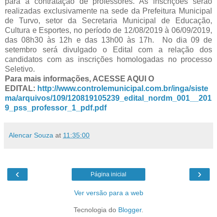
para a contratação de professores. As inscrições serão
realizadas exclusivamente na sede da Prefeitura Municipal
de Turvo, setor da Secretaria Municipal de Educação,
Cultura e Esportes, no período de 12/08/2019 à 06/09/2019,
das 08h30 às 12h e das 13h00 às 17h. No dia 09 de
setembro será divulgado o Edital com a relação dos
candidatos com as inscrições homologadas no processo
Seletivo.
Para mais informações, ACESSE AQUI O
EDITAL:
http://www.controlemunicipal.com.br/inga/siste
ma/arquivos/109/120819105239_edital_nordm_001__201
9_pss_professor_1_pdf.pdf
Alencar Souza
at
11:35:00
‹
›
Página inicial
Ver versão para a web
Tecnologia do
Blogger
.