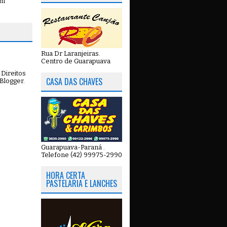
em
Rua Dr Laranjeiras.
Centro de Guarapuava
Direitos
CASA DAS CHAVES
Blogger
.
Guarapuava-Paraná .
Telefone (42) 99975-2990
HORA CERTA
PASTELARIA E LANCHES