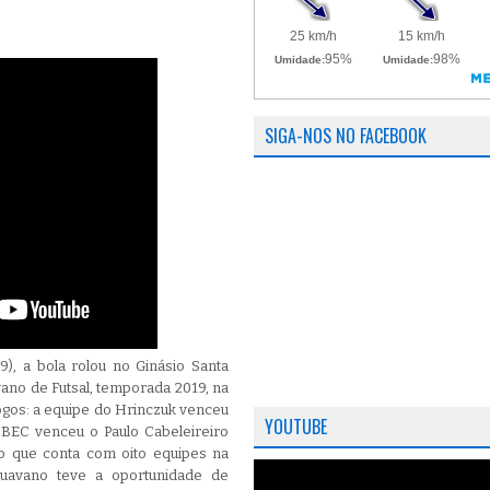
SIGA-NOS NO FACEBOOK
9), a bola rolou no Ginásio Santa
no de Futsal, temporada 2019, na
ogos: a equipe do Hrinczuk venceu
YOUTUBE
 BEC venceu o Paulo Cabeleireiro
o que conta com oito equipes na
apuavano teve a oportunidade de