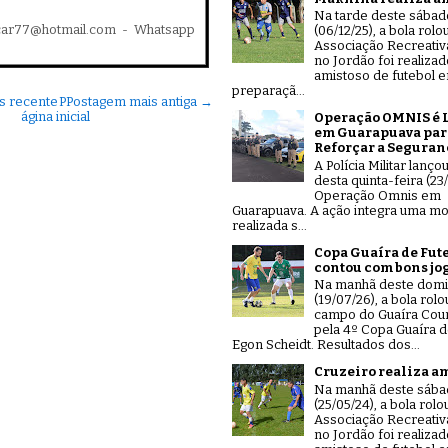
Na tarde deste sábad
car77@hotmail.com - Whatsapp
(06/12/25), a bola rolo
Associação Recreativ
no Jordão foi realiza
amistoso de futebol 
preparaçã...
s recente
P
Postagem mais antiga →
ágina inicial
Operação OMNIS é 
em Guarapuava par
Reforçar a Seguran
A Polícia Militar lanço
desta quinta-feira (23/
Operação Omnis em
Guarapuava. A ação integra uma mo
realizada s...
Copa Guaíra de Fut
contou com bons jo
Na manhã deste dom
(19/07/26), a bola rolo
campo do Guaíra Coun
pela 4º Copa Guaíra d
Egon Scheidt. Resultados dos...
Cruzeiro realiza a
Na manhã deste sáb
(25/05/24), a bola rolo
Associação Recreativ
no Jordão foi realiza