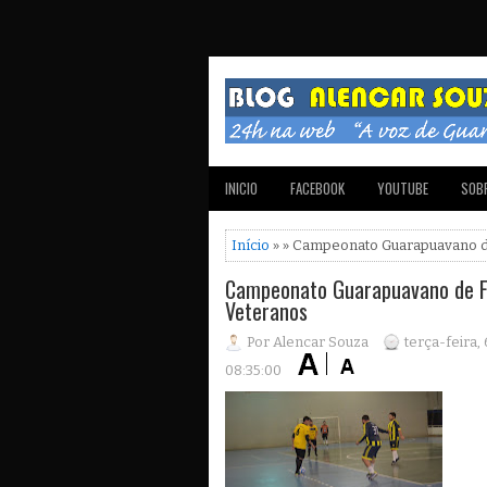
INICIO
FACEBOOK
YOUTUBE
SOBR
Início
» » Campeonato Guarapuavano de
Campeonato Guarapuavano de Fu
Veteranos
Por Alencar Souza
terça-feira,
08:35:00