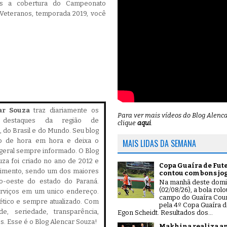
s a cobertura do Campeonato
 Veteranos, temporada 2019, você
ar Souza
traz diariamente os
Para ver mais vídeos do Blog Alenc
is destaques da região de
clique
aqui
.
 do Brasil e do Mundo. Seu blog
do de hora em hora e deixa o
MAIS LIDAS DA SEMANA
geral sempre informado. O Blog
za foi criado no ano de 2012 e
Copa Guaíra de Fut
cimento, sendo um dos maiores
contou com bons jo
ro-oeste do estado do Paraná.
Na manhã deste dom
(02/08/26), a bola rol
serviços em um unico endereço.
campo do Guaíra Coun
, ético e sempre atualizado. Com
pela 4º Copa Guaíra d
ade, seriedade, transparência,
Egon Scheidt. Resultados dos...
es. Esse é o Blog Alencar Souza!
Makhina realiza a