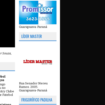
Guarapuava-Paraná
LÍDER MASTER
ar Souza,
ebol
gos
Rua Senador Nereu
ingo
Ramos. 2005.
ou no
Guarapuava-Paraná
try Clube
e Futebol
FRIGORÍFICO PADILHA
mistoso