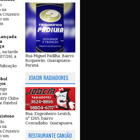
o
u na
a Cruzeiro
do um
em
Lançada
a
ça
u, na tarde
Rua Miguel Padilha. Bairro
07/26), a
Boqueirão. Guarapuava-
Paraná
bilização
JOACIR RADIADORES
ebol
gos
ingo
u no
try Clube
e Futebol
Rua: Engenheiro Lentch,
mistoso
n° 1265, bairro
ado
Conradinho. Guarapuava.
u na
a Cruzeiro
RESTAURANTE CANJÃO
do um