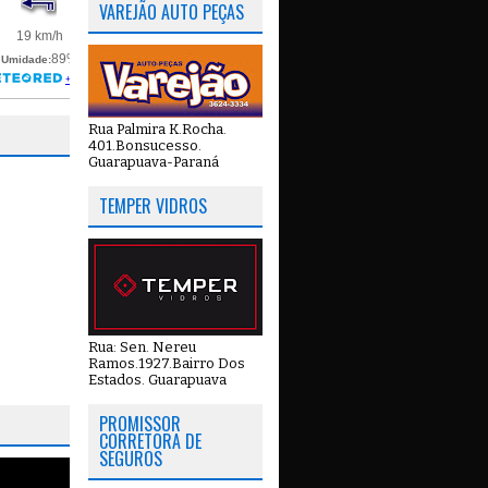
VAREJÃO AUTO PEÇAS
Rua Palmira K.Rocha.
401.Bonsucesso.
Guarapuava-Paraná
TEMPER VIDROS
Rua: Sen. Nereu
Ramos.1927.Bairro Dos
Estados. Guarapuava
PROMISSOR
CORRETORA DE
SEGUROS