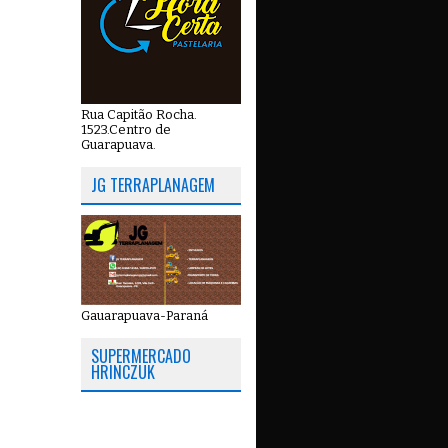
Rua Capitão Rocha.
1523.Centro de
Guarapuava.
JG TERRAPLANAGEM
Gauarapuava-Paraná
SUPERMERCADO
HRINCZUK