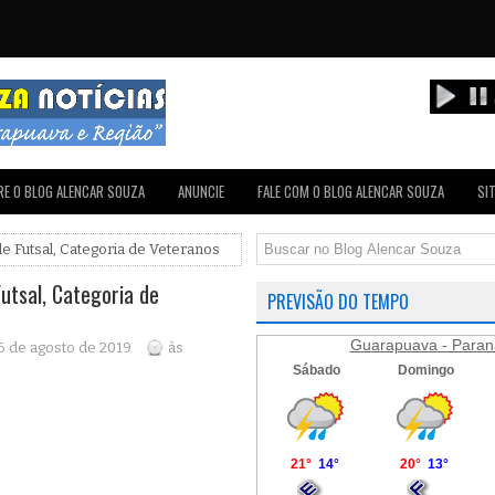
E O BLOG ALENCAR SOUZA
ANUNCIE
FALE COM O BLOG ALENCAR SOUZA
SI
 Futsal, Categoria de Veteranos
tsal, Categoria de
PREVISÃO DO TEMPO
Guarapuava - Paran
 6 de agosto de 2019
às