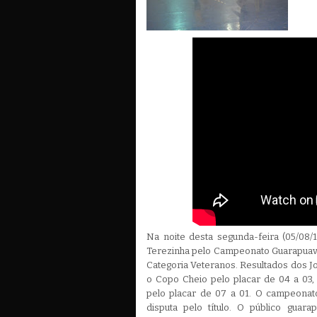
Na noite desta segunda-feira (05/08/1
Terezinha pelo Campeonato Guarapuava
Categoria Veteranos. Resultados dos J
o Copo Cheio pelo placar de 04 a 03,
pelo placar de 07 a 01. O campeonat
disputa pelo título. O público guar