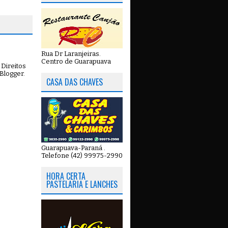
Rua Dr Laranjeiras.
Centro de Guarapuava
Direitos
Blogger
.
CASA DAS CHAVES
Guarapuava-Paraná .
Telefone (42) 99975-2990
HORA CERTA
PASTELARIA E LANCHES