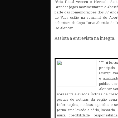
Fênix Futsal venceu o Mercado Sant
Grandes jogos movimentaram o Abertão
parte das comemorações dos 37 Anos d
de Vaca estão na semifinal do Aber
cobertura da Copa Turvo Abertão de Fut
Do Alencar.
Assista a entrevista na integra:
*** Alenc
principa
Guarapuava,
é atualiza
público em 
Alencar Sou
apresenta elevados índices de cres
portais de notícias da região cent
Informações, notícias, opiniões e 
Jornalismo levado a sério, imparcial
muita credibilidade, responsabilid