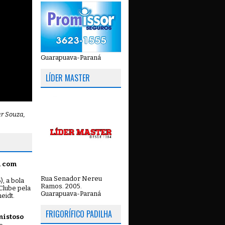
Guarapuava-Paraná
LÍDER MASTER
ar Souza,
u com
Rua Senador Nereu
, a bola
Ramos. 2005.
Clube pela
Guarapuava-Paraná
eidt.
FRIGORÍFICO PADILHA
mistoso