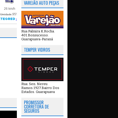
VAREJÃO AUTO PEÇAS
Rua Palmira K.Rocha.
401.Bonsucesso.
Guarapuava-Paraná
TEMPER VIDROS
Rua: Sen. Nereu
Ramos.1927.Bairro Dos
Estados. Guarapuava
PROMISSOR
CORRETORA DE
SEGUROS