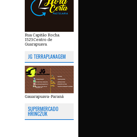
Rua Capitão Rocha.
1523.Centro de
Guarapuava.
JG TERRAPLANAGEM
Gauarapuava-Paraná
SUPERMERCADO
HRINCZUK