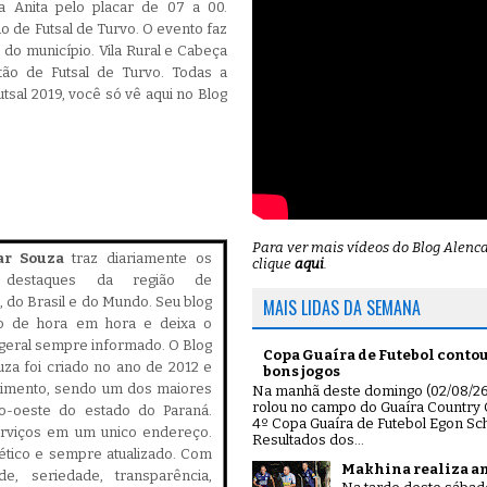
a Anita pelo placar de 07 a 00.
 de Futsal de Turvo. O evento faz
o município. Vila Rural e Cabeça
tão de Futsal de Turvo. Todas a
sal 2019, você só vê aqui no Blog
Para ver mais vídeos do Blog Alenc
ar Souza
traz diariamente os
clique
aqui
.
is destaques da região de
 do Brasil e do Mundo. Seu blog
MAIS LIDAS DA SEMANA
do de hora em hora e deixa o
geral sempre informado. O Blog
Copa Guaíra de Futebol conto
za foi criado no ano de 2012 e
bons jogos
cimento, sendo um dos maiores
Na manhã deste domingo (02/08/26)
rolou no campo do Guaíra Country 
ro-oeste do estado do Paraná.
4º Copa Guaíra de Futebol Egon Sch
serviços em um unico endereço.
Resultados dos...
, ético e sempre atualizado. Com
Makhina realiza a
ade, seriedade, transparência,