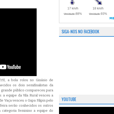
SIGA-NOS NO FACEBOOK
/19), a bola rolou no Ginásio de
ecidos os dois semifinalistas da
m grande público compareceu para
s: a equipe da Vila Rural venceu a
YOUTUBE
de Vaça venceu o Gupa Filipin pelo
-feira serão conhecidos os outros
na categoria feminino a equipe do