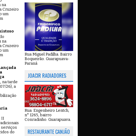
o
u na
a Cruzeiro
do um
em
mistoso
ado
u na
a Cruzeiro
do um
Rua Miguel Padilha. Bairro
em
Boqueirão. Guarapuava-
Paraná
Lançada
a
JOACIR RADIADORES
ça
u, na tarde
07/26), a
bilização
aria
Rua: Engenheiro Lentch,
n° 1265, bairro
 II
Conradinho. Guarapuava.
adicionais
 serviços
RESTAURANTE CANJÃO
cidos do