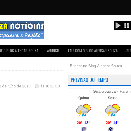
E O BLOG ALENCAR SOUZA
ANUNCIE
FALE COM O BLOG ALENCAR SOUZA
SI
PREVISÃO DO TEMPO
2 de julho de 2019
às 10:35:00
Guarapuava - Paran