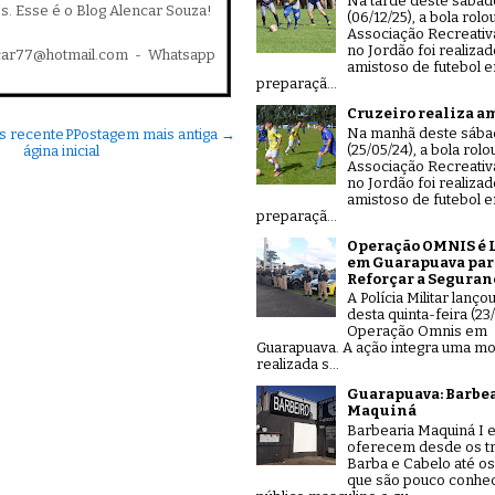
Na tarde deste sábad
es. Esse é o Blog Alencar Souza!
(06/12/25), a bola rolo
Associação Recreativ
no Jordão foi realiza
car77@hotmail.com - Whatsapp
amistoso de futebol 
preparaçã...
Cruzeiro realiza a
Na manhã deste sáb
s recente
P
Postagem mais antiga →
(25/05/24), a bola rolo
ágina inicial
Associação Recreativ
no Jordão foi realiza
amistoso de futebol 
preparaçã...
Operação OMNIS é 
em Guarapuava par
Reforçar a Seguran
A Polícia Militar lanço
desta quinta-feira (23/
Operação Omnis em
Guarapuava. A ação integra uma mo
realizada s...
Guarapuava: Barbe
Maquiná
Barbearia Maquiná I e
oferecem desde os tr
Barba e Cabelo até os
que são pouco conhe