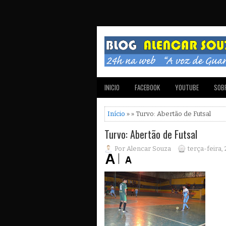
INICIO
FACEBOOK
YOUTUBE
SOBR
Início
» » Turvo: Abertão de Futsal
Turvo: Abertão de Futsal
Por Alencar Souza
terça-feira, 