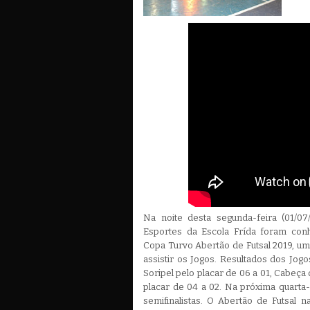
Na noite desta segunda-feira (01/07
Esportes da Escola Frída foram conh
Copa Turvo Abertão de Futsal 2019, u
assistir os Jogos. Resultados dos Jogo
Soripel pelo placar de 06 a 01, Cabeça 
placar de 04 a 02. Na próxima quarta
semifinalistas. O Abertão de Futsal 