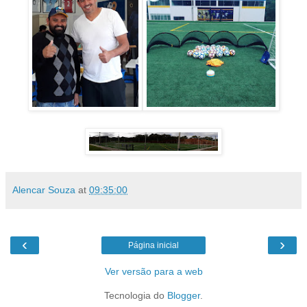
Alencar Souza
at
09:35:00
‹
›
Página inicial
Ver versão para a web
Tecnologia do
Blogger
.