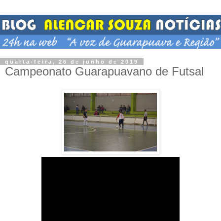
quarta-feira, 26 de junho de 2019
Campeonato Guarapuavano de Futsal