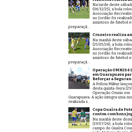
Na tarde deste sábad
(06/12/25), a bola rolo
Associação Recreativ
no Jordão foi realiza
amistoso de futebol 
preparaçã...
Cruzeiro realiza a
Na manhã deste sáb
(25/05/24), a bola rolo
Associação Recreativ
no Jordão foi realiza
amistoso de futebol 
preparaçã...
Operação OMNIS é 
em Guarapuava par
Reforçar a Seguran
A Polícia Militar lanço
desta quinta-feira (23/
Operação Omnis em
Guarapuava. A ação integra uma mo
realizada s...
Copa Guaíra de Fut
contou com bons jo
Na manhã deste dom
(19/07/26), a bola rolo
campo do Guaíra Coun