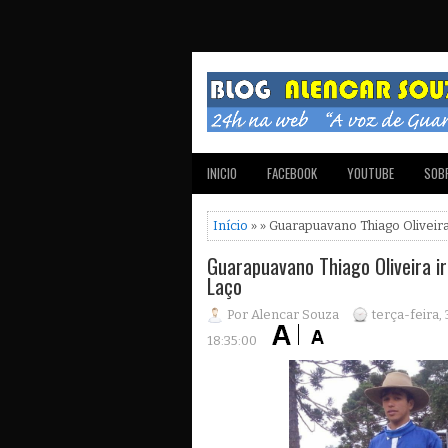
INICIO
FACEBOOK
YOUTUBE
SOBR
Início
» » Guarapuavano Thiago Oliveira 
Guarapuavano Thiago Oliveira irá
Laço
Por Alencar Souza
terça-feira,
18:35:00