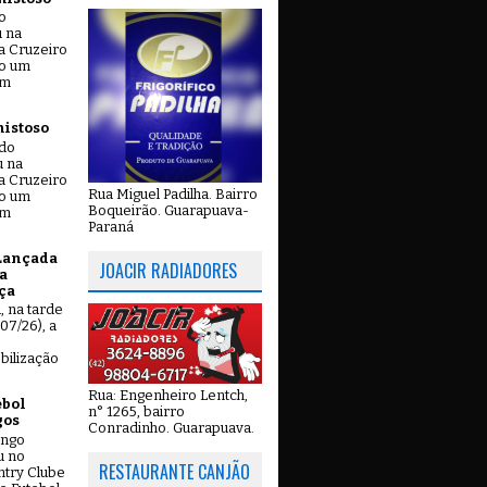
o
u na
a Cruzeiro
do um
em
mistoso
ado
u na
a Cruzeiro
Rua Miguel Padilha. Bairro
do um
Boqueirão. Guarapuava-
em
Paraná
Lançada
JOACIR RADIADORES
a
ça
u, na tarde
07/26), a
bilização
Rua: Engenheiro Lentch,
ebol
n° 1265, bairro
gos
Conradinho. Guarapuava.
ingo
u no
RESTAURANTE CANJÃO
try Clube