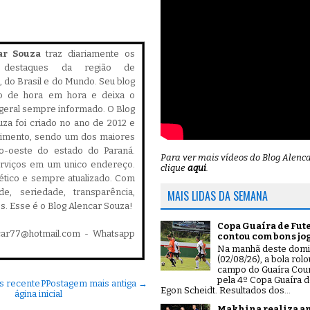
ar Souza
traz diariamente os
is destaques da região de
 do Brasil e do Mundo. Seu blog
do de hora em hora e deixa o
geral sempre informado. O Blog
za foi criado no ano de 2012 e
cimento, sendo um dos maiores
ro-oeste do estado do Paraná.
Para ver mais vídeos do Blog Alenc
serviços em um unico endereço.
clique
aqui
.
, ético e sempre atualizado. Com
ade, seriedade, transparência,
MAIS LIDAS DA SEMANA
es. Esse é o Blog Alencar Souza!
Copa Guaíra de Fut
car77@hotmail.com - Whatsapp
contou com bons jo
Na manhã deste dom
(02/08/26), a bola rol
campo do Guaíra Coun
pela 4º Copa Guaíra d
s recente
P
Postagem mais antiga →
Egon Scheidt. Resultados dos...
ágina inicial
Makhina realiza a