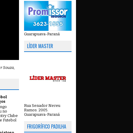
Guarapuava-Paraná
LÍDER MASTER
ar Souza,
ebol
gos
Rua Senador Nereu
ingo
Ramos. 2005.
ou no
Guarapuava-Paraná
try Clube
e Futebol
FRIGORÍFICO PADILHA
mistoso