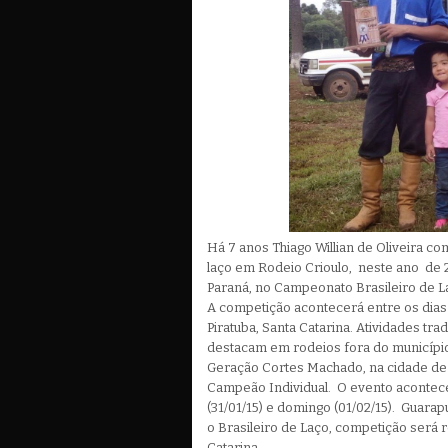
Há 7 anos Thiago Willian de Oliveira c
laço em Rodeio Crioulo, neste ano de 
Paraná, no Campeonato Brasileiro de L
A competição acontecerá entre os dias
Piratuba, Santa Catarina. Atividades tra
destacam em rodeios fora do município
Geração Cortes Machado, na cidade de P
Campeão Individual. O evento acontec
(31/01/15) e domingo (01/02/15). Guarap
o Brasileiro de Laço, competição será r
Catarina.