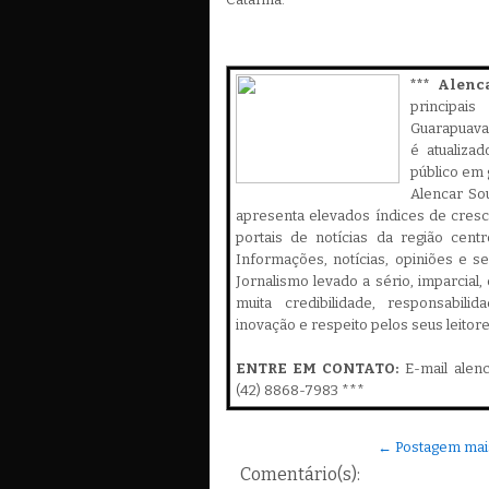
*** Alenc
principa
Guarapuava,
é atualiza
público em 
Alencar Sou
apresenta elevados índices de cres
portais de notícias da região cent
Informações, notícias, opiniões e 
Jornalismo levado a sério, imparcial
muita credibilidade, responsabilid
inovação e respeito pelos seus leitor
ENTRE EM CONTATO:
E-mail alen
(42) 8868-7983 ***
← Postagem mai
Comentário(s):