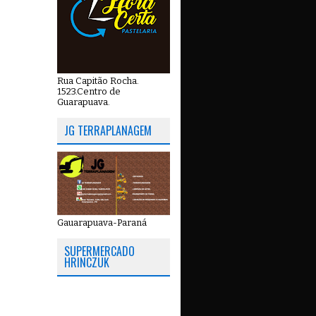
Rua Capitão Rocha.
1523.Centro de
Guarapuava.
JG TERRAPLANAGEM
Gauarapuava-Paraná
SUPERMERCADO
HRINCZUK