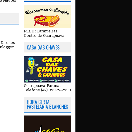
e Futebol
Rua Dr Laranjeiras.
Centro de Guarapuava
Direitos
CASA DAS CHAVES
Blogger
.
Guarapuava-Paraná .
Telefone (42) 99975-2990
HORA CERTA
PASTELARIA E LANCHES