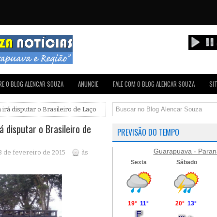
E O BLOG ALENCAR SOUZA
ANUNCIE
FALE COM O BLOG ALENCAR SOUZA
SI
irá disputar o Brasileiro de Laço
 disputar o Brasileiro de
PREVISÃO DO TEMPO
Guarapuava - Paran
 3 de fevereiro de 2015
às