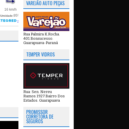
VAREJÃO AUTO PEÇAS
Rua Palmira K.Rocha.
401.Bonsucesso.
Guarapuava-Paraná
TEMPER VIDROS
Rua: Sen. Nereu
Ramos.1927.Bairro Dos
Estados. Guarapuava
PROMISSOR
CORRETORA DE
SEGUROS