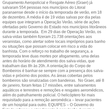
Grupamento Aeropolicial e Resgate Aéreo (Graer) já
salvaram 554 pessoas nos municípios do Litoral
paranaense desde o início da temporada de verão, em 18
de dezembro. A média é de 19 vidas salvas por dia pelas
equipes que integram a Operação Verão, série de ações
ofertadas pelo Governo do Estado nos municípios litorâneos
durante a temporada. Em 29 dias de Operação Verão, os
salva-vidas também fizeram 21.738 orientações aos
veranistas, como alertar sobre locais impróprios para banho
ou situações que possam colocar em risco a vida do
banhista. Com o reforço no trabalho de segurança, a
temporada teve duas mortes por afogamento, uma delas
antes do horário de atendimento dos salva-vidas, que
trabalham das 8h às 20h. A orientação do Corpo de
Bombeiros é banhar-se sempre com a presença dos salva-
vidas e próximo dos postos. As áreas cobertas pelos
bombeiros são sinalizadas com bandeiras. No Graer, até 8
de janeiro, foram feitas 17 missões, entre salvamentos
aquáticos e terrestres e remoções e resgates aeromédicos,
além do patrulhamento policial. O helicóptero foi mais
requisitado para a remoção aeromédica – levar pacientes
de um hospital para outro. EQUIPES – O Governo do