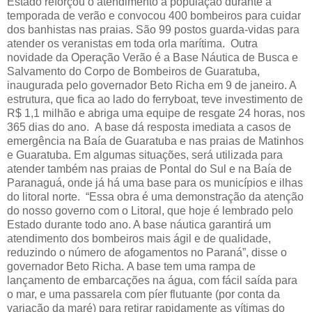
Estado reforçou o atendimento à população durante a
temporada de verão e convocou 400 bombeiros para cuidar
dos banhistas nas praias. São 99 postos guarda-vidas para
atender os veranistas em toda orla marítima. Outra
novidade da Operação Verão é a Base Náutica de Busca e
Salvamento do Corpo de Bombeiros de Guaratuba,
inaugurada pelo governador Beto Richa em 9 de janeiro. A
estrutura, que fica ao lado do ferryboat, teve investimento de
R$ 1,1 milhão e abriga uma equipe de resgate 24 horas, nos
365 dias do ano. A base dá resposta imediata a casos de
emergência na Baía de Guaratuba e nas praias de Matinhos
e Guaratuba. Em algumas situações, será utilizada para
atender também nas praias de Pontal do Sul e na Baía de
Paranaguá, onde já há uma base para os municípios e ilhas
do litoral norte. “Essa obra é uma demonstração da atenção
do nosso governo com o Litoral, que hoje é lembrado pelo
Estado durante todo ano. A base náutica garantirá um
atendimento dos bombeiros mais ágil e de qualidade,
reduzindo o número de afogamentos no Paraná”, disse o
governador Beto Richa. A base tem uma rampa de
lançamento de embarcações na água, com fácil saída para
o mar, e uma passarela com píer flutuante (por conta da
variação da maré) para retirar rapidamente as vítimas do