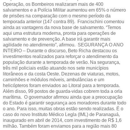
Operação, os Bombeiros realizaram mais de 400
salvamentos e a Polícia Militar aumentou em 65% o número
de prisões na comparação com o mesmo período da
temporada anterior (147 contra 89). Francischini comentou
ainda as vantagens da nova base de salvamento. “Temos
aqui uma estrutura moderna, pronta para operações de
salvamento e de prevenção. A base irá garantir mais
agilidade no atendimento”, afirmou. SEGURANÇA O ANO
INTEIRO – Durante o discurso, Beto Richa destacou os
investimentos realizados para reforçar o atendimento da
população durante a temporada de verão. Na segurança,
três mil policiais estão atuando nos sete municípios
litorâneos e da costa Oeste. Dezenas de viaturas, motos,
caminhões e módulos móveis, ambulâncias e um
helicópteros foram enviados ao Litoral para a temporada.
Além disso, 99 postos de guarda-vidas cobrem toda a orla
marítima. O governador afirmou ainda que a preocupação
do Estado é garantir segurança aos moradores durante todo
o ano. Para isso, muitas obras estão sendo realizadas. É o
caso do novo Instituto Médico Legla (IML) de Paranaguá,
inaugurado em abril de 2014, com investimento de R$ 1,6
milhão. Também foram enviamos para a região mais 80