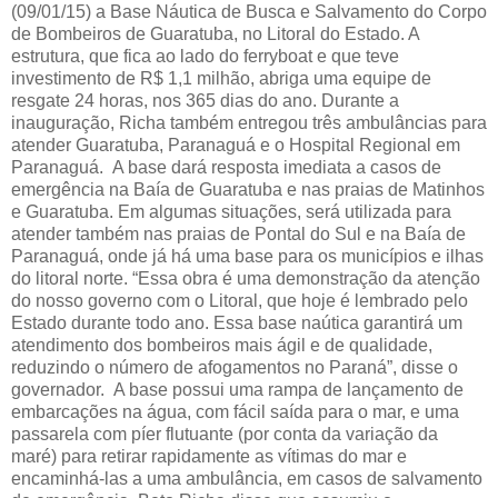
(09/01/15) a Base Náutica de Busca e Salvamento do Corpo
de Bombeiros de Guaratuba, no Litoral do Estado. A
estrutura, que fica ao lado do ferryboat e que teve
investimento de R$ 1,1 milhão, abriga uma equipe de
resgate 24 horas, nos 365 dias do ano. Durante a
inauguração, Richa também entregou três ambulâncias para
atender Guaratuba, Paranaguá e o Hospital Regional em
Paranaguá. A base dará resposta imediata a casos de
emergência na Baía de Guaratuba e nas praias de Matinhos
e Guaratuba. Em algumas situações, será utilizada para
atender também nas praias de Pontal do Sul e na Baía de
Paranaguá, onde já há uma base para os municípios e ilhas
do litoral norte. “Essa obra é uma demonstração da atenção
do nosso governo com o Litoral, que hoje é lembrado pelo
Estado durante todo ano. Essa base naútica garantirá um
atendimento dos bombeiros mais ágil e de qualidade,
reduzindo o número de afogamentos no Paraná”, disse o
governador. A base possui uma rampa de lançamento de
embarcações na água, com fácil saída para o mar, e uma
passarela com píer flutuante (por conta da variação da
maré) para retirar rapidamente as vítimas do mar e
encaminhá-las a uma ambulância, em casos de salvamento