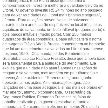
de emergência. Beto Richa disse que assumiu o
compromisso de investir e melhorar a qualidade de vida no
Litoral. “O governo investiu R$ 24 milhões no ano passado
para deixar as cidades do Litoral mais bonitas e seguras”,
afirmou. Para as ações preventivas e de salvamento,
durante todo o ano estarão disponíveis no local três motos
aquáticas de salvamento, um bote inflável (pequeno porte) e
dois barcos infláveis (médio porte). Com 250 metros
quadrados de área construída, a base náutica terá o nome
de sargento Otávio Adolfo Brocco, homenagem ao bombeiro
que foi um dos primeiros salva-vidas no Litoral paranaense,
nos anos 1950. O comandante dos Bombeiros de
Guaratuba, capitão Fabricio Frazatto, disse que a nova base
será fundamental para a agilidade do atendimento. Ele
explica que a unidade não atuará apenas nas ações de
resgate e salvamento, mas também em patrulhamento e
prevenção de acidentes. “Teremos um grande ganho
operacional nas ações. As embarcações agora são
lançadas de uma base adequada, e não mais de praias em
mar aberto”, afirmou o comandante. O secretário da
Segurança Pública, Fernando Francischini, falou do
trabalho realizado pelo governo estadual durante a
temporada. De acordo com ele, nos primeiros 20 dias da