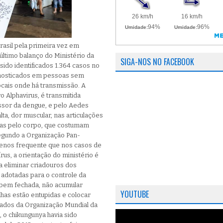
rasil pela primeira vez em
ltimo balanço do Ministério da
SIGA-NOS NO FACEBOOK
sido identificados 1.364 casos no
gnosticados em pessoas sem
ocais onde há transmissão. A
 Alphavirus, é transmitida
ssor da dengue, e pelo Aedes
lta, dor muscular, nas articulações
as pelo corpo, que costumam
 segundo a Organização Pan-
menos frequente que nos casos de
rus, a orientação do ministério é
 eliminar criadouros dos
adotadas para o controle da
á bem fechada, não acumular
YOUTUBE
alhas estão entupidas e colocar
Dados da Organização Mundial da
o chikungunya havia sido