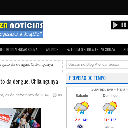
E O BLOG ALENCAR SOUZA
ANUNCIE
FALE COM O BLOG ALENCAR SOUZA
SI
quito da dengue, Chikungunya
PREVISÃO DO TEMPO
to da dengue, Chikungunya
Guarapuava - Paran
ra, 29 de dezembro de 2014
às