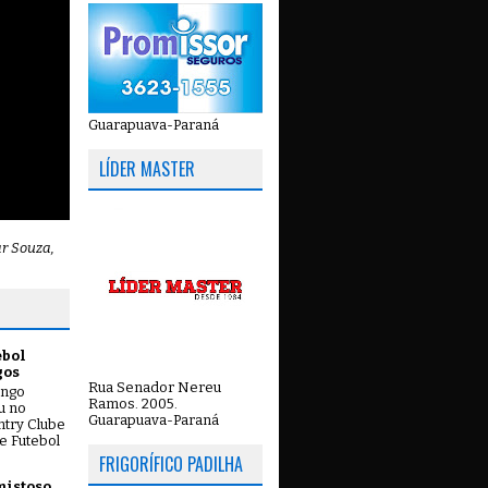
Guarapuava-Paraná
LÍDER MASTER
ar Souza,
ebol
gos
Rua Senador Nereu
ingo
Ramos. 2005.
ou no
Guarapuava-Paraná
try Clube
e Futebol
FRIGORÍFICO PADILHA
mistoso