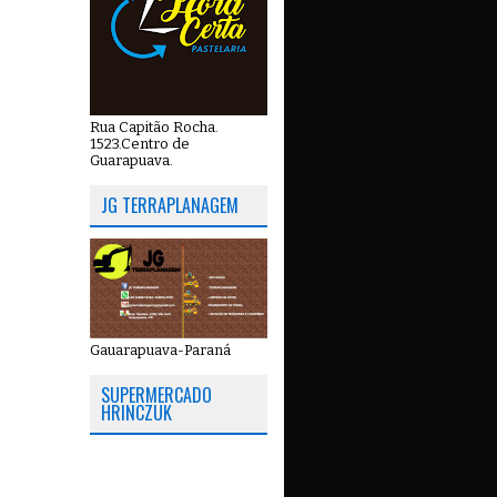
Rua Capitão Rocha.
1523.Centro de
Guarapuava.
JG TERRAPLANAGEM
Gauarapuava-Paraná
SUPERMERCADO
HRINCZUK