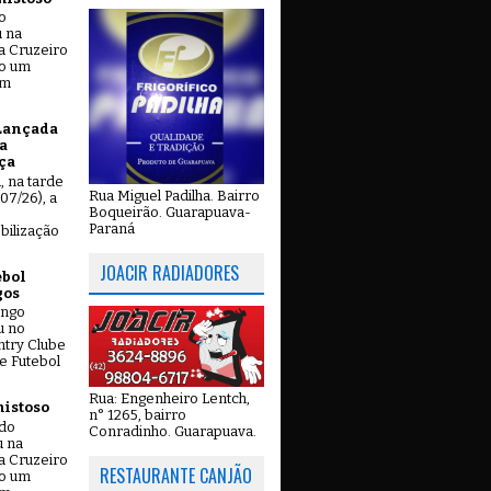
o
u na
a Cruzeiro
do um
em
Lançada
a
ça
u, na tarde
Rua Miguel Padilha. Bairro
07/26), a
Boqueirão. Guarapuava-
Paraná
bilização
JOACIR RADIADORES
ebol
gos
ingo
u no
try Clube
e Futebol
Rua: Engenheiro Lentch,
mistoso
n° 1265, bairro
ado
Conradinho. Guarapuava.
u na
a Cruzeiro
RESTAURANTE CANJÃO
do um