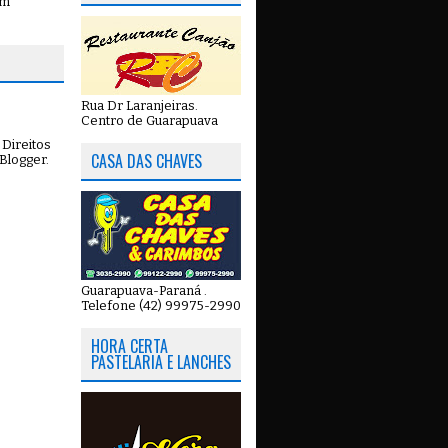
em
Rua Dr Laranjeiras.
Centro de Guarapuava
Direitos
CASA DAS CHAVES
Blogger
.
Guarapuava-Paraná .
Telefone (42) 99975-2990
HORA CERTA
PASTELARIA E LANCHES