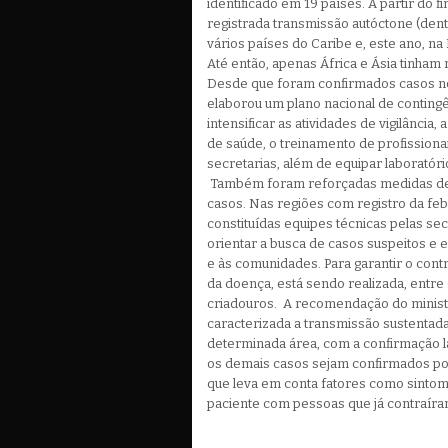
identificado em 19 países. A partir do fi
registrada transmissão autóctone (den
vários países do Caribe e, este ano, na
Até então, apenas África e Ásia tinham 
Desde que foram confirmados casos no 
elaborou um plano nacional de conting
intensificar as atividades de vigilância
de saúde, o treinamento de profissiona
secretarias, além de equipar laboratóri
Também foram reforçadas medidas de 
casos. Nas regiões com registro da fe
constituídas equipes técnicas pelas sec
orientar a busca de casos suspeitos e e
e às comunidades. Para garantir o con
da doença, está sendo realizada, entre 
criadouros. A recomendação do minist
caracterizada a transmissão sustenta
determinada área, com a confirmação l
os demais casos sejam confirmados por 
que leva em conta fatores como sintom
paciente com pessoas que já contraíram