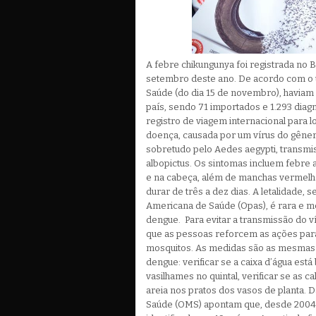
A febre chikungunya foi registrada no B
setembro deste ano. De acordo com o ú
Saúde (do dia 15 de novembro), haviam 
país, sendo 71 importados e 1.293 dia
registro de viagem internacional para l
doença, causada por um vírus do gênero
sobretudo pelo Aedes aegypti, transmi
albopictus. Os sintomas incluem febre a
e na cabeça, além de manchas vermelh
durar de três a dez dias. A letalidade,
Americana de Saúde (Opas), é rara e 
dengue. Para evitar a transmissão do ví
que as pessoas reforcem as ações para
mosquitos. As medidas são as mesmas 
dengue: verificar se a caixa d’água est
vasilhames no quintal, verificar se as c
areia nos pratos dos vasos de planta. 
Saúde (OMS) apontam que, desde 2004, 