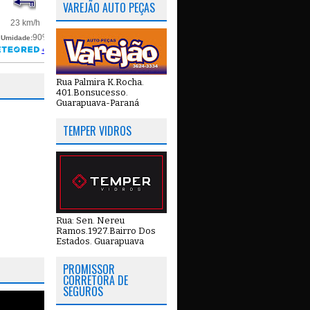
VAREJÃO AUTO PEÇAS
Rua Palmira K.Rocha.
401.Bonsucesso.
Guarapuava-Paraná
TEMPER VIDROS
Rua: Sen. Nereu
Ramos.1927.Bairro Dos
Estados. Guarapuava
PROMISSOR
CORRETORA DE
SEGUROS