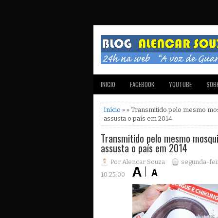
INICIO
FACEBOOK
YOUTUBE
SOBR
Início
» » Transmitido pelo mesmo mos
assusta o país em 2014
Transmitido pelo mesmo mosqui
assusta o país em 2014
Por Alencar Souza
segunda-fei
10:25:00