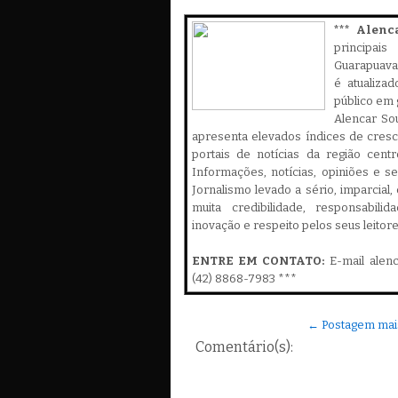
*** Alenc
principa
Guarapuava,
é atualiza
público em 
Alencar Sou
apresenta elevados índices de cres
portais de notícias da região cent
Informações, notícias, opiniões e 
Jornalismo levado a sério, imparcial
muita credibilidade, responsabilid
inovação e respeito pelos seus leitor
ENTRE EM CONTATO:
E-mail alen
(42) 8868-7983 ***
← Postagem mai
Comentário(s):