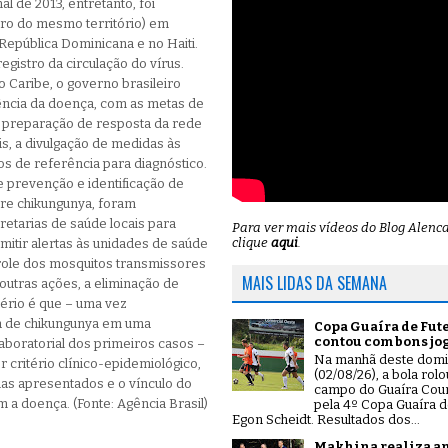
nal de 2013, entretanto, foi
tro do mesmo território) em
 República Dominicana e no Haiti.
registro da circulação do vírus.
Caribe, o governo brasileiro
ência da doença, com as metas de
, a preparação de resposta da rede
is, a divulgação de medidas às
os de referência para diagnóstico.
prevenção e identificação de
bre chikungunya, foram
retarias de saúde locais para
Para ver mais vídeos do Blog Alenc
clique
aqui
.
mitir alertas às unidades de saúde
trole dos mosquitos transmissores
MAIS LIDAS DA SEMANA
outras ações, a eliminação de
ério é que – uma vez
da de chikungunya em uma
Copa Guaíra de Fut
contou com bons jo
aboratorial dos primeiros casos –
Na manhã deste dom
critério clínico-epidemiológico,
(02/08/26), a bola rol
as apresentados e o vínculo do
campo do Guaíra Coun
 a doença. (Fonte: Agência Brasil)
pela 4º Copa Guaíra d
Egon Scheidt. Resultados dos...
Makhina realiza a