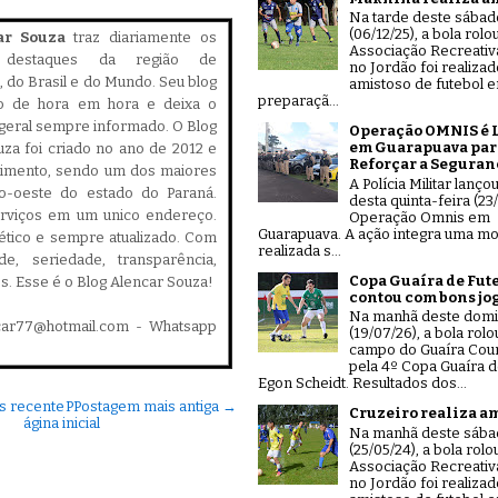
Na tarde deste sábad
(06/12/25), a bola rolo
ar Souza
traz diariamente os
Associação Recreativ
is destaques da região de
no Jordão foi realiza
 do Brasil e do Mundo. Seu blog
amistoso de futebol 
preparaçã...
do de hora em hora e deixa o
geral sempre informado. O Blog
Operação OMNIS é 
em Guarapuava par
za foi criado no ano de 2012 e
Reforçar a Seguran
cimento, sendo um dos maiores
A Polícia Militar lanço
ro-oeste do estado do Paraná.
desta quinta-feira (23/
serviços em um unico endereço.
Operação Omnis em
Guarapuava. A ação integra uma mo
, ético e sempre atualizado. Com
realizada s...
ade, seriedade, transparência,
Copa Guaíra de Fut
es. Esse é o Blog Alencar Souza!
contou com bons jo
Na manhã deste dom
car77@hotmail.com - Whatsapp
(19/07/26), a bola rolo
campo do Guaíra Coun
pela 4º Copa Guaíra d
Egon Scheidt. Resultados dos...
s recente
P
Postagem mais antiga →
Cruzeiro realiza a
ágina inicial
Na manhã deste sáb
(25/05/24), a bola rolo
Associação Recreativ
no Jordão foi realiza